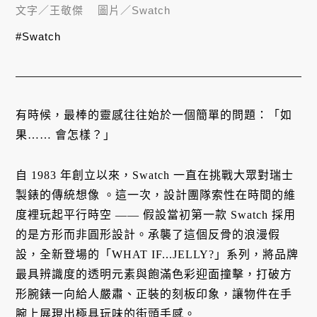
文字／
王敬傑
圖片／
Swatch
#Swatch
有時候，最棒的靈感往往始於一個簡單的問題：「如
果…… 會怎樣？」
自 1983 年創立以來，Swatch 一直在挑戰大眾對瑞士
製錶的傳統想像
。這一次，設計團隊索性在時間的維
度裡玩起平行時空 —— 假設當初第一款 Swatch 採用
的是方形而非圓形設計
。承襲了這個反骨的浪漫假
設，全新登場的「WHAT IF...JELLY?」系列，將品牌
最具辨識度的透明元素與飽滿色彩迎面撞擊，打破方
形腕錶一向給人嚴肅、正裝的刻板印象，讓物件在手
腕上展現出極具玩味的街頭手感
。