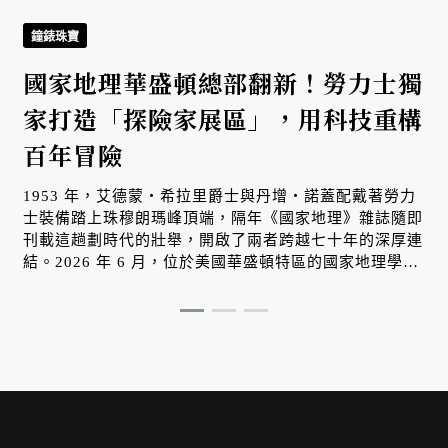
鐘錶珠寶
國家地理華盛頓總部翻新！勞力士獨
家打造「探險家展區」，用科技重構
百年冒險
1953 年，艾德蒙・希拉里爵士與丹增・諾蓋配戴著勞力
士裝備踏上珠穆朗瑪峰頂端，隔年《國家地理》雜誌隨即
刊載這趟劃時代的壯舉，開啟了兩者跨越七十年的深厚連
結。2026 年 6 月，位於美國華盛頓特區的國家地理學會
總部迎來有史以來最大規模的擴建。作為「大本營」的創
銀
始捐助機構與全新「探索博物館」的開幕夥伴，勞力士正
以當代視角，重新打開大眾對未知世界的想像。