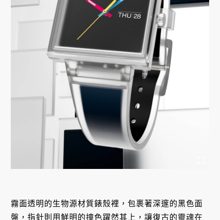
霧面透明的生物源材質錶殼裡，包裹著深邃的黑色面
盤，指針則用鮮明的撞色躍然其上，讓復古的靈魂在