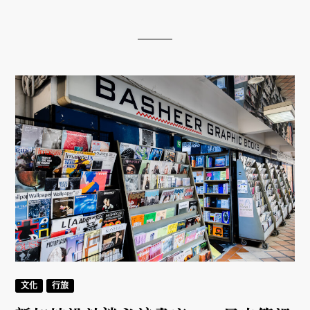
文化
行旅
新加坡設計迷必訪書店：一只皮箱裡
的書店，Basheer Graphic
Books 與新加坡設計圈的四十年
2026/06/26
在新加坡這座以金融與效率著稱的城市裡，Basheer
Graphic Books 這間只賣設計與視覺藝術書籍的書
店，在同一個樓層紮根超過三十年，成為新加坡幾代
設計界的重要支點。這間書店在更在 2025 年獲列首
批「新加坡文化遺產企業」名單，與眾多歷史名店並
列，是獅城的文化傳奇。