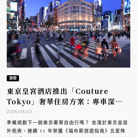
旅宿
東京皇宮酒店推出「Couture
Tokyo」奢華住房方案：專車深入
銀座、代官山與表參道，解鎖日本頂
2026/08/03
級時尚工藝
準備規劃下一趟東京奢華自由行嗎？ 坐落於東京皇居
外苑旁、連續 11 年榮獲《福布斯旅遊指南》五星殊