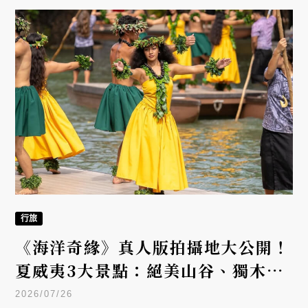
行旅
《海洋奇緣》真人版拍攝地大公開！
夏威夷3大景點：絕美山谷、獨木舟
體驗與玻里尼西亞文化一次收錄
2026/07/26