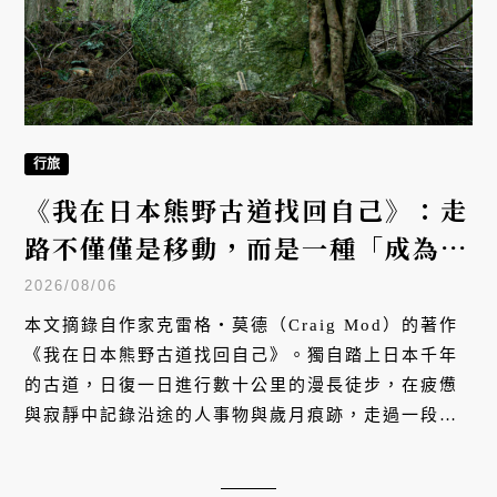
行旅
《我在日本熊野古道找回自己》：走
路不僅僅是移動，而是一種「成為」
的方式
2026/08/06
本文摘錄自作家克雷格・莫德（Craig Mod）的著作
《我在日本熊野古道找回自己》。獨自踏上日本千年
的古道，日復一日進行數十公里的漫長徒步，在疲憊
與寂靜中記錄沿途的人事物與歲月痕跡，走過一段孤
獨、與自己和解的心靈旅程。