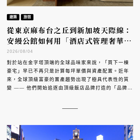
建築
旅宿
從東京麻布台之丘到新加坡天際線：
安縵公館如何用「酒店式管理奢華住
宅」，重新定義全球富豪的置產趨
2026/08/04
勢？
對於站在金字塔頂端的全球品味家來說，「買下一棟
豪宅」早已不再只是計算每坪單價與資產配置。近年
來，全球頂級富豪的置產趨勢出現了極具代表性的質
變 —— 他們開始追逐由頂級飯店品牌打造的「品牌住
宅（Branded Residences）」。其中，主打寧靜棲居
與尊榮服務的安縵（Aman）推出的「安縵公館
（Aman Residences）」，便以真正的飯店式管理服
務與無可複製的居住體驗，在東京與新加坡雙雙刷新
了當代奢華住宅的最高標準。