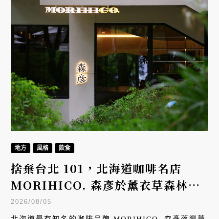
地方
風格
飲食
捨棄台北 101，北海道咖啡名店
MORIHICO. 森彥於薰衣草森林南
投九九峰園區開設海外首店
2026/08/05
北海道最有知名的咖啡品牌 MORIHICO. 森彥落腳薰