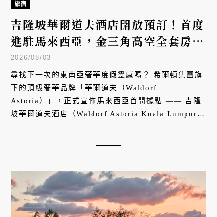
旅宿
吉隆坡華爾道夫酒店開放預訂！首度
進駐馬來西亞，金三角高空全套房奢
華體驗
2026/08/03
尋找下一次的東南亞奢華度假靈感嗎？ 希爾頓集團旗
下的頂級奢華品牌「華爾道夫（Waldorf
Astoria）」，正式宣佈馬來西亞首間據點 —— 吉隆
坡華爾道夫酒店（Waldorf Astoria Kuala Lumpur）
即日起開放預訂，預計於 2026 年底迎賓！走進這座
融合經典質感與馬來西亞風格的高空飯店，一場專屬
於都市人的私邸微度假即將展開。