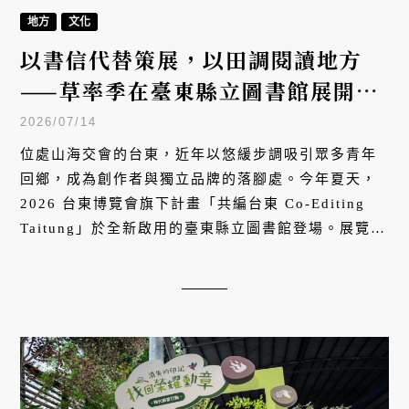
地方
文化
以書信代替策展，以田調閱讀地方
——草率季在臺東縣立圖書館展開
「共編台東」文化計畫
2026/07/14
位處山海交會的台東，近年以悠緩步調吸引眾多青年
回鄉，成為創作者與獨立品牌的落腳處。今年夏天，
2026 台東博覽會旗下計畫「共編台東 Co-Editing
Taitung」於全新啟用的臺東縣立圖書館登場。展覽自
7 月 3 日至 8 月 20 日，由創意策展單位「草率季」
發起，以書信代替策展，邀請不同背景的創作者進行
對話，讓圖書館不只是閱讀空間，更化身為文化交流
的公共平台，帶領觀者展開一場深刻的台東文化航
行。