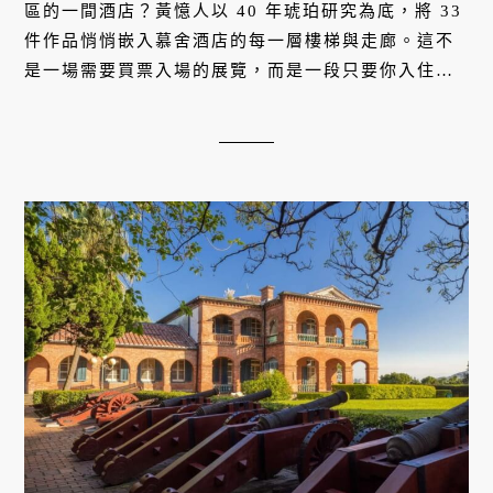
地方
行旅
淡水7處必遊古蹟路線：淡江大橋通
車後，走進百年洋樓與日式老屋重新
認識這座港城
2026/07/02
淡江大橋通車讓淡水週末熱度回溫，想避開擁擠老
街，不妨跟著編輯精選的 7 處古蹟散步路線，走進百
年洋樓與絕美日式老屋，重新感受淡水的百年浪漫。