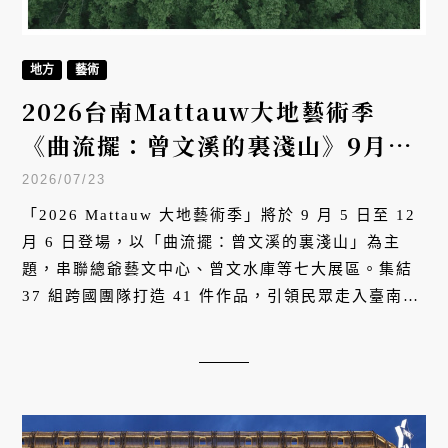
地方
藝術
2026台南Mattauw大地藝術季
《曲流擺：曾文溪的裏淺山》9月開
幕：41件藝術作品，邀請全臺展開
2026/07/23
一場流域藝術旅行
「2026 Mattauw 大地藝術季」將於 9 月 5 日至 12
月 6 日登場，以「曲流擺：曾文溪的裏淺山」為主
題，串聯總爺藝文中心、曾文水庫等七大展區。集結
37 組跨國團隊打造 41 件作品，引領民眾走入臺南淺
山，透過藝術探索曾文溪流域的生態與土地記憶。