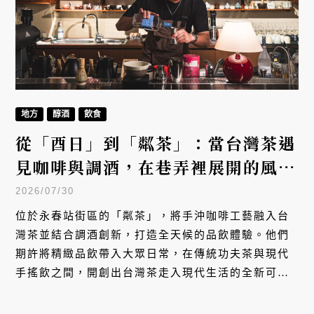
地方
醇酒
飲食
從「酉日」到「粼茶」：當台灣茶遇
見咖啡與調酒，在巷弄裡展開的風味
實驗
2026/07/30
位於永春站街區的「粼茶」，將手沖咖啡工藝融入台
灣茶並結合調酒創新，打造全天候的品飲體驗。他們
期許將精緻品飲帶入大眾日常，在傳統功夫茶與現代
手搖飲之間，開創出台灣茶走入現代生活的全新可
能。