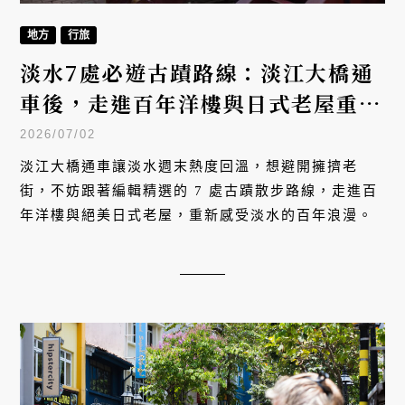
行旅
另一種新加坡的自由行攻略：八個不
可錯過的設計書店、唱片行、咖啡
店，認識新加坡的文化空間與在地故
2026/06/29
事
在新加坡這座以金融與極致效率著稱的城市裡，真正
的靈魂往往藏在那些需要你「走」進去的微小空間