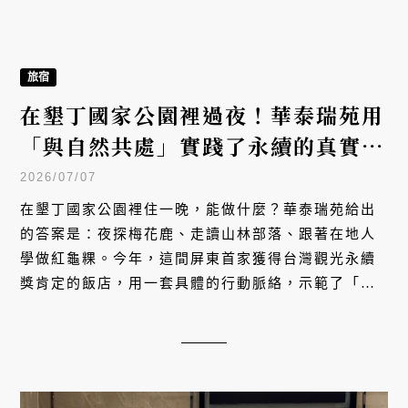
旅宿
當九千九百萬年的時間走進一間旅
店：藝術家黃憶人×慕舍酒店琥珀時
空之旅
2026/07/02