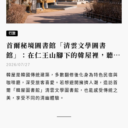
行旅
首爾秘境圖書館「清雲文學圖書
館」：在仁王山腳下的韓屋裡，聽瀑
布聲讀一個午後
2026/07/27
韓屋是韓國傳統建築，多數翻修後化身為特色民宿與
咖啡廳，深受旅客喜愛。若想避開擁擠人潮，造訪首
爾「韓屋圖書館」清雲文學圖書館，也能感受傳統之
美，享受不同的清幽體驗。