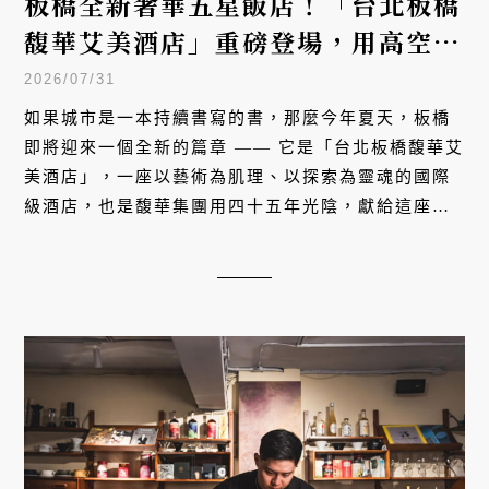
板橋全新奢華五星飯店！「台北板橋
馥華艾美酒店」重磅登場，用高空景
觀與法式美學洗牌新北旅宿
2026/07/31
如果城市是一本持續書寫的書，那麼今年夏天，板橋
即將迎來一個全新的篇章 —— 它是「台北板橋馥華艾
美酒店」，一座以藝術為肌理、以探索為靈魂的國際
級酒店，也是馥華集團用四十五年光陰，獻給這座城
市最深情的一封情書。