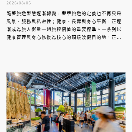
Mayr Medical Resort探索身心
2026/08/05
修復之旅
隨著旅遊型態逐漸轉變，奢華旅遊的定義也不再只是
風景、服務與私密性；健康、長壽與身心平衡，正逐
漸成為旅人衡量一趟旅程價值的重要標準。一系列以
健康管理與身心修復為核心的頂級渡假目的地，正各
自以獨特方式回應這個季節的身心需求。從安縵遍佈
全球的長壽哲學、印度雨林中首座臨床級療癒聖所，
到越南高地的實效訓練、新加坡的都市球拍運動俱樂
部，再到奧地利湖畔半世紀傳承的腸道醫學，旅行不
只是暫時離開熟悉的生活環境，而是在不同的風景與
療癒哲學中，重新找回照顧自身健康的節奏。