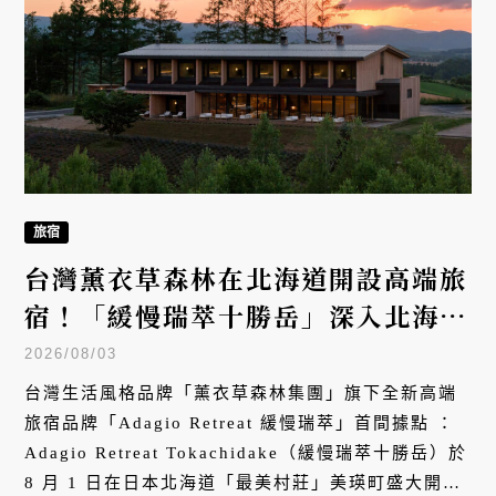
旅宿
台灣薰衣草森林在北海道開設高端旅
宿！「緩慢瑞萃十勝岳」深入北海道
美瑛的「策展式」慢旅
2026/08/03
台灣生活風格品牌「薰衣草森林集團」旗下全新高端
旅宿品牌「Adagio Retreat 緩慢瑞萃」首間據點 ：
Adagio Retreat Tokachidake（緩慢瑞萃十勝岳）於
8 月 1 日在日本北海道「最美村莊」美瑛町盛大開