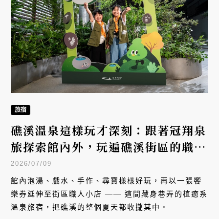
旅宿
礁溪溫泉這樣玩才深刻：跟著冠翔泉
旅探索館內外，玩遍礁溪街區的職人
小店
2026/07/09
館內泡湯、戲水、手作、尋寶樣樣好玩，再以一張饗
樂券延伸至街區職人小店 —— 這間藏身巷弄的植癒系
溫泉旅宿，把礁溪的整個夏天都收攏其中。