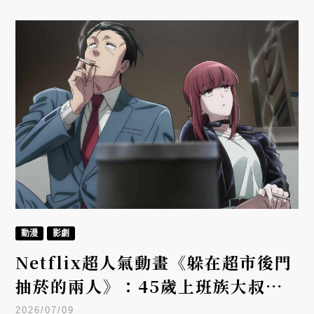
容密度」取代「貨架密度」，讓商場化身充滿文化交
流的生活基地。一起走進這個零售業的全新物種，重
新認識勤美！
動漫
影劇
Netflix超人氣動畫《躲在超市後門
抽菸的兩人》：45歲上班族大叔與
25歲超市女孩的大人系戀愛
2026/07/09