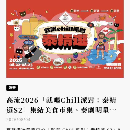
娛樂
高流2026「就喝Chill派對：泰精
選S2」集結美食市集、泰劇明星打
造沉浸式文化盛宴
2026/08/04
高雄流行音樂中心「就喝 Chill 派對：泰精選 S2」8