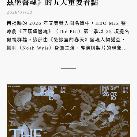
茲堡醫魂》的五大重要看點
2026/07/10
甫揭曉的 2026 年艾美獎入圍名單中，HBO Max 醫
療劇《匹茲堡醫魂》（The Pitt）第二季以 25 項提名
傲視群雄。這部由《急診室的春天》靈魂人物諾亞・
懷利（Noah Wyle）身兼主演、導演與製片的現象級
作品，憑藉大膽的「實時敘事」結構、醫界都讚許的
專業真實度，以及直面墮胎權、移民等當代尖銳議題
的社會厚度，徹底打破傳統醫療劇的框架。本文將透
過五大看點，帶你認識這部重新定義美劇巔峰的神
劇。