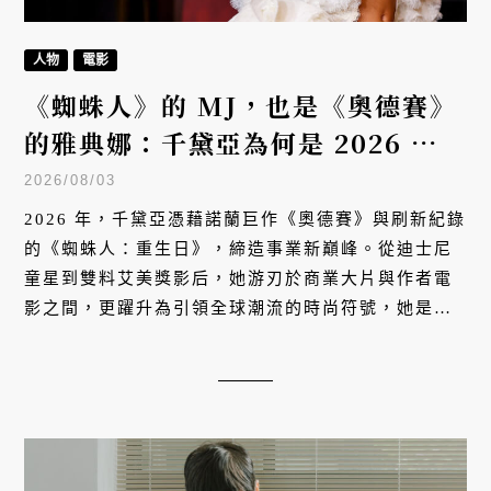
人物
電影
《蜘蛛人》的 MJ，也是《奧德賽》
的雅典娜：千黛亞為何是 2026 年最
耀眼的好萊塢女星？
2026/08/03
2026 年，千黛亞憑藉諾蘭巨作《奧德賽》與刷新紀錄
的《蜘蛛人：重生日》，締造事業新巔峰。從迪士尼
童星到雙料艾美獎影后，她游刃於商業大片與作者電
影之間，更躍升為引領全球潮流的時尚符號，她是如
何走到今天成為 2026 年最耀眼的好萊塢女星？