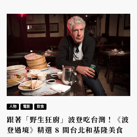
視覺宇宙。
人物
電影
飲食
跟著「野生狂廚」波登吃台灣！《波
登過境》精選 8 間台北和基隆美食