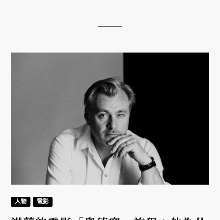
部探討餐廳追求米其林星星的真實紀錄片系列，讓我
們深入認識璀璨星星背後的暗影、辛酸與代價。
人物
電影