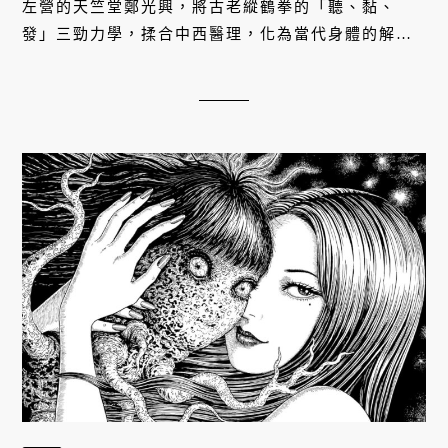
左營的天竺堂鄭光興，將古老縱鶴拳的「聽、黏、
發」三勁力學，揉合中西醫理，化為當代身體的解
藥。他用一雙懂得聆聽肌肉紋理的手，穿透層層緊繃
的肌筋膜，在骨肉之間喚醒自癒力，帶領疲憊的都市
人展開一場卸下盔甲、與自己和解的當代取經。