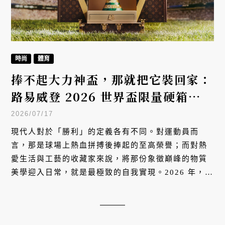
時尚
體育
捧不起大力神盃，那就把它裝回家：
路易威登 2026 世界盃限量硬箱的奢
華誘惑
2026/07/17
現代人對於「勝利」的定義各有不同。對運動員而
言，那是球場上熱血拼搏後捧起的至高榮譽；而對熱
愛生活與工藝的收藏家來說，將那份象徵巔峰的物質
美學迎入日常，就是最極致的自我實現。2026 年，路
易威登（Louis Vuitton）再度與 FIFA 世界盃攜手，
以巴黎近郊 Asnières 工坊的手工溫度，為黃金大力
神盃量身訂製專屬硬箱，並破天荒地為藏家推出可客