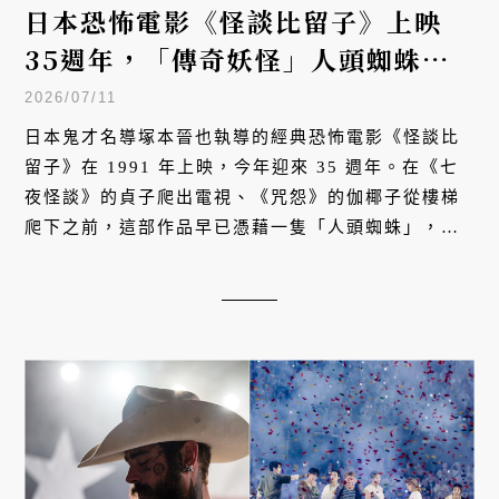
日本恐怖電影《怪談比留子》上映
35週年，「傳奇妖怪」人頭蜘蛛為
何成為日本人的惡夢圖騰？
2026/07/11
日本鬼才名導塚本晉也執導的經典恐怖電影《怪談比
留子》在 1991 年上映，今年迎來 35 週年。在《七
夜怪談》的貞子爬出電視、《咒怨》的伽椰子從樓梯
爬下之前，這部作品早已憑藉一隻「人頭蜘蛛」，潛
入無數日本孩子的夢魘深處，被視為日系恐怖片的代
表作。究竟這頭來自古墳的遠古妖怪，如何跨越時
空，持續啃噬著觀眾的神經？