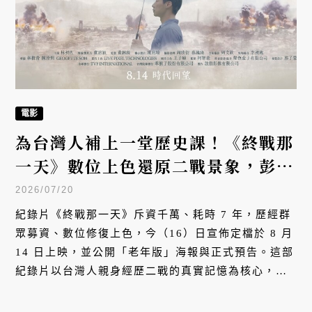
電影
為台灣人補上一堂歷史課！《終戰那
一天》數位上色還原二戰景象，彭明
敏親述戰火驚險瞬間
2026/07/20
紀錄片《終戰那一天》斥資千萬、耗時 7 年，歷經群
眾募資、數位修復上色，今（16）日宣佈定檔於 8 月
14 日上映，並公開「老年版」海報與正式預告。這部
紀錄片以台灣人親身經歷二戰的真實記憶為核心，帶
領觀眾走回阿公阿媽那一代人，聽聽那個鮮少被訴說
的生命故事，完成一堂屬於台灣人的「歷史補課」。