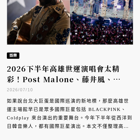
娛樂
2026下半年高雄世運演唱會太精
彩！Post Malone、藤井風、
BTS、AAA接力登場
2026/07/10
如果說台北大巨蛋是國際巡演的新地標，那麼高雄世
運主場館早已是眾多國際巨星包括 BLACKPINK、
Coldplay 來台演出的重要舞台。今年下半年從西洋到
日韓音樂人，都有國際巨星演出。本文不僅整理高雄
世運會的重量級演出，也盤點下半年在高雄不同場館