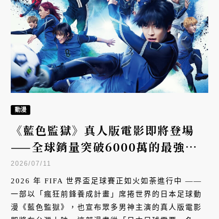
動漫
《藍色監獄》真人版電影即將登場
——全球銷量突破6000萬的最強足
球動漫，如何席捲全球？
2026/07/11
2026 年 FIFA 世界盃足球賽正如火如荼進行中 ——
一部以「瘋狂前鋒養成計畫」席捲世界的日本足球動
漫《藍色監獄》，也宣布眾多男神主演的真人版電影