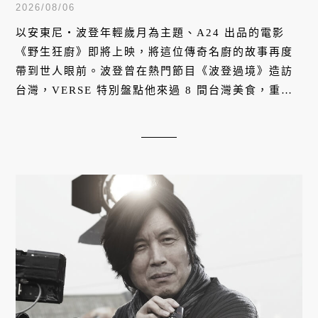
2026/08/06
以安東尼・波登年輕歲月為主題、A24 出品的電影
《野生狂廚》即將上映，將這位傳奇名廚的故事再度
帶到世人眼前。波登曾在熱門節目《波登過境》造訪
台灣，VERSE 特別盤點他來過 8 間台灣美食，重溫
狂廚鏡頭下最真實、道地的台味記憶。