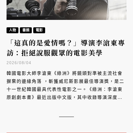
人物
書摘
電影
「這真的是愛情嗎？」導演李滄東專
訪：拒絕說服觀眾的電影美學
2026/08/04
韓國電影大師李滄東《綠洲》將鏡頭對準被主流社會
摒棄的邊緣角落 ，斬獲威尼斯影展最佳導演獎，是二
十一世紀韓國最具代表性電影之一。《綠洲：李滄東
原創劇本書》最近出版中文版，其中收錄導演深度訪
談，拆解這部影史傑作背後不妥協的反浪漫美學。