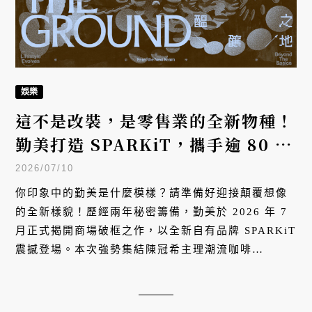
娛樂
這不是改裝，是零售業的全新物種！
勤美打造 SPARKiT，攜手逾 80 家
品牌挑戰全台最破框的商業革命
2026/07/10
你印象中的勤美是什麼模樣？請準備好迎接顛覆想像
的全新樣貌！歷經兩年秘密籌備，勤美於 2026 年 7
月正式揭開商場破框之作，以全新自有品牌 SPARKiT
震撼登場。本次強勢集結陳冠希主理潮流咖啡
CAFEAO、全台首家 adidas FUTURE OF STYLE
形象店等跨國獨家陣容。這不只是樓層改裝，勤美更
大膽將逾三分之一空間留給策展與互動體驗。以「內