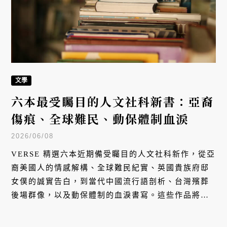
文學
六本最受矚目的人文社科新書：亞裔
傷痕、全球難民、動保體制血淚
2026/06/08
VERSE 精選六本近期備受矚目的人文社科新作，從亞
裔美國人的情感解構、全球難民紀實、英國貴族府邸
女僕的誠實告白，到當代中國流行語剖析、台灣殯葬
後場群像，以及動保體制的血淚書寫。這些作品將我
們的視角拉回最真實的生命現場，聽見那些在沉默之
中爆發的聲音。