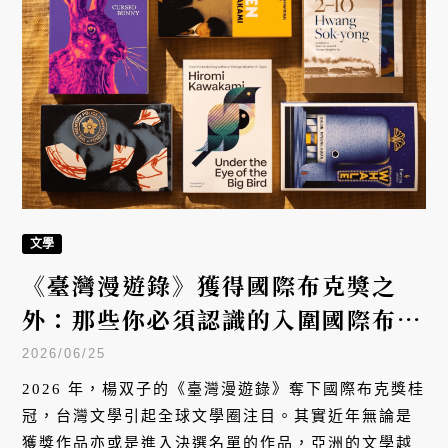
文學
《臺灣漫遊錄》獲得國際布克獎之
外：那些你必須認識的入圍國際布克
獎決選的日韓作家
2026/06/25
2026 年，楊双子的《臺灣漫遊錄》奪下國際布克獎桂
冠，台灣文學引起全球文學圈注目。其實近年無論是
獲獎作品亦或是進入決選名單的作品，亞洲的文學越