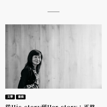
遺憾。《夜未央》與《大亨小傳》並列為費茲傑羅的
傳世之作。
文學
書摘
從His-story到Her-story：平路