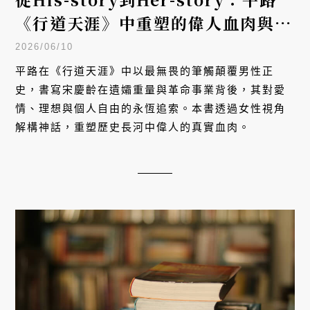
《行道天涯》中重塑的偉人血肉與女
性追求
2026/06/10
平路在《行道天涯》中以最無畏的筆觸顛覆男性正
史，書寫宋慶齡在遺孀重量與革命事業背後，其對愛
情、理想與個人自由的永恆追索。本書透過女性視角
解構神話，重塑歷史長河中偉人的真實血肉。