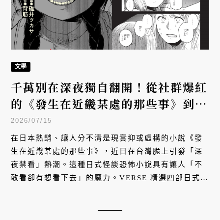
文學
千萬別在深夜獨自翻開！從社群爆紅
的《發生在近畿某處的那些事》到經
典《殘穢》：四部不容錯過的日本怪
2026/07/15
談小說
在日本熱銷、讓人分不清是現實抑或虛構的小說《發
生在近畿某處的那些事》，近日在台灣脆上引發「深
夜禁看」熱潮。這種日式怪談恐怖小說具有讓人「不
敢看卻有想看下去」的魔力。VERSE 精選四部日式怪
談神作，從平成的土地詛咒、民俗密室，到令和的偽
紀錄片與空間格局解謎，帶你體驗全面入侵現實的極
致沉浸式恐懼。