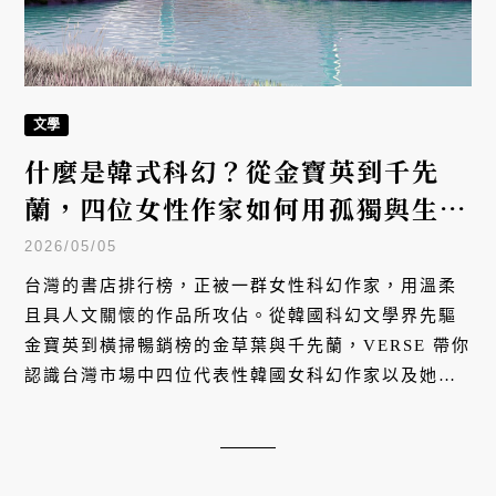
文學
什麼是韓式科幻？從金寶英到千先
蘭，四位女性作家如何用孤獨與生態
重新定義科幻小說
2026/05/05
台灣的書店排行榜，正被一群女性科幻作家，用溫柔
且具人文關懷的作品所攻佔。從韓國科幻文學界先驅
金寶英到橫掃暢銷榜的金草葉與千先蘭，VERSE 帶你
認識台灣市場中四位代表性韓國女科幻作家以及她們
的代表性作品。