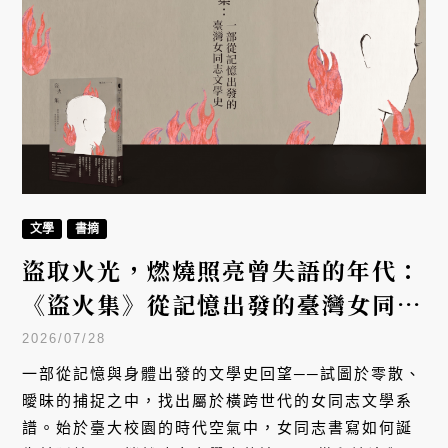
文學
書摘
盜取火光，燃燒照亮曾失語的年代：
《盜火集》從記憶出發的臺灣女同志
文學史
2026/07/28
一部從記憶與身體出發的文學史回望──試圖於零散、
曖昧的捕捉之中，找出屬於橫跨世代的女同志文學系
譜。始於臺大校園的時代空氣中，女同志書寫如何誕