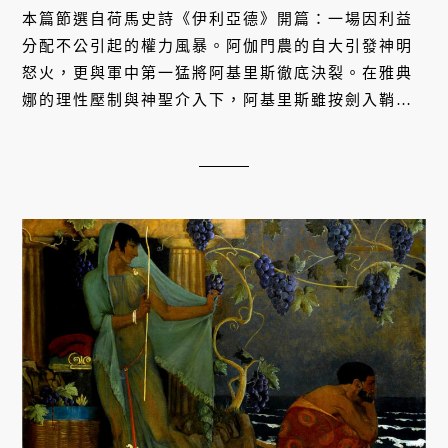
本篇節選自荷馬史詩《伊利亞德》開篇：一場因利益
分配不公引起的權力風暴。阿伽門農的自大引發神明
怒火，更與軍中第一猛將阿基里斯徹底決裂。在雅典
娜的理性壓制與神聖介入下，阿基里斯雖按劍入鞘，
卻許下沉痛誓言，揭開了英雄悲劇與陣營潰敗的序
幕。