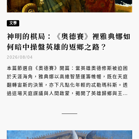
文學
神明的棋局：《奧德賽》裡雅典娜如
何暗中操盤英雄的返鄉之路？
2026/08/04
本篇節選自《奧德賽》開篇：當英雄奧德修斯被迫困
於天涯海角，雅典娜以高維智慧運籌帷幄，既在天庭
翻轉宙斯的決策，亦下凡點化年輕的忒勒瑪科斯。透
過這場天庭謀議與人間啟蒙，揭開了英雄歸鄉與王子
破局成長的傳奇序幕。