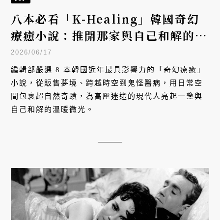
八本必看「K-Healing」韓國奇幻
療癒小說：推開那家與自己和解的神
祕店鋪
2026/06/17
編輯部嚴選 8 本韓國近年最具影響力的「奇幻療癒」
小說，從販售夢境、跨越時空到鬼怪醫病，用日常空
間包裹超自然奇蹟，為高壓迷途的現代人亮起一盞與
自己和解的溫暖微光。