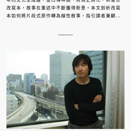
改寫本，故事在重述中不斷獲得新意。本文剖析改寫
本如何將片段式原作轉為線性敘事，指引讀者兼顧情
節全貌與史詩深度，在變動之中體會古典不朽的魅
力。