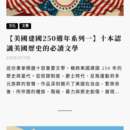
文化
文學
【美國建國250週年系列一】十本認
識美國歷史的必讀文學
2026/07/05
這份書單精選十部重要文學，橫跨美國建國 250 年的
歷史與當代。從奴隸制度、爵士時代、反叛運動到多
元族群的發聲，作品深刻揭示了美國在自由、繁榮背
後，所伴隨的種族、階級、暴力與歷史創傷，展現出
這個國家最誠實、深入人性且從未停止辯證自我認同
的矛盾迷思。