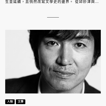
生並延續，且悄然改寫文學史的邊界。 從邱妙津與葉
青等人未盡的言語中，盜取火光，燃燒照亮曾失語的
年代。
人物
文學