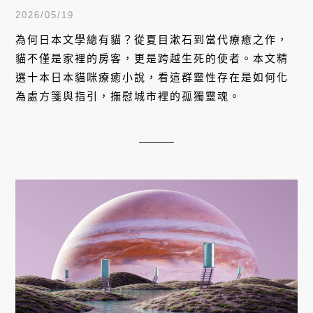
重時刻
2026/05/19
為何日本文學總有貓？從夏目漱石到當代療癒之作，
貓不僅是家裡的房客，更是跨越生死的使者。本文精
選十本日本貓咪療癒小說，看這群靈性存在是如何化
為處方箋與指引，撫慰城市裡的孤獨靈魂。