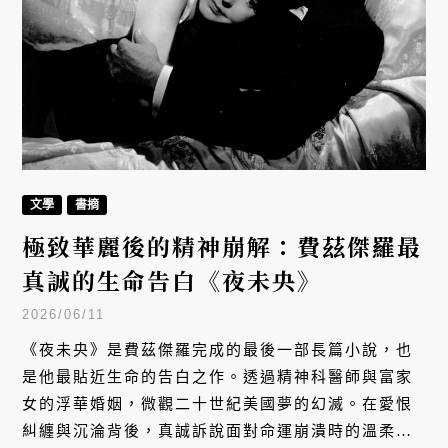
文學
書摘
極致華麗後的精神崩解：費茲傑羅最
真誠的生命告白《夜未央》
2026/06/11
《夜未央》是費茲傑羅完成的最後一部長篇小說，也
是他最貼近生命的告白之作。透過精神科醫師與富家
女的浮華婚姻，微觀二十世紀美國夢的幻滅。在愛恨
糾纏與沉淪背後，真誠訴說面對命運崩潰時的溫柔與