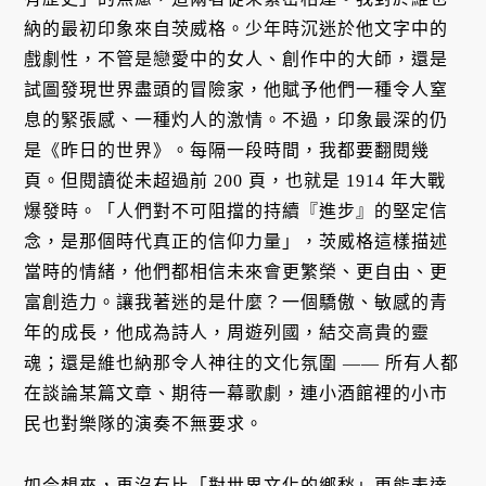
納的最初印象來自茨威格。少年時沉迷於他文字中的
戲劇性，不管是戀愛中的女人、創作中的大師，還是
試圖發現世界盡頭的冒險家，他賦予他們一種令人窒
息的緊張感、一種灼人的激情。不過，印象最深的仍
是《昨日的世界》。每隔一段時間，我都要翻閱幾
頁。但閱讀從未超過前 200 頁，也就是 1914 年大戰
爆發時。「人們對不可阻擋的持續『進步』的堅定信
念，是那個時代真正的信仰力量」，茨威格這樣描述
當時的情緒，他們都相信未來會更繁榮、更自由、更
富創造力。讓我著迷的是什麼？一個驕傲、敏感的青
年的成長，他成為詩人，周遊列國，結交高貴的靈
魂；還是維也納那令人神往的文化氛圍 —— 所有人都
在談論某篇文章、期待一幕歌劇，連小酒館裡的小市
民也對樂隊的演奏不無要求。
如今想來，再沒有比「對世界文化的鄉愁」更能表達