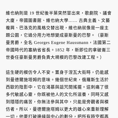
維也納則是 19 世紀後半葉突然冒出來，歌劇院、議會
大廈，帝國圖書館、維也納大學…… 古典主義、文藝
複興、巴洛克的風格交替出現，維也納就像是一座主
題公園，它過分用力地想變成豪斯曼的巴黎。（豪斯
曼男爵，全名 Georges Eugene Haussmann，法國第二
帝國時代的塞納省省長。1852 年，新即位的拿破崙三
世委任豪斯曼男爵負責大規模的巴黎改建工程。）
這生硬的模仿令人不安。置身于涅瓦大街時，仍能感
到曼德爾施塔姆的意味。幾個世紀來，俄羅斯生活於
西歐的陰影中，它在渴慕與詛咒間搖擺。這刺痛了很
多代敏感心靈，你既被他人的文化所滋養，同時又感
到隱隱的痛苦，你無法參與其中，只能是旁觀者與模
仿者。所以，曼德爾施塔姆以更大的雄心來重新理解
一切，他要打破邊緣與中心的劃分，把所有時空都再