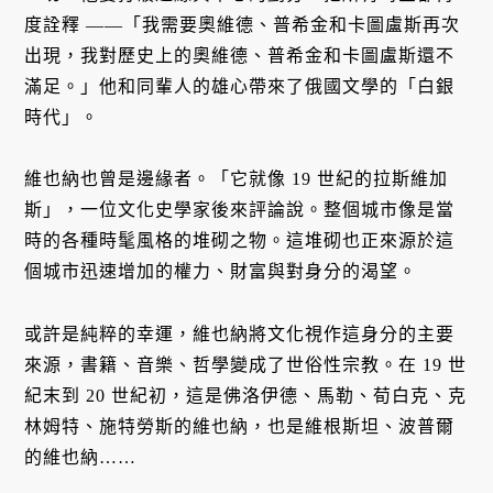
度詮釋 ——「我需要奧維德、普希金和卡圖盧斯再次
出現，我對歷史上的奧維德、普希金和卡圖盧斯還不
滿足。」他和同輩人的雄心帶來了俄國文學的「白銀
時代」。
維也納也曾是邊緣者。「它就像 19 世紀的拉斯維加
斯」，一位文化史學家後來評論說。整個城市像是當
時的各種時髦風格的堆砌之物。這堆砌也正來源於這
個城市迅速增加的權力、財富與對身分的渴望。
或許是純粹的幸運，維也納將文化視作這身分的主要
來源，書籍、音樂、哲學變成了世俗性宗教。在 19 世
紀末到 20 世紀初，這是佛洛伊德、馬勒、荀白克、克
林姆特、施特勞斯的維也納，也是維根斯坦、波普爾
的維也納……