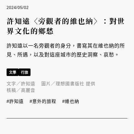
2024/05/02
許知遠〈旁觀者的維也納〉：對世
界文化的鄉愁
許知遠以一名旁觀者的身分，書寫其在維也納的所
見、所遇，以及對這座城市的歷史洞察、哀愁。
文學
行旅
文字／
許知遠
圖片／
理想國書版社 提供
核稿／
高麗音
#許知遠
#意外的旅程
#維也納