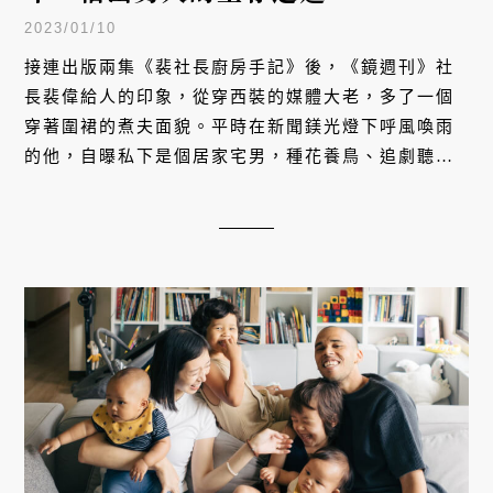
2023/01/10
接連出版兩集《裴社長廚房手記》後，《鏡週刊》社
長裴偉給人的印象，從穿西裝的媒體大老，多了一個
穿著圍裙的煮夫面貌。平時在新聞鎂光燈下呼風喚雨
的他，自曝私下是個居家宅男，種花養鳥、追劇聽古
典樂，看似是個富貴閒人，其實也因這些日常的滋
潤，得以對抗媒體生活的壓力與阻力。