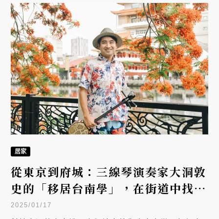
居家
從東京到府城：三線琴演奏家大洞敦
史的「移居台南學」，在街道中找回
靈魂的平衡
2025/01/17