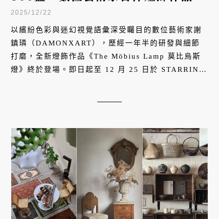
STARRING Studio展售收藏級家
2025/12/22
居藝術
以繽紛色彩與迷幻視覺語彙深受矚目的數位藝術家謝
鎮璘（DAMONXART），歷經一年半的研發與細節
打磨，全新燈飾作品《The Möbius Lamp 莫比烏斯
燈》終於登場。即日起至 12 月 25 日於 STARRING
Studio 現場展售。