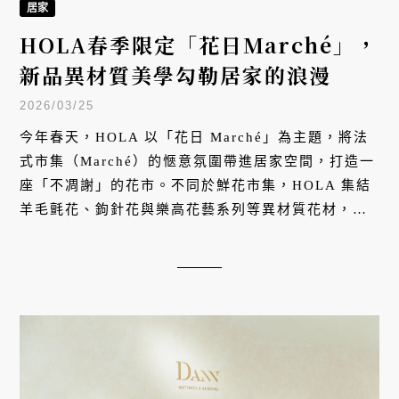
居家
HOLA春季限定「花日Marché」，
新品異材質美學勾勒居家的浪漫
2026/03/25
今年春天，HOLA 以「花日 Marché」為主題，將法
式市集（Marché）的愜意氛圍帶進居家空間，打造一
座「不凋謝」的花市。不同於鮮花市集，HOLA 集結
羊毛氈花、鉤針花與樂高花藝系列等異材質花材，將
短暫的綻放轉化為長久的日常風景。消費者可體驗混
搭花材、挑選質感花器到客製花束的完整流程，甚至
參與專業花藝課程，將春意帶回家。同時，HOLA 也
同步釋出春夏新品系列，透過玻璃、陶瓷、天然纖維
與木質元素等異材質家飾家具，由內而外構築春季居
家美學。3 月 26 日至 4 月 22 日期間，HOLA 門市
購買任一花材（擬真花、樂高花、羊毛氈花、鉤針