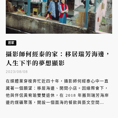
居家
攝影師何經泰的家：移居瑞芳海邊，
人生下半的夢想顯影
2023/08/08
在媒體業穿梭奔忙近四十年，攝影師何經泰心中一直
藏著一個願望：移居海邊、開間小店。因緣際會下，
他與伴侶黃宥瑜雙雙退休，在 2018 年搬到瑞芳海岸
邊的煤礦聚落，開設一個面海的餐飲與藝文空間
「HOHObase 好好基地」；在這裡，他們共同學習放
下城市裡的成就得失，一步步將心中的理想生活顯