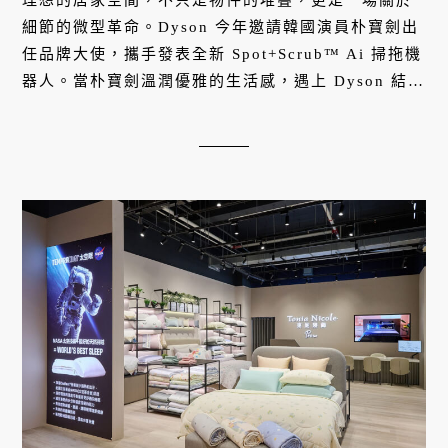
細節的微型革命。Dyson 今年邀請韓國演員朴寶劍出
任品牌大使，攜手發表全新 Spot+Scrub™ Ai 掃拖機
器人。當朴寶劍溫潤優雅的生活感，遇上 Dyson 結合
Ai 智慧感測、經典吸塵與熱活水洗地的「潔癖級」科
技，清掃不再是繁瑣的勞動，而是一次精準而優雅的
居家策展，為現代家庭勾勒出更從容、更具質感的純
淨生活圖景。