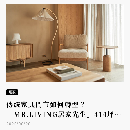
居家
傳統家具門市如何轉型？
「MR.LIVING居家先生」414坪旗
艦店，打造可體驗、易實踐的北歐生
2025/06/26