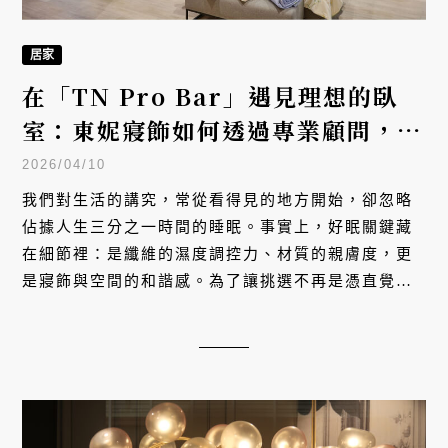
居家
在「TN Pro Bar」遇見理想的臥
室：東妮寢飾如何透過專業顧問，幫
你找出最適合的睡眠組合
2026/04/10
我們對生活的講究，常從看得見的地方開始，卻忽略
佔據人生三分之一時間的睡眠。事實上，好眠關鍵藏
在細節裡：是纖維的濕度調控力、材質的親膚度，更
是寢飾與空間的和諧感。為了讓挑選不再是憑直覺的
「盲選」，Tonia Nicole 東妮寢飾於台南三井打造全
新「TN Pro Bar」，將專業顧問與 AI 科技帶進臥室
空間。這不只是一次體驗升級，更是從理解需求出
發，幫每位觀者精準尋得專屬自己的深夜舒適。