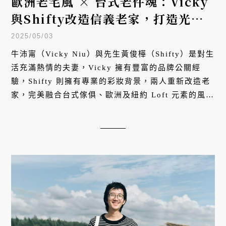
歐洲老宅風 × 台式老件魂：Vicky
與Shifty改造信義老家，打造光與
情感流動的開放式廚房
2025/05/03
牛沛甯（Vicky Niu）與先生黃俊樺（Shifty）是對生
活充滿熱情的夫妻，Vicky 擁有豐富的品牌公關經
驗，Shifty 則擁有專業的彩妝背景，兩人重新改造老
家，完美融合台式傢俱、歐洲及紐約 Loft 元素的風格
廚房，展現溫暖的生活哲學。