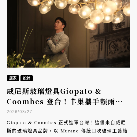
居家
設計
威尼斯玻璃燈具Giopato &
Coombes 登台！丰巢攜手賴雨農
詮釋光的感官體驗
2026/03/27
Giopato & Coombes 正式進軍台灣！這個來自威尼
斯的玻璃燈具品牌，以 Murano 傳統口吹玻璃工藝結