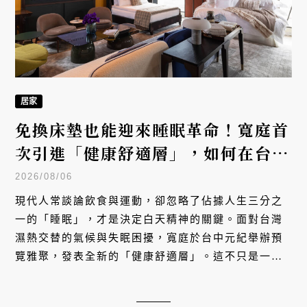
居家
免換床墊也能迎來睡眠革命！寬庭首
次引進「健康舒適層」，如何在台灣
潮濕氣候裡接住每一位失眠者的身
2026/08/06
心？
現代人常談論飲食與運動，卻忽略了佔據人生三分之
一的「睡眠」，才是決定白天精神的關鍵。面對台灣
濕熱交替的氣候與失眠困擾，寬庭於台中元紀舉辦預
覽雅聚，發表全新的「健康舒適層」。這不只是一件
寢具，更是寬庭將對生活的關懷從白天延伸至夜晚，
獻給當代人的一份睡眠修復哲學。