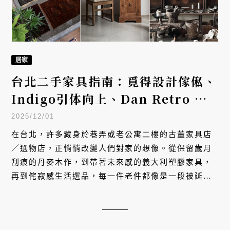
居家
台北二手家具指南：覓得設計傢俬、
Indigo引体向上、Dan Retro &
Furniture精選7間必逛老件與復古
2025/12/01
選物店
在台北，許多藏身於巷弄或老公寓二樓的古董家具店
／選物店，正悄悄改變人們對家的想像。從保留歲月
刮痕的丹麥木作，到帶著未來感的義大利塑膠家具，
再到侘寂感生活選品，每一件老件都像是一段被延續
的故事。