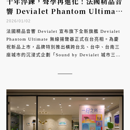
十年淬鍊，聲學再進化！法國精品音
響 Devialet Phantom Ultimate
登台，啟動北中南三城沉浸巡禮
2026/01/02
法國精品音響 Devialet 宣布旗下全新旗艦 Devialet
Phantom Ultimate 無線揚聲器正式在台亮相。為慶
祝新品上市，品牌特別推出橫跨台北、台中、台南三
座城市的沉浸式企劃「Sound by Devialet 城市三部
曲」，即日起至 2026 年 2 月 12 日期間，以三段日
夜節奏、三種城市語彙與三個品味場域，帶領大眾深
刻感受 Devialet Phantom Ultimate 的極致聲學魅
力。