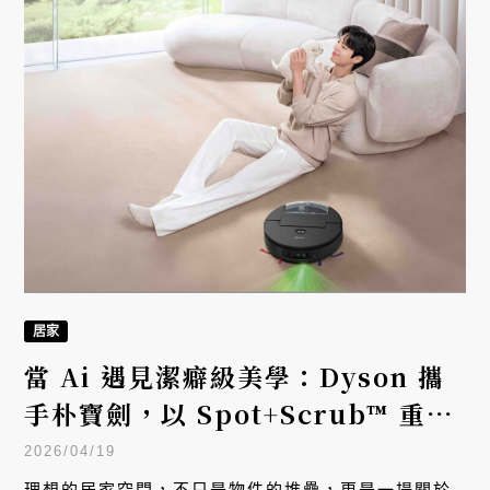
居家
當 Ai 遇見潔癖級美學：Dyson 攜
手朴寶劍，以 Spot+Scrub™ 重新
定義居家的純淨維度
2026/04/19
理想的居家空間，不只是物件的堆疊，更是一場關於