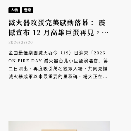
人物
音樂
滅火器攻蛋完美感動落幕： 震
撼宣布 12 月高雄巨蛋再見，挑
戰一年三蛋壯舉
2026/07/20
金曲最佳樂團滅火器今（19）日迎來「2026
ON FIRE DAY 滅火器台北小巨蛋演唱會」第
二日演出，再度吸引萬名觀眾入場，共同見證
滅火器成軍以來最重要的里程碑。楊大正在演
唱會上宣示滅火器不會停下腳步，下個月將赴
美錄新專輯，更加碼宣布 12 月 12 日高雄小
巨蛋挑戰一年三蛋。