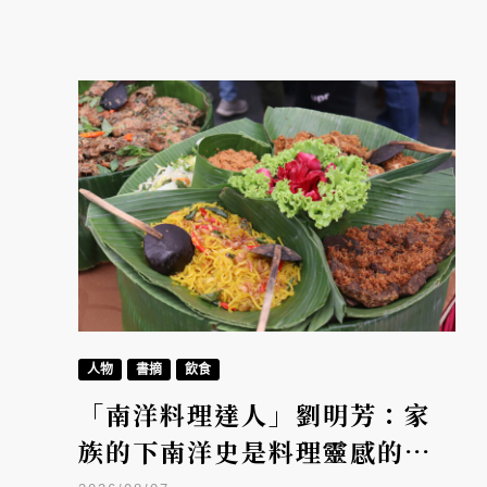
人物
書摘
飲食
「南洋料理達人」劉明芳：家
族的下南洋史是料理靈感的源