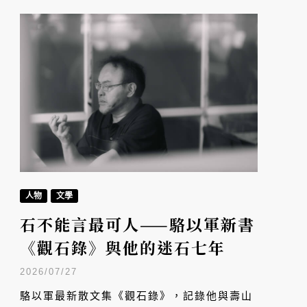
人物
文學
石不能言最可人——駱以軍新書
《觀石錄》與他的迷石七年
2026/07/27
駱以軍最新散文集《觀石錄》，記錄他與壽山