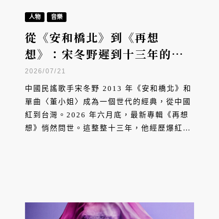
人物
音樂
從《安和橋北》到《再想
想》：宋冬野遲到十三年的中
年告白
2026/07/21
中國民謠歌手宋冬野 2013 年《安和橋北》和
單曲〈董小姐〉成為一個世代的經典，從中國
紅到台灣。2026 年六月底，最新專輯《再想
想》悄然問世。這整整十三年，他經歷爆紅、
沉寂、獲獎與爭議，從唱著青春與故鄉的少
年，變成將邁入不惑之年的「郭先生」。本文
深入剖析這張已經引發熱議的專輯，從音樂風
格的跨越到歌詞意涵的剖析，讓我們帶你一起
進入一場動人的中年告白。