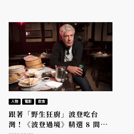
人物
電影
飲食
跟著「野生狂廚」波登吃台
灣！《波登過境》精選 8 間台