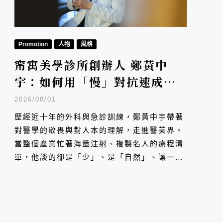
Promotion
人物
風格
甯寓美學診所創辦人 鄭黃中
宇：如何用「慢」對抗速成的
醫美時代？
2026/08/01
歷經近十年的外科與急診訓練，鄭黃中宇帶著
對醫學的敬畏與對人本的理解，走進醫美界。
當整個產業忙著海量注射、複製名人的療程清
單，他談的卻是「少」、是「自然」、讓一個
人優雅回到自己最美的樣子。