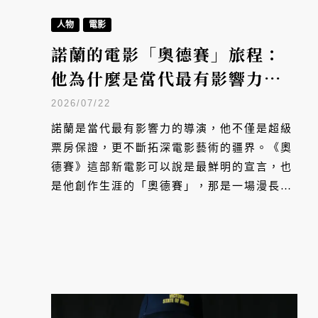
人物
電影
諾蘭的電影「奧德賽」旅程：
他為什麼是當代最有影響力的
導演？
2026/07/22
諾蘭是當代最有影響力的導演，他不僅是超級
票房保證，更不斷拓深電影藝術的疆界。《奧
德賽》這部新電影可以說是最鮮明的宣言，也
是他創作生涯的「奧德賽」，那是一場漫長而
艱辛旅程，一場返鄉探索：到底電影在當代的
意義和魅力是什麼？