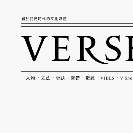
屬於我們時代的文化媒體
人物
文章
專題
聲音
雜誌
VIBES
V Sho