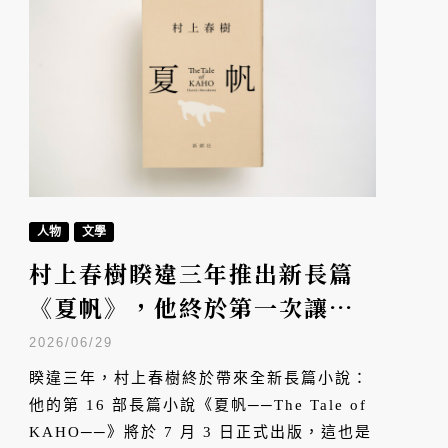
人物
文學
村上春樹睽違三年推出新長篇
《夏帆》，他終於第一次讓女
性成為主角
2026/06/29
睽違三年，村上春樹終於帶來全新長篇小說：
他的第 16 部長篇小說《夏帆──The Tale of
KAHO──》將於 7 月 3 日正式出版，這也是