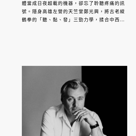
體當成日夜超載的機器，卻忘了聆聽疼痛的訊
號。隱身高雄左營的天竺堂鄭光興，將古老縱
鶴拳的「聽、黏、發」三勁力學，揉合中西醫
理，化為當代身體的解藥。他用一雙懂得聆聽
肌肉紋理的手，穿透層層緊繃的肌筋膜，在骨
肉之間喚醒自癒力，帶領疲憊的都市人展開一
場卸下盔甲、與自己和解的當代取經。