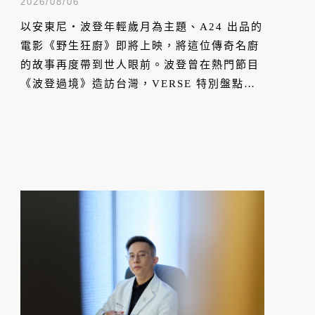
北和基隆美食
2026/08/06
以安東尼・波登年輕歲月為主題、A24 出品的
電影《野生狂廚》即將上映，將這位傳奇名廚
的故事再度帶到世人眼前。波登曾在熱門節目
《波登過境》造訪台灣，VERSE 特別盤點他
來過 8 間台灣美食，重溫狂廚鏡頭下最真實、
道地的台味記憶。