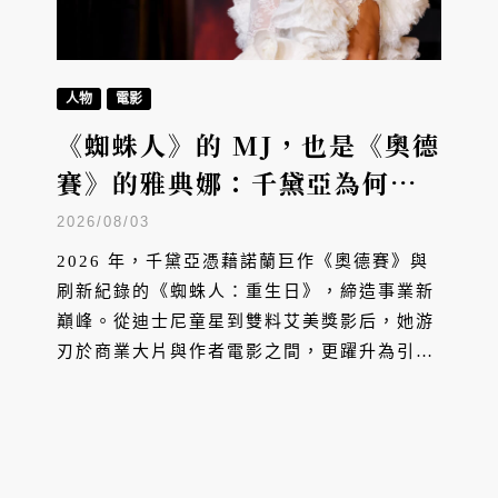
人物
電影
《蜘蛛人》的 MJ，也是《奧德
賽》的雅典娜：千黛亞為何是
2026 年最耀眼的好萊塢女星？
2026/08/03
2026 年，千黛亞憑藉諾蘭巨作《奧德賽》與
刷新紀錄的《蜘蛛人：重生日》，締造事業新
巔峰。從迪士尼童星到雙料艾美獎影后，她游
刃於商業大片與作者電影之間，更躍升為引領
全球潮流的時尚符號，她是如何走到今天成為
2026 年最耀眼的好萊塢女星？