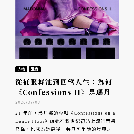
人物
聲音
從征服舞池到回望人生：為何
《Confessions II》是瑪丹娜
二十年來最好的專輯？
2026/07/03
21 年前，瑪丹娜的專輯《Confessions on a
Dance Floor》讓她在新世紀初站上流行音樂
巔峰，也成為她最後一張無可爭議的經典之