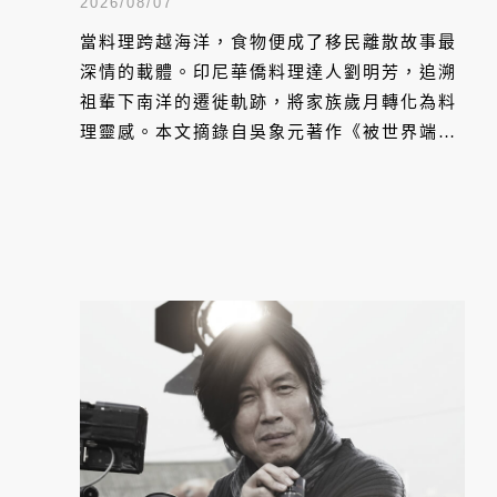
頭
2026/08/07
當料理跨越海洋，食物便成了移民離散故事最
深情的載體。印尼華僑料理達人劉明芳，追溯
祖輩下南洋的遷徙軌跡，將家族歲月轉化為料
理靈感。本文摘錄自吳象元著作《被世界端上
桌：東南亞飲食地圖，與世界相遇的方式》，
帶您從故事出發，探索南洋飲食文化在世界深
耕與交融的原因。