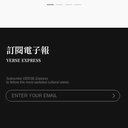
的動能。
訂閱電子報
VERSE EXPRESS
Subscribe VERSE Express
to follow the most updated cultural views.