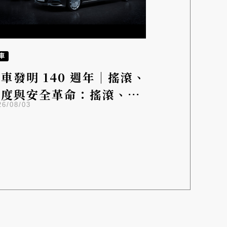
車
車發明 140 週年｜搖滾、
速度與安全革命：搖滾、速
26/08/03
度與安全革命：
ercedes-Benz 如何永遠
改變汽車產業