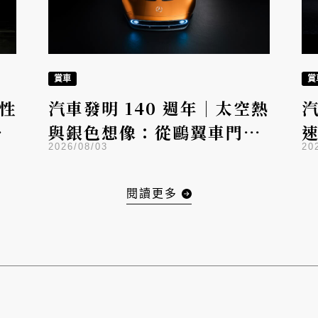
賞車
賞
代性
汽車發明 140 週年｜太空熱
汽
浩
與銀色想像：從鷗翼車門到
2026/08/03
20
開
C 111，Mercedes-Benz
把宇宙夢變成設計語言
M
閱讀更多