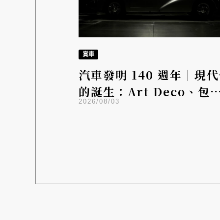
賞車
汽車發明 140 週年｜現
的誕生：Art Deco、包
2026/08/03
斯與 Mercedes-Benz 
啟一個新的移動時代