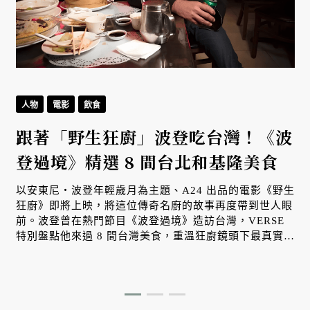
人物
電影
飲食
跟著「野生狂廚」波登吃台灣！《波
登過境》精選 8 間台北和基隆美食
以安東尼・波登年輕歲月為主題、A24 出品的電影《野生
狂廚》即將上映，將這位傳奇名廚的故事再度帶到世人眼
前。波登曾在熱門節目《波登過境》造訪台灣，VERSE
特別盤點他來過 8 間台灣美食，重溫狂廚鏡頭下最真實、
道地的台味記憶。