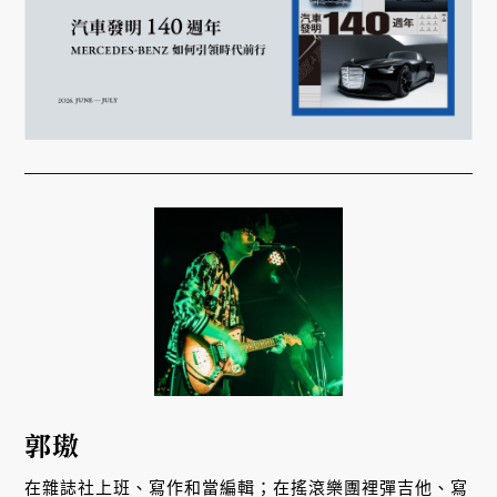
郭璈
在雜誌社上班、寫作和當編輯；在搖滾樂團裡彈吉他、寫