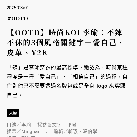
2025/03/01
#OOTD
【OOTD】時尚KOL李瑜：不辣
不休的3個風格關鍵字—愛自己、
皮革、Y2K
「辣」是李瑜穿衣的最高標準。她認為，時尚某種
程度是一種「愛自己」、「相信自己」的過程，自
信到你已不需要透過名牌包或是全身 logo 來突顯
自己。
人物
口述／
李瑜
採訪＆文字／
郭璈
插畫／
Minghan H.
編輯／
郭璈、温伯學