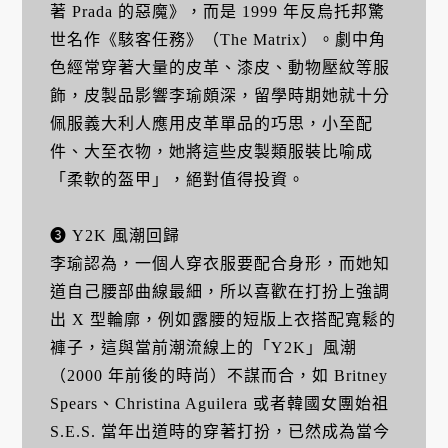
著 Prada 的惡魔》，而是 1999 年反烏托邦驚
世名作《駭客任務》（The Matrix）。劇中角
色經常穿著大量的皮革、漆皮、動物壓紋等服
飾，皮製品影響李瑜頗深，留學時期她就十分
佩服義大利人應用皮革單品的巧思，小至配
件、大至衣物，她將這些皮製類服裝比喻成
「柔軟的盔甲」，絕對值得投資。
➌ Y2K 風潮回歸
李瑜認為，一個人穿衣服要配合身形，而她知
道自己腰部曲線最細，所以喜歡在打扮上強調
出 X 型輪廓，例如露腰的短版上衣搭配寬鬆的
褲子，這與當前潮流線上的「Y2K」風潮
（2000 年前後的時尚）不謀而合，如 Britney
Spears、Christina Aguilera 或者韓國女團始祖
S.E.S. 當年出道時的穿著打扮，已然成為當今