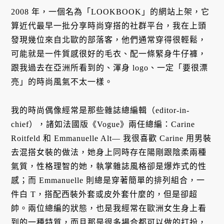
2008 年，一個名為「LOOKBOOK」的網站上架，它
算近代最早一批分享時尚穿搭的社群平台，我在上頭
發現幾位來自北歐的部落客，他們通常穿得很輕鬆，
可能就是一件質感很好的毛衣、配一條緊身牛仔褲，
跟我過去在亞洲所看到的、渾身 logo、一定「要很漂
亮」的時尚風氣不太一樣。
我的時尚偶像經常是那些雜誌總編輯（editor-in-
chief），諸如法國版《Vogue》兩任總編：Carine
Roitfeld 和 Emmanuelle Alt— 我很喜歡 Carine 用男裝
去混搭女裝的做法，她身上同時存在陽剛跟陰柔兩種
氣質，性格理智的她，執掌雜誌風格卻是爆炸式的性
感；而 Emmanuelle 則總是穿著簡單的排列組合，一
件白 T，搭配西裝外套或皮外套什麼的，但是卻超
帥。兩位總編的狀態，也是我經常在歐洲女生身上看
到的一種特質，而且那是很多場合都可以做的打扮，