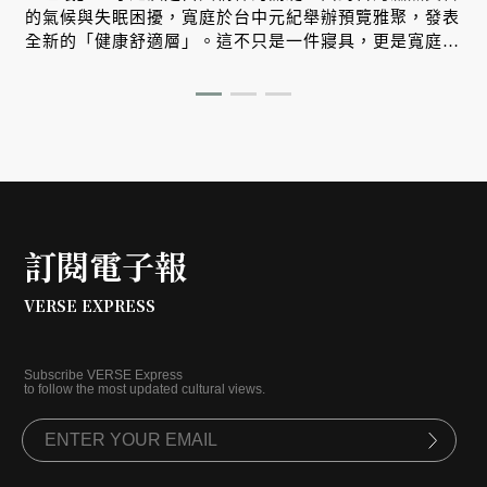
的氣候與失眠困擾，寬庭於台中元紀舉辦預覽雅聚，發表
全新的「健康舒適層」。這不只是一件寢具，更是寬庭將
對生活的關懷從白天延伸至夜晚，獻給當代人的一份睡眠
修復哲學。
訂閱電子報
VERSE EXPRESS
Subscribe VERSE Express
to follow the most updated cultural views.