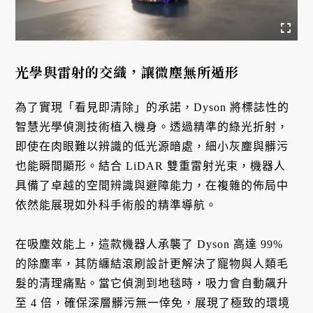
光學與雷射的交織，讓微塵無所遁形
為了實現「看見即清除」的承諾，Dyson 將標誌性的
智慧光學偵測技術植入機身。透過精準的綠光折射，
即使在肉眼難以辨識的低光源暗處，細小灰塵與髒污
也能瞬間顯形。結合 LiDAR 雙重雷射光束，機器人
具備了卓越的空間辨識與避障能力，在複雜的佈局中
依然能展現如外科手術般的精準導航。
在吸塵效能上，這款機器人承襲了 Dyson 高達 99%
的除塵率，其防纏結滾刷設計更解決了寵物與人類毛
髮的清理痛點。當它偵測到地毯時，吸力會自動飆升
至 4 倍，確保深層髒污無一倖免，展現了極致的環境