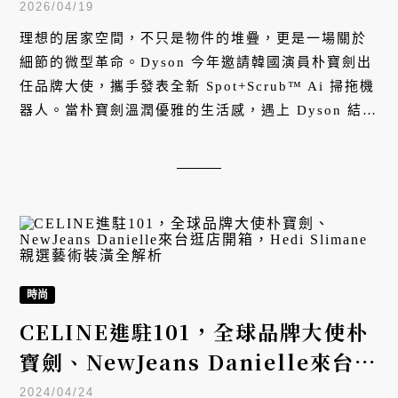
定義居家的純淨維度
2026/04/19
理想的居家空間，不只是物件的堆疊，更是一場關於
細節的微型革命。Dyson 今年邀請韓國演員朴寶劍出
任品牌大使，攜手發表全新 Spot+Scrub™ Ai 掃拖機
器人。當朴寶劍溫潤優雅的生活感，遇上 Dyson 結合
Ai 智慧感測、經典吸塵與熱活水洗地的「潔癖級」科
技，清掃不再是繁瑣的勞動，而是一次精準而優雅的
居家策展，為現代家庭勾勒出更從容、更具質感的純
淨生活圖景。
時尚
CELINE進駐101，全球品牌大使朴
寶劍、NewJeans Danielle來台逛
店開箱，Hedi Slimane親選藝術
2024/04/24