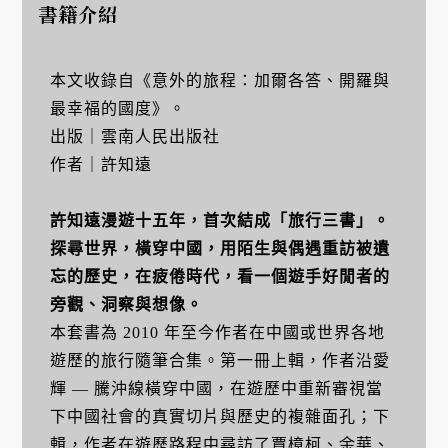
書籍介紹
本文收錄自《意外的旅程：加爾各答、開羅與
最幸福的國度》。
出版｜雲南人民出版社
作者｜許知遠
許知遠漫遊十五年，首次結成「旅行三書」。
探尋世界，橫穿中國，用陌生與偶遇重訪被遺
忘的歷史，在疲倦時代，看一個遊手好閒者的
旁觀、洞察與想像。
本套書為 2010 年至今作者在中國或世界各地
遊歷的旅行隨筆合集。第一冊上輯，作者沿愛
輝 — 騰沖線橫穿中國，在遊歷中重新審視當
下中國社會的真實切片與歷史的複雜面孔；下
輯，作者在遊歷路程中尋訪了賈樟柯、余華、