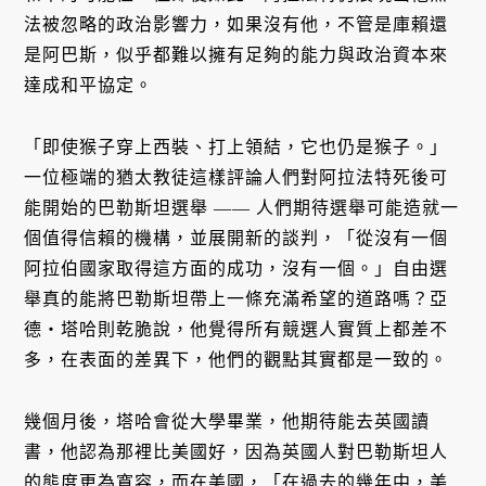
法被忽略的政治影響力，如果沒有他，不管是庫賴還
是阿巴斯，似乎都難以擁有足夠的能力與政治資本來
達成和平協定。
「即使猴子穿上西裝、打上領結，它也仍是猴子。」
一位極端的猶太教徒這樣評論人們對阿拉法特死後可
能開始的巴勒斯坦選舉 —— 人們期待選舉可能造就一
個值得信賴的機構，並展開新的談判，「從沒有一個
阿拉伯國家取得這方面的成功，沒有一個。」自由選
舉真的能將巴勒斯坦帶上一條充滿希望的道路嗎？亞
德・塔哈則乾脆說，他覺得所有競選人實質上都差不
多，在表面的差異下，他們的觀點其實都是一致的。
幾個月後，塔哈會從大學畢業，他期待能去英國讀
書，他認為那裡比美國好，因為英國人對巴勒斯坦人
的態度更為寬容，而在美國，「在過去的幾年中，美