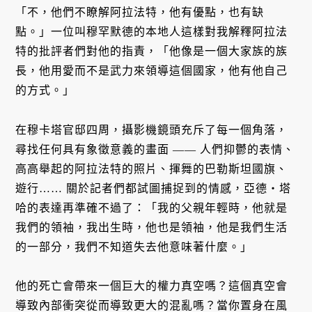
「不，他們不瞭解阿拉法特，他有優點，也有缺
點。」一位叫穆罕默德的本地人這樣對我解釋阿拉法
特的批評者們對他的指責，「他像是一個大家族的族
長，他用愛而不是武力來領導這個國家，他有他自己
的方式。」
在穆卡塔官邸四周，攝影機鏡頭充斥了每一個角落，
尋找任何具有象徵意義的畫面 —— 人們抑鬱的表情、
高高舉起的阿拉法特的照片、揮舞的巴勒斯坦國旗、
遊行…… 關於記者們都試圖捕捉到的情感，亞德・塔
哈的表達再準確不過了：「我的父親年輕時，他就是
我們的領袖，我出生時，他也是領袖，他是我們生活
的一部分，我們不知道失去他意味著什麼。」
他的死亡會帶來一個巨大的權力真空嗎？這個真空會
導致內部衝突從而導致更大的混亂嗎？當你置身在風