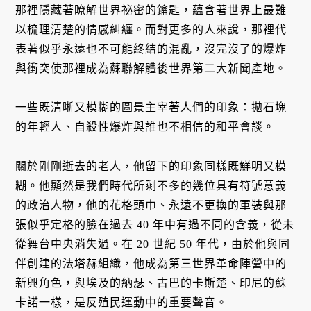
那裡隱藏著瞭解世界祕密的鑰匙，蘊含著世界上最難
以梳理清楚的情感糾纏。而對更多的人來說，那裡代
表著似乎永遠也不可能終結的混亂，沒完沒了的爆炸
與衝突使那裡成為蘇聯解體後世界第二大新聞產地。
一些既清晰又模糊的圖景主宰著人們的印象：拋石塊
的年輕人、自殺性爆炸與誰也不相信的和平會談。
關於剛剛逝去的老人，他留下的印象同樣既鮮明又模
糊。他顯然是我們時代所剩不多的幾位具有符號意義
的政治人物，他的花格頭巾、永遠不更換的軍裝與那
張似乎定格的臉在過去 40 年中有過不同的含義，從未
從舞台中央消失過。在 20 世紀 50 年代，由於他與同
伴創建的法塔赫組織，他成為第三世界革命陣營中的
新興角色，與埃及的納瑟、古巴的卡斯楚、印尼的蘇
卡諾一樣，是反殖民運動中的重要聲音。