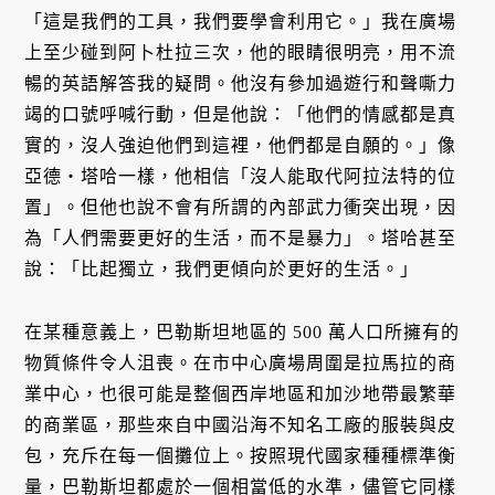
「這是我們的工具，我們要學會利用它。」我在廣場
上至少碰到阿卜杜拉三次，他的眼睛很明亮，用不流
暢的英語解答我的疑問。他沒有參加過遊行和聲嘶力
竭的口號呼喊行動，但是他說：「他們的情感都是真
實的，沒人強迫他們到這裡，他們都是自願的。」像
亞德・塔哈一樣，他相信「沒人能取代阿拉法特的位
置」。但他也說不會有所謂的內部武力衝突出現，因
為「人們需要更好的生活，而不是暴力」。塔哈甚至
說：「比起獨立，我們更傾向於更好的生活。」
在某種意義上，巴勒斯坦地區的 500 萬人口所擁有的
物質條件令人沮喪。在市中心廣場周圍是拉馬拉的商
業中心，也很可能是整個西岸地區和加沙地帶最繁華
的商業區，那些來自中國沿海不知名工廠的服裝與皮
包，充斥在每一個攤位上。按照現代國家種種標準衡
量，巴勒斯坦都處於一個相當低的水準，儘管它同樣