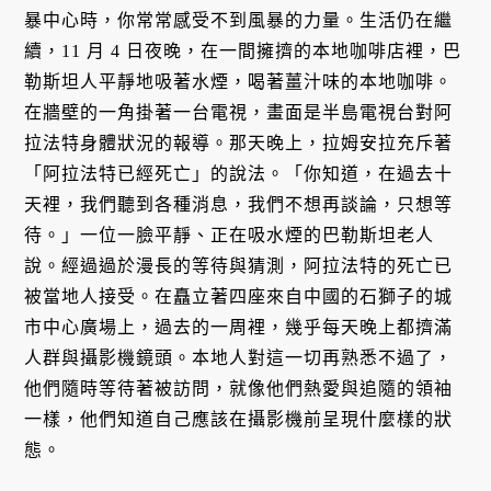
暴中心時，你常常感受不到風暴的力量。生活仍在繼
續，11 月 4 日夜晚，在一間擁擠的本地咖啡店裡，巴
勒斯坦人平靜地吸著水煙，喝著薑汁味的本地咖啡。
在牆壁的一角掛著一台電視，畫面是半島電視台對阿
拉法特身體狀況的報導。那天晚上，拉姆安拉充斥著
「阿拉法特已經死亡」的說法。「你知道，在過去十
天裡，我們聽到各種消息，我們不想再談論，只想等
待。」一位一臉平靜、正在吸水煙的巴勒斯坦老人
說。經過過於漫長的等待與猜測，阿拉法特的死亡已
被當地人接受。在矗立著四座來自中國的石獅子的城
市中心廣場上，過去的一周裡，幾乎每天晚上都擠滿
人群與攝影機鏡頭。本地人對這一切再熟悉不過了，
他們隨時等待著被訪問，就像他們熱愛與追隨的領袖
一樣，他們知道自己應該在攝影機前呈現什麼樣的狀
態。