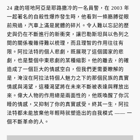
24 歲的塔地阿亞是耶路撒冷的一名員警，在 2003 年
一起著名的自殺性爆炸發生時，他看到一條胳膊從眼
前飛過，汽車上滿是屍體的碎片。令人難以忘記的歷
史與仍在不斷進行的新衝突，讓巴勒斯坦與以色列之
間的關係複雜得難以梳理，而且理智的作用往往有
限。阿拉法特的個人悲劇，既展現了這個國家的悲
劇，也是整個中東悲劇的某種縮影。他的離去，的確
造成了一個巨大的情感空白，但我們更需要瞭解的
是，淹沒在阿拉法特個人魅力之下的那個民族的真實
情感與渴望，這種渴望將在未來不斷被表達與釋放出
來。偉大人物的作用總是兩面性的，他既喚醒了你沉
睡的情感，又抑制了你的真實感受。終其一生，阿拉
法特都未能放棄他年輕時就塑造出的自我模式 —— 一
個不斷革命的人。