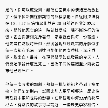
是的，你可以感受到，飄蕩在空氣中的情緒更為激動
了，但不像新聞媒體期待的那樣激動。自從阿拉法特
在 10 月 27 日病情惡化並在 28 日前往巴黎治療以
來，關於他死亡的這一時刻就變成一場不斷進行的演
習。謠言與猜測充斥著每一家電視台與每一份報紙。
他先是在吃飯時暈倒，然後發現飽經風霜的身體似乎
每一處都有毛病，到達巴黎後他再次昏迷、深度昏
迷、腦出血。最後，在現代醫學如此發達的今天，人
們開始爭論什麼是死亡，因為不同的媒體至少兩次宣
布他已經死亡。
他每一次咳嗽的加劇，都將一批新的記者帶到了拉馬
拉，他們匆匆到來，試圖比別人更早報導這一歷史性
時刻對中東和世界的影響。在那個地中海沿岸的狹窄
地區，有漫長的故事可以講述。一些歷史學家相信，