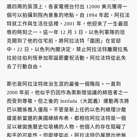
牆四周的房頂上，各家電視台付出 12000 美元獲得一
個可以拍攝到院內景象的地點。自 1994 年起，阿拉法
特就工作與生活在這裡，2001 年，他迎來了一生最屈
辱的時刻之一。這一年 12 月 3 日，以色列軍隊的坦
克開到了他的住宅前，將阿拉法特「圍困」在官邸
中，22 日，以色列內閣決定，禁止阿拉法特離開拉馬
拉前往伯利恆參加耶誕節慶祝活動。阿拉法特從此失
去了行動自由。
那也是阿拉法特政治生涯的最後一個階段。一直到
2000 年前，他似乎仍因作為奧斯陸協議的締造者之一
而受到尊敬。但之後的 Intifada（大起義）運動再次將
巴以關係推入僵局。不管是新上任的以色列總理沙龍
還是新當選的美國總統布希，都相信阿拉法特是一個
足以被拋進曆史垃圾桶的人物，他個人的存在阻礙了
和平的可能性。但即使如此，阿拉法特仍展現出他無