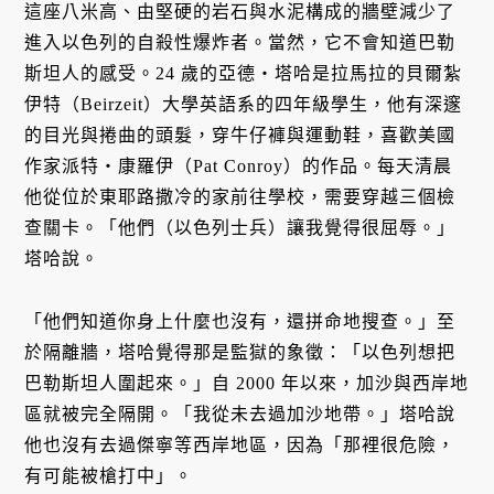
這座八米高、由堅硬的岩石與水泥構成的牆壁減少了
進入以色列的自殺性爆炸者。當然，它不會知道巴勒
斯坦人的感受。24 歲的亞德・塔哈是拉馬拉的貝爾紮
伊特（Beirzeit）大學英語系的四年級學生，他有深邃
的目光與捲曲的頭髮，穿牛仔褲與運動鞋，喜歡美國
作家派特・康羅伊（Pat Conroy）的作品。每天清晨
他從位於東耶路撒冷的家前往學校，需要穿越三個檢
查關卡。「他們（以色列士兵）讓我覺得很屈辱。」
塔哈說。
「他們知道你身上什麼也沒有，還拼命地搜查。」至
於隔離牆，塔哈覺得那是監獄的象徵：「以色列想把
巴勒斯坦人圍起來。」自 2000 年以來，加沙與西岸地
區就被完全隔開。「我從未去過加沙地帶。」塔哈說
他也沒有去過傑寧等西岸地區，因為「那裡很危險，
有可能被槍打中」。