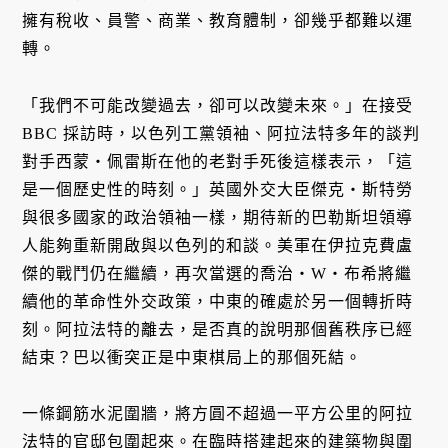
擁有稅收、員警、商業、教育體制，卻幾乎都難以運
轉。
「我們不可能改變過去，卻可以改變未來。」在接受
BBC 採訪時，以色列工黨領袖、阿拉法特多年的談判
對手西蒙・佩雷斯在他的老對手死後這樣表示，「這
是一個歷史性的時刻。」英國外交大臣傑克・斯特勞
與很多國家的政治領袖一樣，期待新的巴勒斯坦領導
人能夠重新開啟與以色列的和談。美軍在伊拉克費盧
傑的戰鬥仍在繼續，再次當選的喬治・W・布希將繼
續他的革命性外交政策，中東的確處於另一個轉折時
刻。阿拉法特的離去，是否真的說明那個舊秩序已經
結束？巴以衝突正是中東棋局上的那個死結。
一條鋼筋水泥圍牆，將方圓不超過一平方公里的阿拉
法特的官邸包圍起來。在臨時搭建起來的建築物與圍