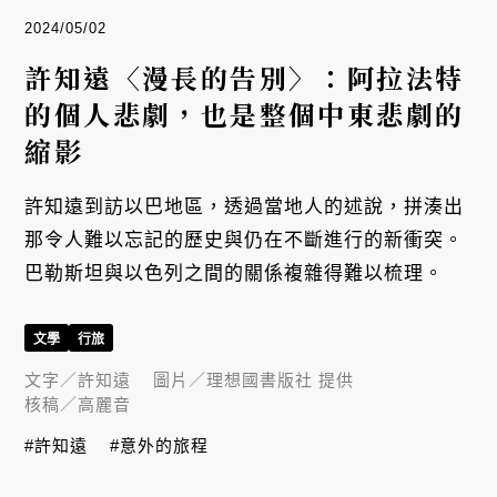
2024/05/02
許知遠〈漫長的告別〉：阿拉法特
的個人悲劇，也是整個中東悲劇的
縮影
許知遠到訪以巴地區，透過當地人的述說，拼湊出
那令人難以忘記的歷史與仍在不斷進行的新衝突。
巴勒斯坦與以色列之間的關係複雜得難以梳理。
文學
行旅
文字／
許知遠
圖片／
理想國書版社 提供
核稿／
高麗音
#許知遠
#意外的旅程