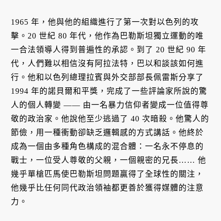
1965 年，他與他的組織進行了第一次對以色列的攻
擊。20 世紀 80 年代，他作為巴勒斯坦獨立運動的唯
一合法領導人得到普遍性的承認。到了 20 世紀 90 年
代，人們難以相信沒有阿拉法特，巴以和談該如何進
行。他和以色列總理拉賓與外交部部長佩雷斯分享了
1994 年的諾貝爾和平獎，完成了一些評論家所說的驚
人的個人轉變 —— 由一名暴力信仰者變成一位值得尊
敬的政治家。他說他至少逃過了 40 次暗殺。他驚人的
節儉，用一種衝動卻缺乏邏輯感的方式講話。他終於
成為一個由多種角色構成的混合體：一名永不停息的
戰士，一位受人尊敬的父親，一個親密的兄長…… 他
幾乎單槍匹馬使巴勒斯坦問題贏得了全球性的關注，
他幾乎比任何同代政治領袖都更善於獲得媒體的注意
力。