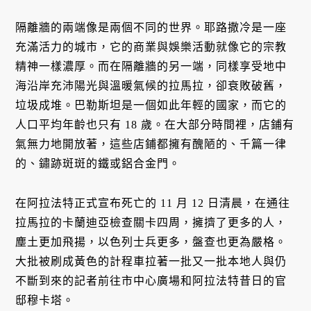
隔離牆的兩端像是兩個不同的世界。耶路撒冷是一座
充滿活力的城市，它的商業與娛樂活動就像它的宗教
精神一樣濃厚。而在隔離牆的另一端，同樣享受地中
海沿岸充沛陽光與溫暖氣候的拉馬拉，卻衰敗破舊，
垃圾成堆。巴勒斯坦是一個如此年輕的國家，而它的
人口平均年齡也只有 18 歲。在大部分時間裡，店鋪有
氣無力地開放著，這些店鋪都擁有醜陋的、千篇一律
的、鏽跡斑斑的鐵或鋁合金門。
在阿拉法特正式宣布死亡的 11 月 12 日清晨，在通往
拉馬拉的卡蘭迪亞檢查關卡四周，擁擠了更多的人，
塵土更加飛揚，以色列士兵更多，盤查也更為嚴格。
大批被刷成黃色的計程車拉著一批又一批本地人與仍
不斷到來的記者前往市中心廣場和阿拉法特昔日的官
邸穆卡塔。