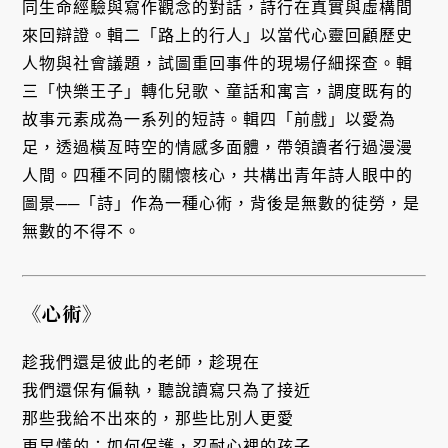
同生命經驗與寫作觀念的對話，詩行在真實與虛構間
來回辯證。輯二「路上的行人」以當代心靈回顧歷史
人物與社會議題，試圖重回事件的現場仔細探查。輯
三「快樂王子」轉化兒歌、童話和寓言，調度既有的
故事元素成為一系列的短詩。輯四「前戲」以愛為
足，透過橫亙時空的情感多面體，帶領讀者行過漫漫
人間。四種不同的關懷核心，共構出青年詩人眼中的
圖景──「詩」作為一種心術，背後是無數的徒勞，是
無數的不得不。
《心術》
趁我們還是彼此的老師，趁現在
我們還保有偏執，聽說讀寫只為了接近
那些我給不出來的，那些比別人更愛
更早懂的：如何保護，忍耐心裡的孩子