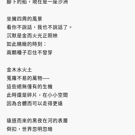
腳下的船，現在是一座沙洲
坐擁四周的風景
看你不說話，我也不說話了。
沉默是金而火光正照映
如此精緻的時刻：
兩顆種子忍住不發芽
金木水火土
蒐羅不易的萬物──
這些絕無僅有的生機
此時還是碎片，在小小空間
因為合體而可以走得更遠
遠道而來的黑夜在河的表層
倒扣，世界忽明忽暗