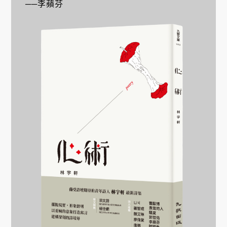
──李蘋芬