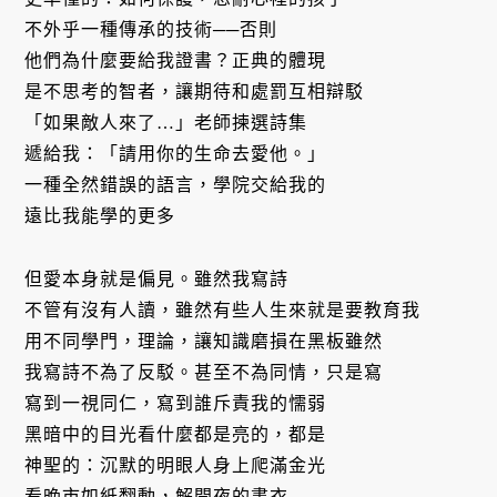
不外乎一種傳承的技術──否則
他們為什麼要給我證書？正典的體現
是不思考的智者，讓期待和處罰互相辯駁
「如果敵人來了…」老師揀選詩集
遞給我：「請用你的生命去愛他。」
一種全然錯誤的語言，學院交給我的
遠比我能學的更多
但愛本身就是偏見。雖然我寫詩
不管有沒有人讀，雖然有些人生來就是要教育我
用不同學門，理論，讓知識磨損在黑板雖然
我寫詩不為了反駁。甚至不為同情，只是寫
寫到一視同仁，寫到誰斥責我的懦弱
黑暗中的目光看什麼都是亮的，都是
神聖的：沉默的明眼人身上爬滿金光
看晚市如紙翻動，解開夜的書衣