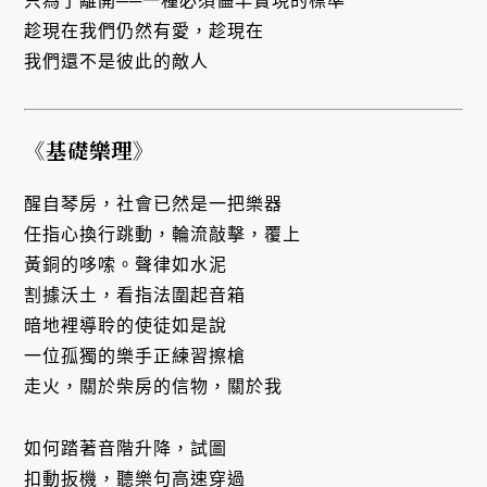
只為了離開──一種必須儘早實現的標準
趁現在我們仍然有愛，趁現在
我們還不是彼此的敵人
《基礎樂理》
醒自琴房，社會已然是一把樂器
任指心換行跳動，輪流敲擊，覆上
黃銅的哆嗦。聲律如水泥
割據沃土，看指法圍起音箱
暗地裡導聆的使徒如是說
一位孤獨的樂手正練習擦槍
走火，關於柴房的信物，關於我
如何踏著音階升降，試圖
扣動扳機，聽樂句高速穿過