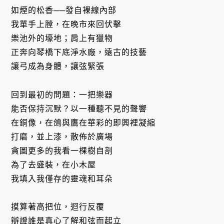
如煙的松香──發自裸線內部
我單手上膛，在晚市來回伏擊
樂池外的壕地；肩上有獵物
正奔向琴橋下底淨水廠，遠古的技藝
讓弓成為身體，讓弦緊張
回到最初的問題：一把樂器
能否保持沉默？以一種聽不見的聲響
在銅像，在鴿與鷹在華彩的即興裡凝縮
打磨，並上漆，散佈於廣場
貪圖更多的我看一棵樹自剖
為了去盛裝，在小木屋
我填入我僅存的靈魂和耳朵
摸算著高把位，迴行反覆
辯證誰是真心了解和弦而起立