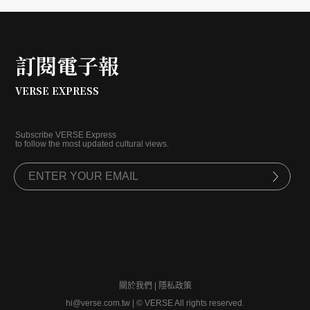
訂閱電子報
VERSE EXPRESS
Subscribe VERSE Express
to follow the most updated cultural views.
關於我們
|
隱私政策
hi@verse.com.tw
|
© VERSE All rights reserved.