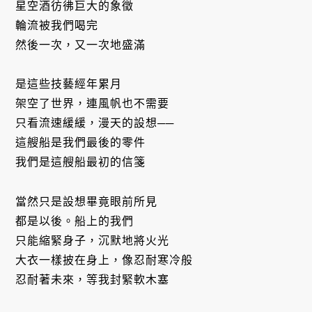
星空酒彷彿巨大的象徵
輪流被我們喝完
然後一次，又一次地盛滿
是這些技藝經年累月
架空了世界，連風帆也不需要
只看流速緩緩，漫天的設想──
這艘船是我們最後的零件
我們是這艘船最初的信箋
當然只是設想畢竟眼前所見
都是以後。船上的我們
只能縮緊身子，沉默地將火光
大衣一樣披在身上，像忍耐寒冷般
忍耐著未來，等我封緊軟木塞