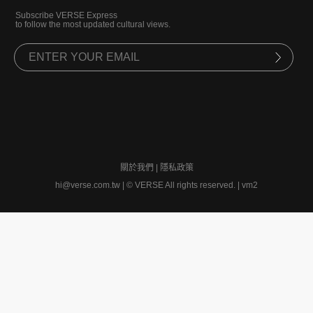
Subscribe VERSE Express
to follow the most updated cultural views.
關於我們
|
隱私政策
hi@verse.com.tw
|
© VERSE All rights reserved. | vm2