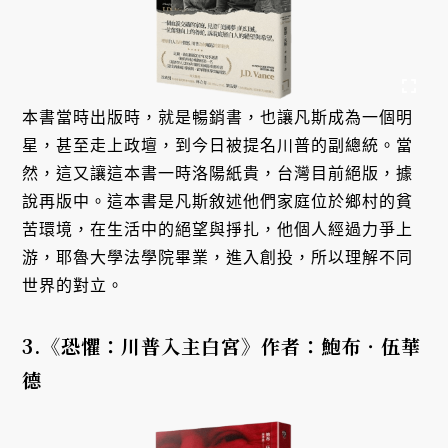
本書當時出版時，就是暢銷書，也讓凡斯成為一個明
星，甚至走上政壇，到今日被提名川普的副總統。當
然，這又讓這本書一時洛陽紙貴，台灣目前絕版，據
說再版中。這本書是凡斯敘述他們家庭位於鄉村的貧
苦環境，在生活中的絕望與掙扎，他個人經過力爭上
游，耶魯大學法學院畢業，進入創投，所以理解不同
世界的對立。
3.《恐懼：川普入主白宮》作者：鮑布‧伍華
德