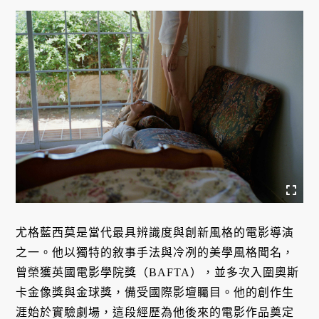
尤格藍西莫是當代最具辨識度與創新風格的電影導演
之一。他以獨特的敘事手法與冷冽的美學風格聞名，
曾榮獲英國電影學院獎（BAFTA），並多次入圍奧斯
卡金像獎與金球獎，備受國際影壇矚目。他的創作生
涯始於實驗劇場，這段經歷為他後來的電影作品奠定