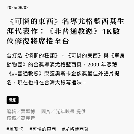
2025/06/02
《可憐的東西》名導尤格藍西莫生
涯代表作：《非普通教慾》4K數
位修復將席捲全台
曾打造《憐憫的種類》、《可憐的東西》與《單身
動物園》的金獎導演尤格藍西莫，2009 年憑藉
《非普通教慾》榮獲奧斯卡金像獎最佳外語片提
名，現在也將在台灣大銀幕播映。
電影
編輯／
葉聖博
圖片／
光年映畫 提供
核稿／
高麗音
#奧斯卡
#可憐的東西
#尤格藍西莫