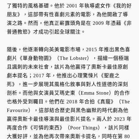
了獨特的風格基礎。他於 2001 年執導處女作《我的好
朋友》，這部帶有性喜劇元素的電影，為他開啟了導
演之路。然而，他真正嶄露頭角是在 2009 年憑藉《非
普通教慾》才成功引起全球關注。
隨後，他逐漸轉向英美電影市場，2015 年推出黑色喜
劇片《單身動物園》（The Lobster），描繪一個極端
且諷刺的未來社會，該片為他贏得了奧斯卡最佳原創
劇本提名；2017 年，他推出心理驚悚片《聖鹿之
死》，進一步展現其風格化敘事與對人性道德的深刻
剖析。而他與女演員艾瑪史東（Emma Stone）的合作
也格外受到矚目。他們在 2018 年合拍《真寵》（The
Favourite），這部結合歷史與黑色幽默的時代劇為他
贏得奧斯卡最佳導演與最佳影片提名。兩人於 2023 年
再度合作《可憐的東西》（Poor Things），該片同樣
大獲好評，並為他再次帶來奧斯卡提名，同時在第 80