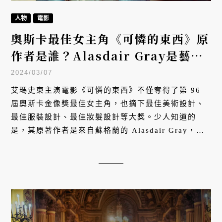
人物
電影
奧斯卡最佳女主角《可憐的東西》原
作者是誰？Alasdair Gray是藝術
家，更是支持蘇格蘭獨立的左翼夢想
2024/03/07
家
艾瑪史東主演電影《可憐的東西》不僅奪得了第 96
屆奧斯卡金像獎最佳女主角，也摘下最佳美術設計、
最佳服裝設計、最佳妝髮設計等大獎。少人知道的
是，其原著作者是來自蘇格蘭的 Alasdair Gray，他
是蘇格蘭當代最重要的作家、插畫家，也是畢生支持
蘇格蘭獨立的左派夢想家。