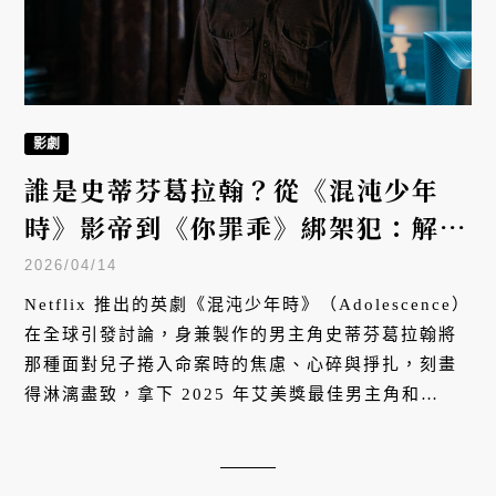
影劇
誰是史蒂芬葛拉翰？從《混沌少年
時》影帝到《你罪乖》綁架犯：解構
英國演技巨匠與 5 部必看神劇
2026/04/14
Netflix 推出的英劇《混沌少年時》（Adolescence）
在全球引發討論，身兼製作的男主角史蒂芬葛拉翰將
那種面對兒子捲入命案時的焦慮、心碎與掙扎，刻畫
得淋漓盡致，拿下 2025 年艾美獎最佳男主角和
2026 年第金球獎「最佳迷你影集及電視電影男主角」
大獎。在當代影視產業中，有一種演員或許從不是海
報中最亮眼的人，但卻主宰整部戲的真實感。英國演