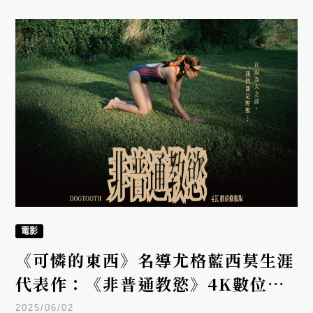
員史蒂芬葛拉翰（Stephen Graham），就是這種
人。
電影
《可憐的東西》名導尤格藍西莫生涯
代表作：《非普通教慾》4K數位修
復將席捲全台
2025/06/02