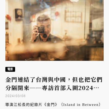
電影
金門連結了台灣與中國，但也把它們
分隔開來──專訪首部入圍2024奧
斯卡紀錄短片《金門》導演江松長
2024/03/08
導演江松長的紀錄片《金門》（Island in Between）