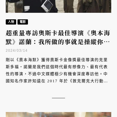
人物
電影
超重量專訪奧斯卡最佳導演《奧本海
默》諾蘭：我所做的事就是操縱你對
時間的感受
2024/03/14
剛以《奧本海默》獲得奧斯卡金像獎最佳導演的克里
斯多福・諾蘭是我們這個時代最有想像力、最有代表
性的導演，不過中文媒體極少有機會深度專訪他。中
國知名作家許知遠在 2017 年於《敦克爾克大行動》
上映後對諾蘭做了難得的專訪，談他對歷史的看法與
對電影的哲學，非常具有啟發性。VERSE 獨家獲得授
權。