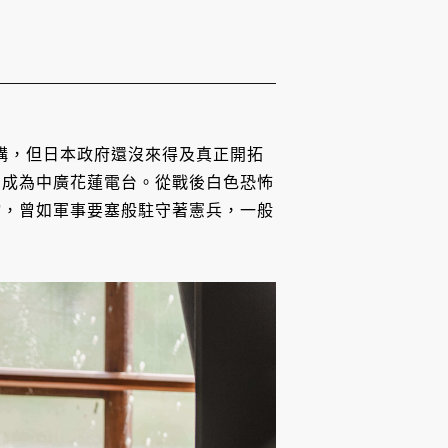
機構，但日本政府還沒來得及真正開拓
，成為中廣花蓮電台。從戰後白色恐怖
物，曾如軍事要塞般駐守著憲兵，一般