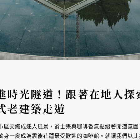
進時光隧道！跟著在地人探
式老建築走遊
區交織成迷人風景，爵士樂與咖啡香氣點綴著閒適氛圍。
搖身一變成為震後花蓮最受歡迎的咖啡館。就讓我們以此