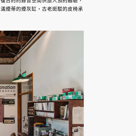
業復古的的錄音空間供旅人預約體驗，
塞滿煙蒂的煙灰缸，古老斑駁的皮椅承