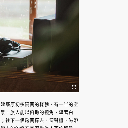
留建築原初多隔間的樣貌，有一半的空
聲景，旅人能以俯瞰的視角，望著白
活；往下一個房間探去，留聲機、磁帶