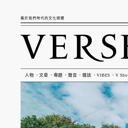
屬於我們時代的文化媒體
人物
文章
專題
聲音
雜誌
VIBES
V Sho