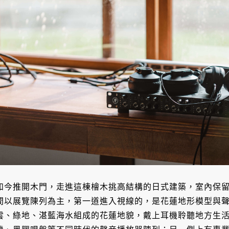
如今推開木門，走進這棟檜木挑高結構的日式建築，室內保
間以展覽陳列為主，第一道進入視線的，是花蓮地形模型與
雲、綠地、湛藍海水組成的花蓮地貌，戴上耳機聆聽地方生