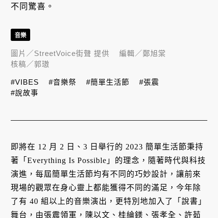
不同驚喜。
音樂
圖片／
StreetVoice街聲 提供
編輯／
鄭旭棠
核稿／
郭璈
#VIBES
#音樂祭
#簡單生活節
#張震
#說故事
即將在 12 月 2 日、3 日舉行的 2023 簡單生活節秉持
著「Everything Is Possible」的理念，隨著時代與科技
演進，每屆簡單生活節均有不同的巧妙設計，讓前來
現場的觀眾在身心靈上都能獲得不同的滿足，今年除
了有 40 組以上的音樂演出，更特別地加入了「說書」
舞台，由張震領軍，陳以文、桂綸鎂、張孝全、許茹