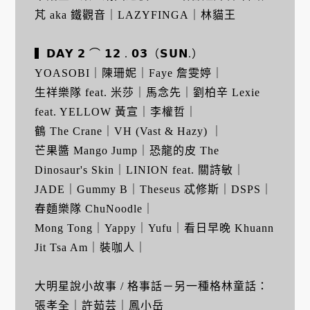
芃 aka 鐵觀音｜LAZYFINGA｜林貓王󠀠󠀠󠀠󠀠󠀠󠀠
▍𝗗𝗔𝗬 𝟮 ⌒ 𝟭𝟮 . 𝟬𝟯（𝗦𝗨𝗡.）
YOASOBI｜陳珊妮｜Faye 詹雯婷｜
生祥樂隊 feat. 米莎｜馬念先｜劉柏辛 Lexie
feat. YELLOW 黃宣｜李權哲｜
鶴 The Crane｜VH (Vast & Hazy) ｜
芒果醬 Mango Jump｜恐龍的皮 The
Dinosaur's Skin｜LINION feat. 關詩敏｜
JADE｜Gummy B｜Theseus 忒修斯｜DSPS｜
春麵樂隊 ChuNoodle｜
Mong Tong｜Yappy｜Yufu｜看日早晚 Khuann
Jit Tsa Am｜裝咖人｜󠀠󠀠󠀠
大明星說小故事 / 格事話－另一種格林童話：
張孝全｜許茹芸｜鳳小岳