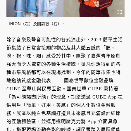
LINION（左）及關詩敏（右）。
除了音樂及聲音可能性的各式演出外，2023 簡單生活
節集結了日常會接觸的物品及其人體五感的「聽、
嗅、視、味、觸」感受於其中，匯聚了臺灣青年原創
強大而令人驚奇的各種生活樣貌。舉凡你想得到的各
種市集風格都可以在現場找到，今年的簡單市集也特
地邀請質感金融代表 —— 國泰世華數位金融品牌
CUBE 至華山與民眾互動。國泰世華 CUBE 秉持著
「為可能竭盡所能」的理念，期望透過 CUBE App 提
供用戶「簡單、好用、美感」的個人化數位金融服
務。展區以純白色基調打造具未來感且充滿設計細節
的互動體驗區，並運用透明壓克力將 App 介面具象
化，搭配現場流動光影的映襯，讓民眾踏入展區便能