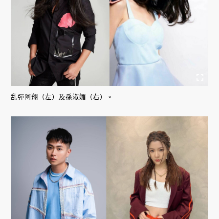
乱彈阿翔（左）及孫淑媚（右）。