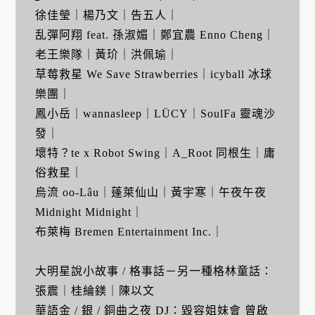
徐佳瑩｜楊乃文｜告五人｜
乱彈阿翔 feat. 孫淑媚｜鄭宜農 Enno Cheng｜
老王樂隊｜黃玠｜洪佩瑜｜
草莓救星 We Save Strawberries｜icyball 冰球
樂團｜
鳳小岳｜wannasleep｜LÜCY｜SoulFa 靈魂沙
發｜
壞特？te x Robot Swing｜A_Root 同根生｜庸
俗救星｜
烏流 oo-Lâu｜蓬萊仙山｜黃宇寒｜午夜午夜
Midnight Midnight｜
布萊梅 Bremen Entertainment Inc.｜
大明星說小故事 / 格事話－另一種格林童話：
張震｜桂綸鎂｜陳以文
華語金 / 銀 / 銅曲之夜 DJ：毀容姐妹會 曾啟