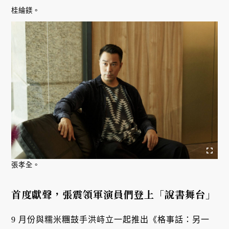
桂綸鎂。
張孝全。
首度獻聲，張震領軍演員們登上「說書舞台」
9 月份與糯米糰鼓手洪峙立一起推出《格事話：另一