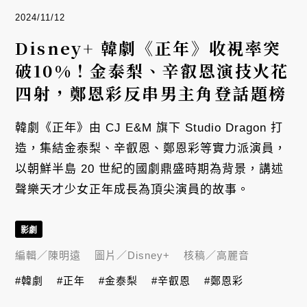
2024/11/12
Disney+ 韓劇《正年》收視率突
破10%！金泰梨、辛叡恩演技火花
四射，鄭恩彩反串男主角登話題榜
韓劇《正年》由 CJ E&M 旗下 Studio Dragon 打
造，集結金泰梨、辛叡恩、鄭恩彩等實力派演員，
以朝鮮半島 20 世紀的國劇鼎盛時期為背景，講述
聲樂天才少女正年成長為頂尖演員的故事。
影劇
編輯／
陳明遠
圖片／
Disney+
核稿／
高麗音
#韓劇
#正年
#金泰梨
#辛叡恩
#鄭恩彩