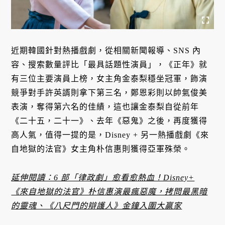
近期韓國針對熱播戲劇，從相關新聞報導、SNS 內
容、搜索數量評比「最具話題性演員」，《正年》就
有三位主要演員上榜，女主角金泰梨穩坐冠軍，飾演
競爭對手許英諝則拿下第三名，鄭恩彩則以帥氣俊美
表演，奪得第六名的佳績，這也讓金泰梨自從前年
《二十五，二十一》、去年《惡鬼》之後，再度獲得
高人氣，值得一提的是，Disney + 另一熱播戲劇《來
自地獄的法官》女主角朴信惠則獲得亞軍殊榮。
延伸閱讀：6 部「律政劇」愈看愈熱血！Disney+
《來自地獄的法官》朴信惠演最瘋惡魔，拷問最黑暗
的靈魂、《八尺門的辯護人》金鐘入圍大贏家