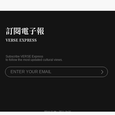
訂閱電子報
VERSE EXPRESS
Subscribe VERSE Express
to follow the most updated cultural views.
關於我們
|
隱私政策