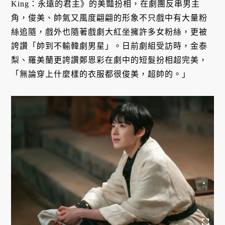
King：永遠的君主》的美豔扮相，在劇團反串男主
角，俊美、帥氣又風度翩翩的形象不只戲中有大量粉
絲追隨，戲外也隨著戲劇大紅坐擁許多女粉絲，更被
誇讚「帥到不輸韓劇男星」。日前劇組受訪時，金泰
梨、羅美蘭更誇讚鄭恩彩在劇中的短髮扮相超完美，
「無論穿上什麼樣的衣服都很俊美，超帥的。」