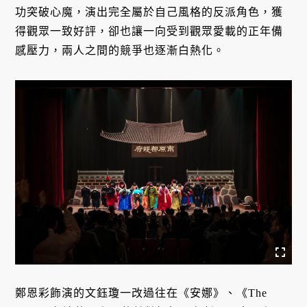
功突破心魔，演出完全屬於自己風格的反派角色，獲
得觀眾一致好評，卻也讓一向受到觀眾愛載的正年備
感壓力，兩人之間的競爭也逐漸白熱化。
鄭恩彩飾演的文鈺瓊一改過往在《安娜》、《The