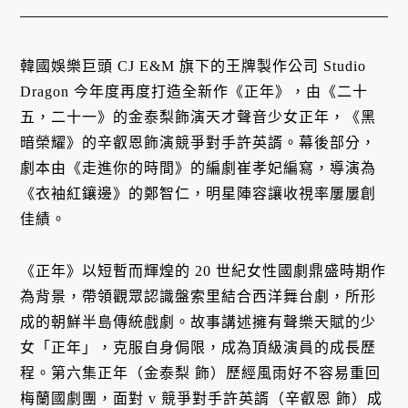
韓國娛樂巨頭 CJ E&M 旗下的王牌製作公司 Studio
Dragon 今年度再度打造全新作《正年》，由《二十
五，二十一》的金泰梨飾演天才聲音少女正年，《黑
暗榮耀》的辛叡恩飾演競爭對手許英諝。幕後部分，
劇本由《走進你的時間》的編劇崔孝妃編寫，導演為
《衣袖紅鑲邊》的鄭智仁，明星陣容讓收視率屢屢創
佳績。
《正年》以短暫而輝煌的 20 世紀女性國劇鼎盛時期作
為背景，帶領觀眾認識盤索里結合西洋舞台劇，所形
成的朝鮮半島傳統戲劇。故事講述擁有聲樂天賦的少
女「正年」，克服自身侷限，成為頂級演員的成長歷
程。第六集正年（金泰梨 飾）歷經風雨好不容易重回
梅蘭國劇團，面對 v 競爭對手許英諝（辛叡恩 飾）成