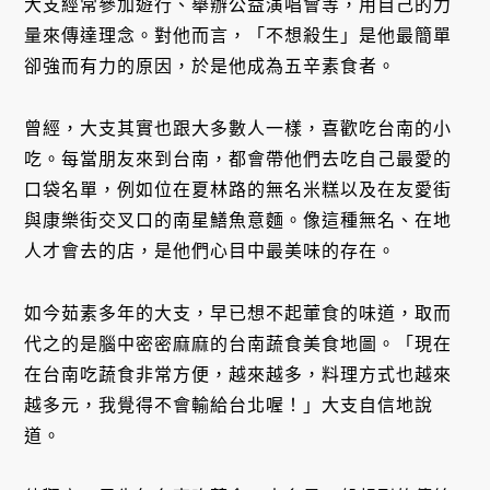
大支經常參加遊行、舉辦公益演唱會等，用自己的力
量來傳達理念。對他而言，「不想殺生」是他最簡單
卻強而有力的原因，於是他成為五辛素食者。
曾經，大支其實也跟大多數人一樣，喜歡吃台南的小
吃。每當朋友來到台南，都會帶他們去吃自己最愛的
口袋名單，例如位在夏林路的無名米糕以及在友愛街
與康樂街交叉口的南星鱔魚意麵。像這種無名、在地
人才會去的店，是他們心目中最美味的存在。
如今茹素多年的大支，早已想不起葷食的味道，取而
代之的是腦中密密麻麻的台南蔬食美食地圖。「現在
在台南吃蔬食非常方便，越來越多，料理方式也越來
越多元，我覺得不會輸給台北喔！」大支自信地說
道。