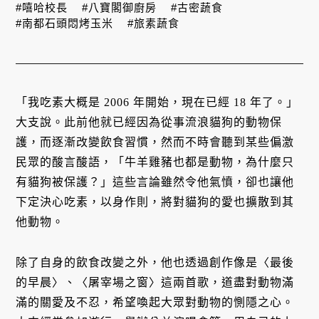
#嘻哈校長
#八寶閣御廚房
#古密蔬食
#南都石頭悶烤玉米
#旅素蔬食
「我吃素大概是 2006 年開始，現在已經 18 年了。」
大支說。此前他就已經因為從事流浪貓狗的動物保
護，而逐漸改變飲食習慣，然而不時會聽到某些偏激
民眾的酸言酸語，「牛羊雞豬也都是動物，為什麼只
有貓狗被保護？」這些言論雖然令他氣憤，卻也讓他
下定決心吃素，以身作則，將對貓狗的愛也擴散到其
他動物。
除了自身的飲食改變之外，他也透過創作像是〈最後
的早晨〉、〈屠宰場之窗〉這兩首歌，道盡對動物滿
滿的關愛及不忍，希望喚起大眾對動物的惻隱之心。