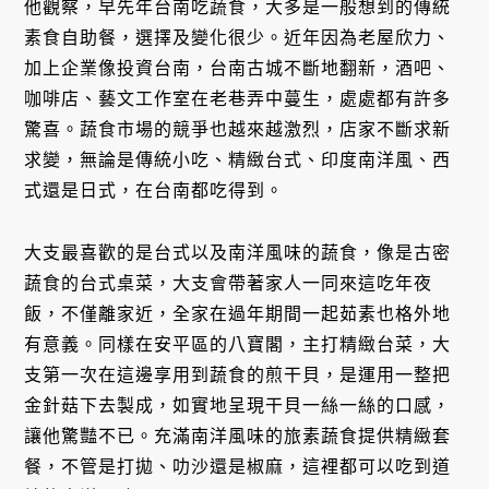
他觀察，早先年台南吃蔬食，大多是一般想到的傳統
素食自助餐，選擇及變化很少。近年因為老屋欣力、
加上企業像投資台南，台南古城不斷地翻新，酒吧、
咖啡店、藝文工作室在老巷弄中蔓生，處處都有許多
驚喜。蔬食市場的競爭也越來越激烈，店家不斷求新
求變，無論是傳統小吃、精緻台式、印度南洋風、西
式還是日式，在台南都吃得到。
大支最喜歡的是台式以及南洋風味的蔬食，像是古密
蔬食的台式桌菜，大支會帶著家人一同來這吃年夜
飯，不僅離家近，全家在過年期間一起茹素也格外地
有意義。同樣在安平區的八寶閣，主打精緻台菜，大
支第一次在這邊享用到蔬食的煎干貝，是運用一整把
金針菇下去製成，如實地呈現干貝一絲一絲的口感，
讓他驚豔不已。充滿南洋風味的旅素蔬食提供精緻套
餐，不管是打拋、叻沙還是椒麻，這裡都可以吃到道