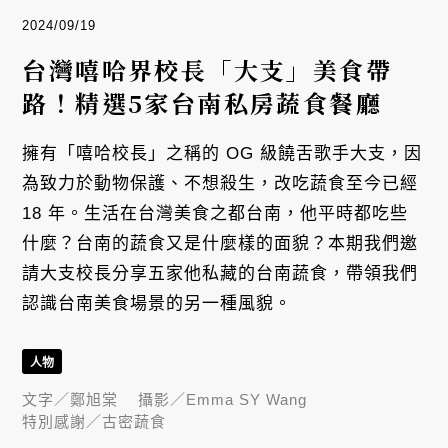
2024/09/19
台灣嘻哈界校長「大支」美食帶
路！精選5家台南私房蔬食餐廳
擁有「嘻哈校長」之稱的 OG 級饒舌歌手大支，因
為致力於動物保護、不想殺生，改吃蔬食至今已經
18 年。生活在台灣美食之都台南，他平時都吃些
什麼？台南的蔬食又是什麼樣的面貌？本期我們邀
請大支校長分享五家他私藏的台南蔬食，帶領我們
認識台南美食場景的另一種風貌。
人物
文字／
鄭旭棠
攝影／
Emma SY Wang
特別感謝／
古密蔬食