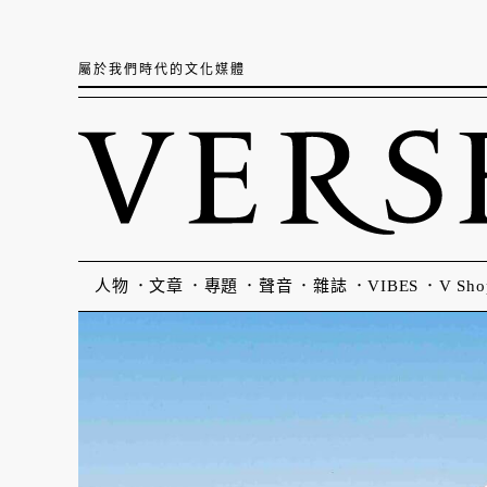
屬於我們時代的文化媒體
人物
文章
專題
聲音
雜誌
VIBES
V Sho