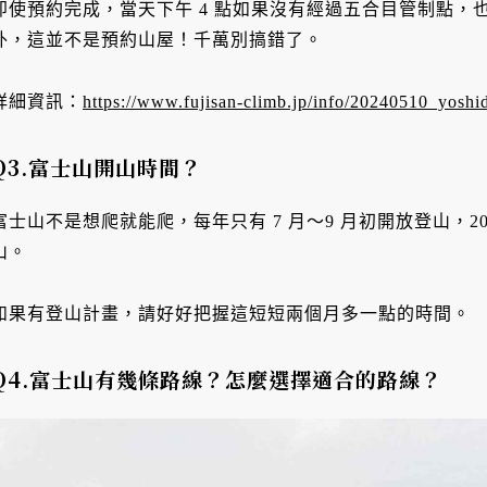
即使預約完成，當天下午 4 點如果沒有經過五合目管制點，
外，這並不是預約山屋！千萬別搞錯了。
詳細資訊：
https://www.fujisan-climb.jp/info/20240510_yoshid
Q3.富士山開山時間？
富士山不是想爬就能爬，每年只有 7 月～9 月初開放登山，2024 
山。
如果有登山計畫，請好好把握這短短兩個月多一點的時間。
Q4.富士山有幾條路線？怎麼選擇適合的路線？