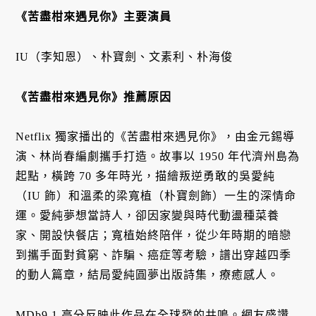
《苦盡柑來遇見你》主要演員
IU（李知恩）、朴寶劍、文素利、朴海俊
《苦盡柑來遇見你》推薦原因
Netflix 獨家播出的《苦盡柑來遇見你》，由金元錫導
演、林尚春編劇攜手打造。故事以 1950 年代濟州島為
起點，橫跨 70 多年時光，描繪叛逆勇敢的吳愛純
（IU 飾）和溫柔的梁寬植（朴寶劍飾）一生的深情命
運。愛純夢想當詩人，卻因家變與時代動盪種菜養
家、開設快餐店；寬植始終陪伴，從少年時期的暗戀
到攜手面對貧窮、詐騙、癌症等考驗，譜出穿越四季
的動人篇章，結局愛純圓夢出版詩集，療癒感人。
MDb9.1 高分反映此作品在全球發的共鳴。網友盛讚