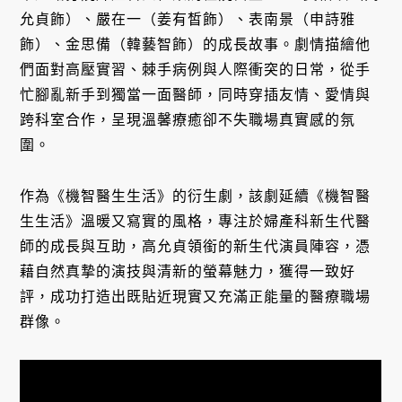
允貞飾）、嚴在一（姜有皙飾）、表南景（申詩雅
飾）、金思備（韓藝智飾）的成長故事。劇情描繪他
們面對高壓實習、棘手病例與人際衝突的日常，從手
忙腳亂新手到獨當一面醫師，同時穿插友情、愛情與
跨科室合作，呈現溫馨療癒卻不失職場真實感的氛
圍。
作為《機智醫生生活》的衍生劇，該劇延續《機智醫
生生活》溫暖又寫實的風格，專注於婦產科新生代醫
師的成長與互助，高允貞領銜的新生代演員陣容，憑
藉自然真摯的演技與清新的螢幕魅力，獲得一致好
評，成功打造出既貼近現實又充滿正能量的醫療職場
群像。