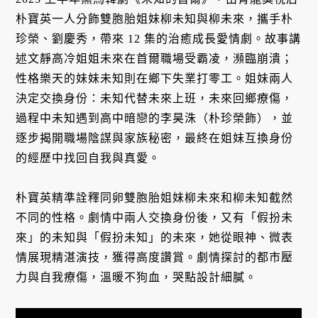
朴寶英一人分飾雙胞胎姐妹柳未知與柳未來，攜手朴
珍榮、劉慶秀，帶來 12 集的治癒成長愛情劇。故事講
述文靜高冷姐姐未來在首爾職場受霸凌，瀕臨崩潰；
性格樂天的妹妹未知則在鄉下失業打零工。姐妹兩人
決定交換身份：未知代替未來上班，未來回鄉療傷，
過程中未知遇到高中暗戀的李昊洙（朴珍榮飾），並
逐步揭開職場陰謀與家族秘密，最終在姐妹互換身份
的經歷中找回自我與真愛。
朴寶英精準詮釋同卵雙胞胎姐妹柳未來和柳未知截然
不同的性格。劇情中兩人交換身份後，又有「假扮未
來」的未知與「假扮未知」的未來，她從眼神、微表
情展現精湛演技，獲得高度讚賞。劇情探討的都市壓
力與自我療傷，溫暖不狗血，哭點設計細膩。