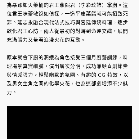
為暴躁如火藥桶的君王燕熙君（李彩玟飾）掌廚。這
位君王味蕾敏銳如偵探，一道平庸菜餚就可能招致死
罪。延志永融合現代法式技巧與宮廷傳統料理，逐步
軟化君王心防，兩人從最初的對峙到命運交織，展開
充滿張力又帶著浪漫火花的互動。
原本就會下廚的潤娥為角色接受三個月廚藝訓練，料
理場景真實細膩，演出層次分明，成功兼顧喜劇節奏
與情感張力。輕鬆幽默的氛圍、有趣的 CG 特效，以
及男女主角之間的化學火花，也為這部劇增添不少魅
力。