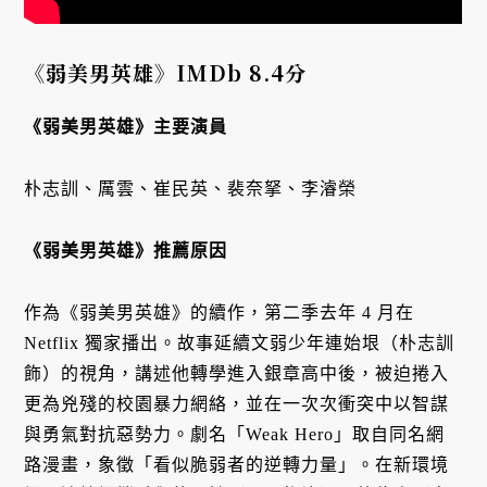
《弱美男英雄》IMDb 8.4分
《弱美男英雄》主要演員
朴志訓、厲雲、崔民英、裴奈拏、李濬榮
《弱美男英雄》推薦原因
作為《弱美男英雄》的續作，第二季去年 4 月在
Netflix 獨家播出。故事延續文弱少年連始垠（朴志訓
飾）的視角，講述他轉學進入銀章高中後，被迫捲入
更為兇殘的校園暴力網絡，並在一次次衝突中以智謀
與勇氣對抗惡勢力。劇名「Weak Hero」取自同名網
路漫畫，象徵「看似脆弱者的逆轉力量」。在新環境