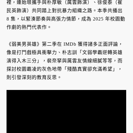
裡，連始垠攜手與朴厚敏（厲雲飾演）、徐俊泰（崔
民英飾演）共同踏上對抗暴力組織之路。本季共播出
8 集，以緊湊節奏與高張力情節，成為 2025 年校園動
作劇的熱門代表作。
《弱美男英雄》第二季在 IMDb 獲得諸多正面評論，
像是打鬥戲極具衝擊力、朴志訓「文弱學霸逆轉英雄
演得入木三分」，裴奈拏與厲雲友情線細膩等等，而
探討校園霸凌的灰色地帶「殘酷真實卻充滿希望」，
則引發深刻的教育反思。