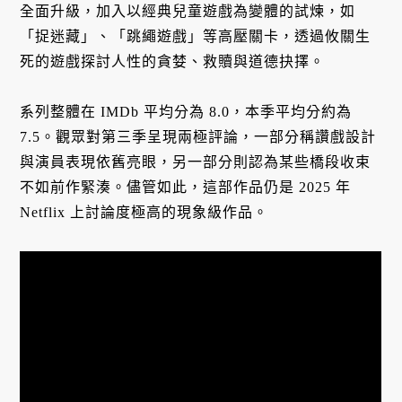
全面升級，加入以經典兒童遊戲為變體的試煉，如
「捉迷藏」、「跳繩遊戲」等高壓關卡，透過攸關生
死的遊戲探討人性的貪婪、救贖與道德抉擇。
系列整體在 IMDb 平均分為 8.0，本季平均分約為
7.5。觀眾對第三季呈現兩極評論，一部分稱讚戲設計
與演員表現依舊亮眼，另一部分則認為某些橋段收束
不如前作緊湊。儘管如此，這部作品仍是 2025 年
Netflix 上討論度極高的現象級作品。