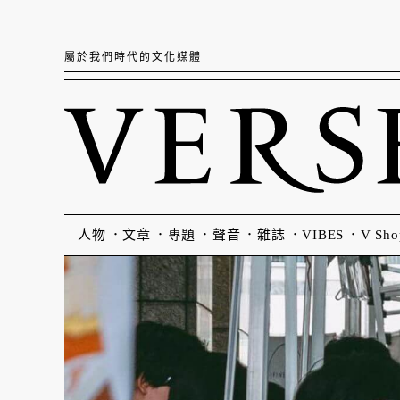
屬於我們時代的文化媒體
人物
文章
專題
聲音
雜誌
VIBES
V Sho