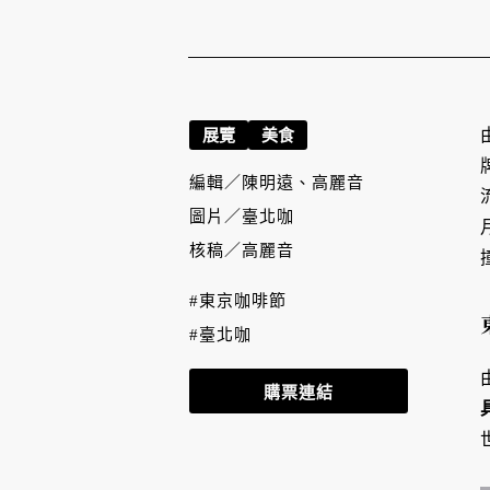
展覽
美食
編輯／
陳明遠、高麗音
圖片／
臺北咖
核稿／
高麗音
#東京咖啡節
#臺北咖
購票連結