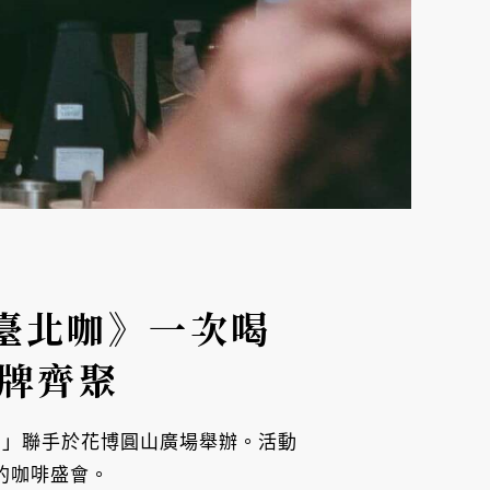
臺北咖》一次喝
品牌齊聚
北咖」聯手於花博圓山廣場舉辦。活動
的咖啡盛會。