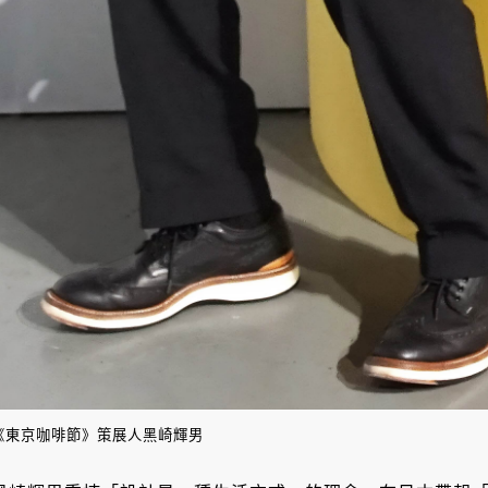
《東京咖啡節》策展人黑崎輝男