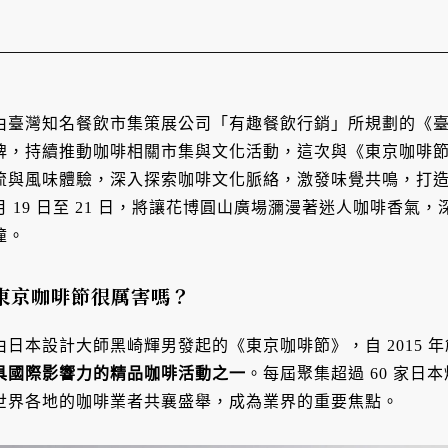
由臺灣知名餐飲市集策展公司「有趣餐飲行銷」所規劃的《
牌，持續推動咖啡相關市集與文化活動，這次與《東京咖啡
流與風味體驗，深入探索咖啡文化脈絡，激發味覺共鳴，打造
月 19 日至 21 日，將讓花博圓山廣場瀰漫著迷人咖啡香
撞。
東京咖啡節很厲害嗎？
由日本設計大師黑崎輝男發起的《東京咖啡節》，自 2015 
具國際影響力的精品咖啡活動之一
。每屆聚集超過 60 家
世界各地的咖啡業者共襄盛舉，成為業界的重要焦點。