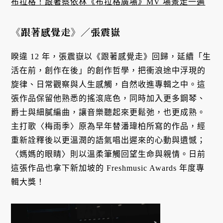
布拉格！跟著蔡依林《布拉格廣場》MV 場景走一遍
《跟著感覺走》
／
張震嶽
睽違 12 年，張震嶽以《跟著感覺走》回歸，延續「生
活在前，創作在後」的創作哲學，把衝浪途中浮現的
旋律、日常觀察與人生感觸，自然收進專輯之中。這
張作品保留他熟悉的搖滾底色，同時加入更多鋼琴、
爵士與細膩編曲，讓音樂聽起來更鬆弛，也更成熟。
主打歌〈梅雨季〉原為早年替潘瑋柏所寫的作品，經
重新詮釋後以更溫潤的語氣唱出遲來的心動與遺憾；
〈媽媽的眼睛〉則以溫柔筆觸回望生命與親情。日前
這張作品也拿下新加坡的 Freshmusic Awards 年度專
輯大獎！