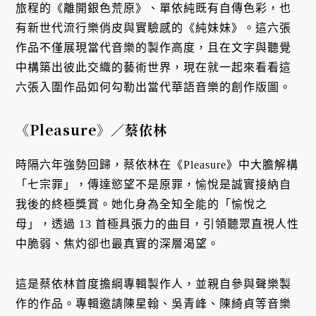
旅程的《離開銀色荒原》、單依純既有自傳色彩，也
有新世代流行樂俏皮與實驗感的《純妹妹》。這六張
作品不僅展現當代音樂的製作高度，且在文字與聽覺
中構築出彼此交織的藝術世界，現在就一起來看看這
六張入圍作品如何勾勒出當代華語音樂的創作版圖。
《Pleasure》
／
蔡依林
時隔六年強勢回歸，蔡依林在《Pleasure》中大膽解構
「七宗罪」，傳達慾望不是原罪，愉悅是誠實接納自
我後的終極獎賞。她化身為全知全能的「愉悅之
母」，透過 13 首極具張力的曲目，引領聽眾直視人性
中脆弱、焦灼卻也最真實的深層渴望。
這是蔡依林首度擔綱專輯製作人，並親自參與聲樂製
作的作品。專輯邀請陳星翰、吳青峰、陳綺貞等音樂