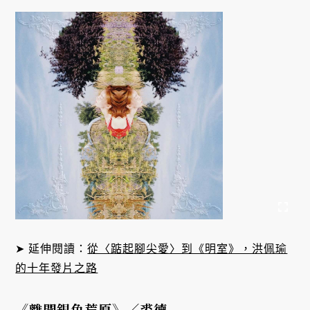
➤ 延伸閱讀：
從〈踮起腳尖愛〉到《明室》，洪佩瑜
的十年發片之路
《離開銀色荒原》
／
裘德