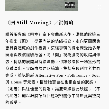
《開 Still Moving》／洪佩瑜
繼首張專輯《明室》拿下金曲新人後，洪佩瑜睽違三
年推出《開》，從更內斂的情緒描寫，走向更開闊也
更具身體感的創作視野。這張專輯的概念深受她多年
舞蹈與表演經驗啟發，將「開」視為肌肉的收縮與伸
張、情感的展開與持續運動，也讓歌唱像一場無形的
身體演出。專輯由陳建騏統籌，集結多位創作者共同
完成，並以跨越 Alternative Pop、Folktronica、Soul
與 House 等元素，描繪她更自在也更自信的狀態。
〈她者〉與徐佳瑩的對唱，讓雙聲線彼此映照；〈不
佔地方〉則以細膩語氣回應親密關係中關於愛與空間
的感受。