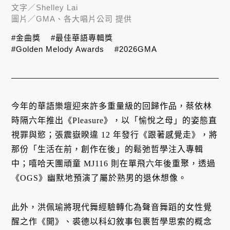
文字／
Shelley Lai
圖片／
GMA、各大唱片公司 提供
#金曲獎
#最佳華語專輯獎
#Golden Melody Awards
#2026GMA
今年的華語樂壇迎來許多重量級的回歸作品，蔡依林
時隔六年推出《Pleasure》，以「愉悅之母」的姿態直
視罪與慾；張震嶽睽違 12 年發行《跟著感覺走》，將
那份「生活在前，創作在後」的鬆弛哲學注入專輯
中；嘻哈天團頑童 MJ116 則在單飛六年後重聚，透過
《OGS》幽默地預演了屬於熟男的退休想像。
此外，洪佩瑜將現代舞經驗轉化為聲音舞蹈的女性覺
醒之作《開》、裘德以科幻敘事包裹哲學思索的概念