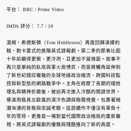
平台： BBC / Prime Video
IMDb 評分： 7.7 / 10
湯姆・希德斯頓（Tom Hiddleston）再度回歸演繹約
翰・勒卡雷式的進階英式諜報劇。第二季的節奏比起
十年前顯得更狠、更冷冽、且更加不留情面。故事不
再只是單純的臥底與軍火商博弈，而是將觸角延伸到
了新世紀錯綜複雜的全球地緣政治暗流、跨國科技監
控與新型態的網路戰爭中。主角在經歷了長期的隱姓
埋名與精神折磨後，被迫再次進入冷酷的間諜世界。
導演用極具北歐風的清冷色調與極簡視覺，包裹著暗
潮洶湧的背叛與忠誠考驗。這部續作不僅沒有辜負十
年的等待，更像是一場對當代國際政治暗局的重新審
視，將英式諜報劇的優雅與殘酷推向了新的高度。