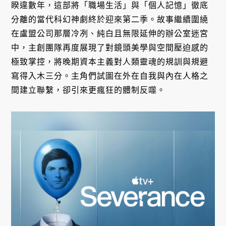
睽違數年，這部將「職場生活」與「個人記憶」徹底
分離的當代科幻神劇終於迎來第二季。故事繼續圍繞
在盧盟公司那層冷冽、純白且無限延伸的辦公室迷宮
中，主創團隊再度展現了對鏡頭美學與空間壓迫感的
極致掌控，將晚期資本主義對人類靈魂的規訓與規避
寫得入木三分。主角們試圖在外在自我與內在人格之
間建立聯繫，卻引來更瘋狂的體制反噬。