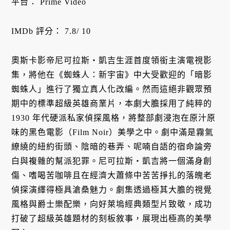
平台： Prime Video
IMDb 評分： 7.8/ 10
奧斯卡影帝尼可拉斯・凱吉生涯首度領銜主演電視影
集，將他在《蜘蛛人：新宇宙》中大受歡迎的「暗影
蜘蛛人」進行了獨立真人化改編。然而這絕非觀眾預
期中的標準超級英雄商業片，本劇大膽採用了純粹的
1930 年代硬派私家偵探風格，將整部劇浸泡在原汁原
味的黑色電影（Film Noir）美學之中。劇中滿是霧氣
繚繞的紐約街頭、陰暗的巷弄、呢喃自語的宿命論旁
白與複雜的幫派犯罪。尼可拉斯・凱吉將一個滿身創
傷、嗜喝苦咖啡且在經濟大蕭條中苦苦掙扎的落魄老
偵探演繹得極具滄桑魅力。劇集透過極其大膽的視覺
風格與爵士樂配樂，向好萊塢經典類型片致敬，成功
打破了超級英雄題材的刻板敘事，展現出極高的美學