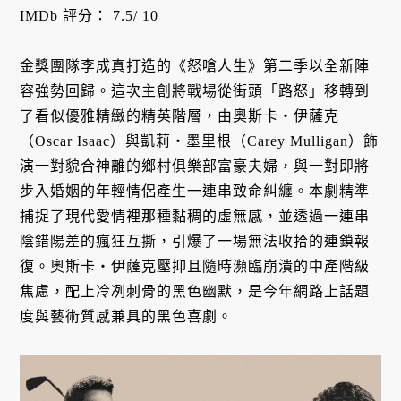
IMDb 評分： 7.5/ 10
金獎團隊李成真打造的《怒嗆人生》第二季以全新陣
容強勢回歸。這次主創將戰場從街頭「路怒」移轉到
了看似優雅精緻的精英階層，由奧斯卡・伊薩克
（Oscar Isaac）與凱莉・墨里根（Carey Mulligan）飾
演一對貌合神離的鄉村俱樂部富豪夫婦，與一對即將
步入婚姻的年輕情侶產生一連串致命糾纏。本劇精準
捕捉了現代愛情裡那種黏稠的虛無感，並透過一連串
陰錯陽差的瘋狂互撕，引爆了一場無法收拾的連鎖報
復。奧斯卡・伊薩克壓抑且隨時瀕臨崩潰的中產階級
焦慮，配上冷冽刺骨的黑色幽默，是今年網路上話題
度與藝術質感兼具的黑色喜劇。