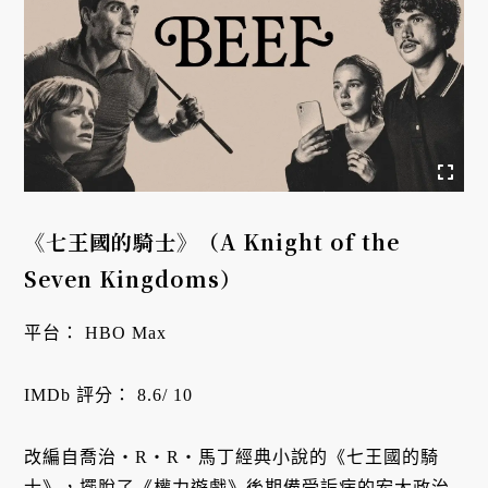
《七王國的騎士》（A Knight of the
Seven Kingdoms）
平台： HBO Max
IMDb 評分： 8.6/ 10
改編自喬治・R・R・馬丁經典小說的《七王國的騎
士》，擺脫了《權力遊戲》後期備受詬病的宏大政治