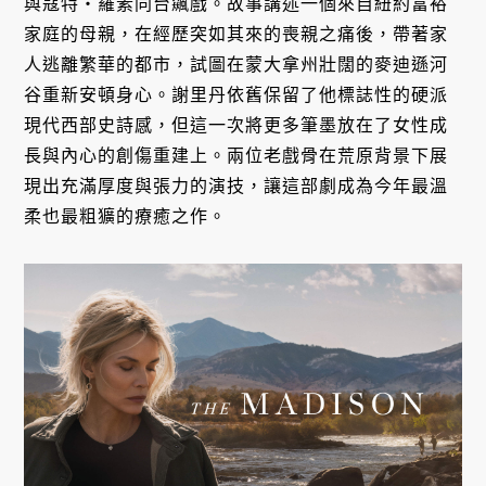
與寇特・羅素同台飆戲。故事講述一個來自紐約富裕
家庭的母親，在經歷突如其來的喪親之痛後，帶著家
人逃離繁華的都市，試圖在蒙大拿州壯闊的麥迪遜河
谷重新安頓身心。謝里丹依舊保留了他標誌性的硬派
現代西部史詩感，但這一次將更多筆墨放在了女性成
長與內心的創傷重建上。兩位老戲骨在荒原背景下展
現出充滿厚度與張力的演技，讓這部劇成為今年最溫
柔也最粗獷的療癒之作。