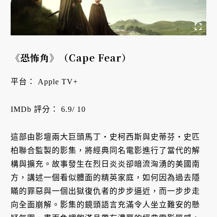
《恐怖角》（Cape Fear）
平台： Apple TV+
IMDb 評分： 6.9/ 10
這部由影壇兩大巨頭馬丁・史柯西斯與史蒂芬・史匹
柏聯合監製的影集，將經典同名電影進行了當代的解
構與擴充。故事發生在烈日炎炎卻暗流洶湧的美國南
方，講述一個看似體面的精英家庭，如何因為過去隱
瞞的罪惡與一個出獄復仇者的步步逼近，而一步步走
向全面崩解。影集的鏡頭語言充滿令人坐立難安的懸