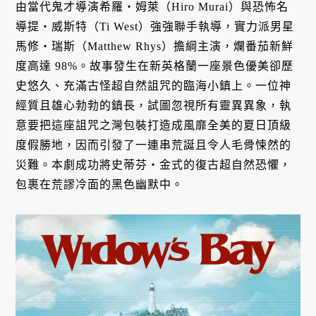
由當代鬼才導演希羅・姆萊（Hiro Murai）與恐怖名
導提・威斯特（Ti West）強強聯手執導，實力派男星
馬修・瑞斯（Matthew Rhys）擔綱主演，爛番茄新鮮
度高達 98%。故事發生在新英格蘭一座景色優美卻歷
史悠久、充滿古怪超自然詛咒的臨海小鎮上。一位神
經質且雄心勃勃的鎮長，試圖忽視所有靈異異象，執
意要把這座詛咒之灣包裝打造成風靡全美的夏日頂級
度假勝地，因而引發了一連串荒誕且令人毛骨悚然的
災難。本劇成功將史蒂芬・金式的復古超自然恐懼，
包裹在荒謬冷面的黑色幽默中。