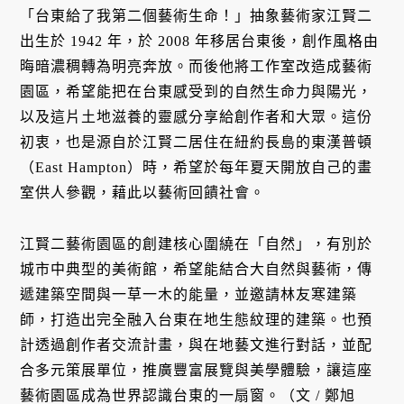
「台東給了我第二個藝術生命！」抽象藝術家江賢二
出生於 1942 年，於 2008 年移居台東後，創作風格由
晦暗濃稠轉為明亮奔放。而後他將工作室改造成藝術
園區，希望能把在台東感受到的自然生命力與陽光，
以及這片土地滋養的靈感分享給創作者和大眾。這份
初衷，也是源自於江賢二居住在紐約長島的東漢普頓
（East Hampton）時，希望於每年夏天開放自己的畫
室供人參觀，藉此以藝術回饋社會。
江賢二藝術園區的創建核心圍繞在「自然」，有別於
城市中典型的美術館，希望能結合大自然與藝術，傳
遞建築空間與一草一木的能量，並邀請林友寒建築
師，打造出完全融入台東在地生態紋理的建築。也預
計透過創作者交流計畫，與在地藝文進行對話，並配
合多元策展單位，推廣豐富展覽與美學體驗，讓這座
藝術園區成為世界認識台東的一扇窗。（文 / 鄭旭