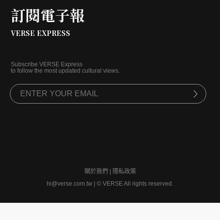
訂閱電子報
VERSE EXPRESS
Subscribe VERSE Express
to follow the most updated cultural views.
關於我們
|
隱私政策
hi@verse.com.tw
|
© VERSE All rights reserved.