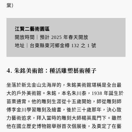
棠）
江賢二藝術園區
開放時間｜預計 2025 年春天開放
地址｜台東縣東河鄉金樽 132 之 1 號
4. 朱銘美術館：種活雕塑藝術種子
坐落於新北金山北海岸的，朱銘美術館堪稱是全台最
大的戶外美術館。朱銘，本名朱川泰，1938 年誕生於
苗栗通霄。他的雕刻生涯從十五歲開始，師從雕刻師
傅李金川學習雕刻及繪畫，後於三十歲那年，決心致
力藝術追求，拜入當時的雕刻大師楊英風門下。雖然
他在國立歷史博物館舉辦首次個展後，及奠定了在藝