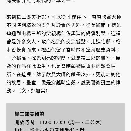
灣美術界無可取代的巨擘之一。
來到楊三郎美術館，可以從 4 樓往下一層層欣賞大師
不同時期精彩的畫作及珍貴的史料。從美術館 1 樓能
連通到由楊三郎的父親楊仲佐興建的網溪別墅，這裡
曾是許多文人、政商名流的交流據點。走進宅邸，檜
木香撲鼻而來，裡面保留了當時的和室與歷史資料；
一旁挑高、採光明亮的空間，就是楊三郎的畫室，無
數的作品在此誕生，也是當時藝術圈重要的聚會場
所。在這裡，除了欣賞大師的繪畫以外，更能走訪他
的故居、畫室，像是穿越時空般，感受藝術誕生的悸
動。（文 / 鄭旭棠）
楊三郎美術館
開放時間｜11:00-17:00（周一、二公休）
地址｜新北市永和區博愛街 7 號