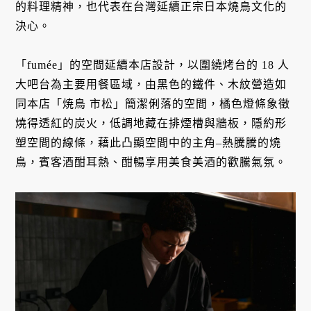
的料理精神，也代表在台灣延續正宗日本燒鳥文化的
決心。
「fumée」的空間延續本店設計，以圍繞烤台的 18 人
大吧台為主要用餐區域，由黑色的鐵件、木紋營造如
同本店「焼鳥 市松」簡潔俐落的空間，橘色燈條象徵
燒得透紅的炭火，低調地藏在排煙槽與牆板，隱約形
塑空間的線條，藉此凸顯空間中的主角–熱騰騰的燒
鳥，賓客酒酣耳熱、酣暢享用美食美酒的歡騰氣氛。