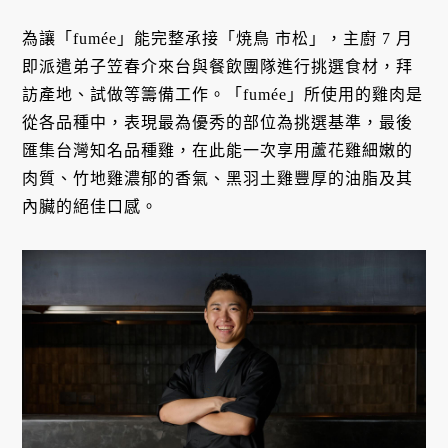
為讓「fumée」能完整承接「焼鳥 市松」，主廚 7 月
即派遣弟子笠春介來台與餐飲團隊進行挑選食材，拜
訪產地、試做等籌備工作。「fumée」所使用的雞肉是
從各品種中，表現最為優秀的部位為挑選基準，最後
匯集台灣知名品種雞，在此能一次享用蘆花雞細嫩的
肉質、竹地雞濃郁的香氣、黑羽土雞豐厚的油脂及其
內臟的絕佳口感。