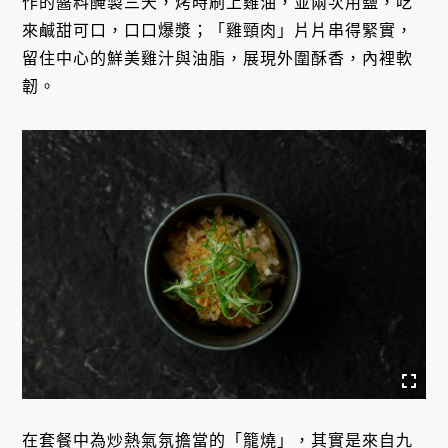
作的醬料醃製三天，烤時刷上雞油，並兩次用鹽，吃
來鹹甜可口，口口爆漿；「雞頸肉」片片串得緊實，
留住中心的鮮美雞汁與油脂，展現外圍酥香，內裡軟
韌。
在套餐中為炒熱氣氛擔當的「籠燒」，其實是來自九