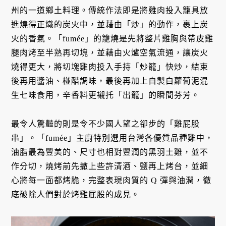
州的一道鄉土料理。傳統作法即是將雞肉投入籠具放
進燒得正熾的炭火中，並藉由「炒」的動作，裹上炭
火的香氣。「fumée」的籠燒是先將整片雞胸與帶皮雞
腿肉烤至半熟再切塊，並藉由火爐空氣流通，讓炭火
燒得更大，將切塊雞肉投入手持「炒籠」快炒，結束
後再用醬油、椪醋調味，最後再加上自製白蘿蔔泥混
生七味食用，辛香料更襯托「出籠」的瞬間芬芳。
最令人驚豔的則是令不少國人望之卻步的「雞屁股
串」。「fumée」主廚特別選用台灣各優質品種雞中，
油脂最為豐美的、尺寸也相對豐潤的黑羽土雞，並不
作分切，燒烤前先撒上些許清酒、鹽再上烤台，並細
心將每一面都烤脆，完整表現肉質的 Q 彈與油潤，徹
底破除人們對於烤雞屁股的成見。