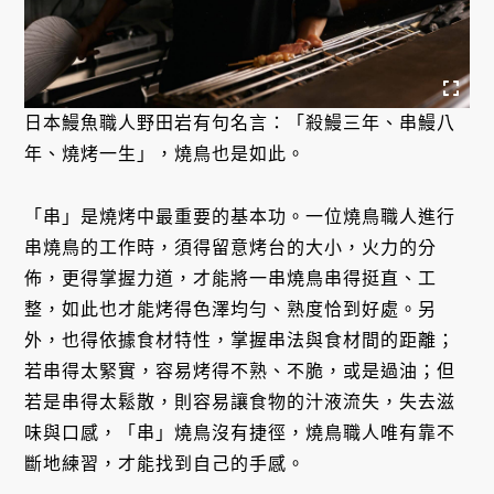
日本鰻魚職人野田岩有句名言：「殺鰻三年、串鰻八
年、燒烤一生」，燒鳥也是如此。
「串」是燒烤中最重要的基本功。一位燒鳥職人進行
串燒鳥的工作時，須得留意烤台的大小，火力的分
佈，更得掌握力道，才能將一串燒鳥串得挺直、工
整，如此也才能烤得色澤均勻、熟度恰到好處。另
外，也得依據食材特性，掌握串法與食材間的距離；
若串得太緊實，容易烤得不熟、不脆，或是過油；但
若是串得太鬆散，則容易讓食物的汁液流失，失去滋
味與口感，「串」燒鳥沒有捷徑，燒鳥職人唯有靠不
斷地練習，才能找到自己的手感。