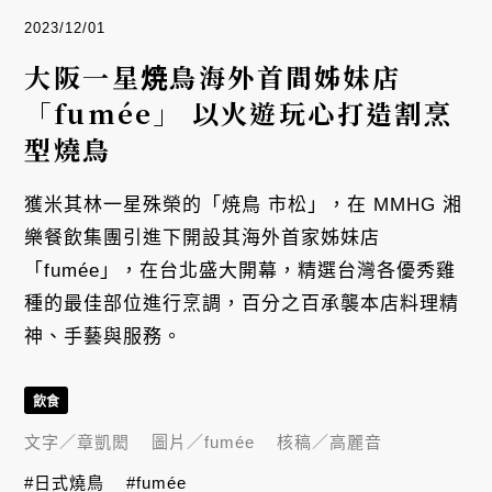
2023/12/01
大阪一星焼鳥海外首間姊妹店
「fumée」 以火遊玩心打造割烹
型燒鳥
獲米其林一星殊榮的「焼鳥 市松」，在 MMHG 湘
樂餐飲集團引進下開設其海外首家姊妹店
「fumée」，在台北盛大開幕，精選台灣各優秀雞
種的最佳部位進行烹調，百分之百承襲本店料理精
神、手藝與服務。
飲食
文字／
章凱閎
圖片／
fumée
核稿／
高麗音
#日式燒鳥
#fumée