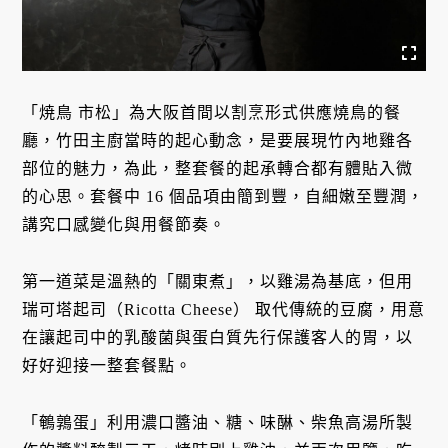
「焼鳥 市松」為大阪首間以割烹形式供應燒鳥的餐
廳，竹田主廚當時的起心動念，是要展現竹內地雞各
部位的魅力，為此，整套餐的起承轉合都有體貼入微
的心思。套餐中 16 個品項由簡到豐，自細嫩至豐潤，
講究口感變化與用餐節奏。
第一道菜是溫熱的「關東煮」，以雞湯為基底，但用
瑞可塔起司（Ricotta Cheese） 取代傳統的豆腐，用意
在讓起司中的乳酸菌與蛋白質先行保護客人的胃，以
好好迎接一整套餐點。
「鵪鶉蛋」利用濃口醬油、糖、味醂、柴魚高湯所製