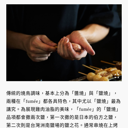
傳統的燒鳥調味，基本上分為「醬燒」與「鹽燒」，
兩種在「fumée」都各具特色，其中尤以「鹽燒」最為
講究。為展現雞肉油脂的美味，「fumée」的「鹽燒」
品項都會撒兩次鹽，第一次撒的是日本的伯方之鹽，
第二次則是台灣洲南鹽場的鹽之花。通常串燒在上烤