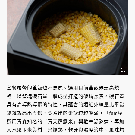
套餐尾聲的釜飯也不馬虎。選用目前釜飯鍋最高規
格，以整塊碳石墨一體成型打造的碳鍋烹煮。碳石墨
具有高導熱導電的特性，其蘊含的遠紅外線量比平常
鑄鐵鍋高出五倍，令煮出的米飯粒粒飽滿，「fumée」
選用青森知名的「青天霹靂米」與雞高湯熬煮，再加
入水果玉米與甜玉米燜熟，軟硬與濕度適中、風味均