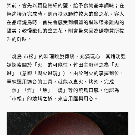
架前，會先以顆粒較細的鹽，給予食物基本調味；在
燒烤接近完成時，則再投以顆粒較大的鹽之花。客人
在品嚐燒鳥時，首先會感受到細鹽的鹹味帶來雞肉的
甜美；較慢融化的鹽之花，則會帶來因為礦物質所提
升的鮮味。
「焼鳥 市松」的料理跳脫傳統，充滿玩心，其烤功強
調探索關於「火」的可能性，竹田主廚稱之為「火
遊」（意即「與火遊玩」）。由於對火的掌握到位，
單純運用適合的工具，就能以直火、烤架，完成
「蒸」「炸」「燻」「燒」等的燒鳥口感，他認為
「市松」的燒烤之道，來自用腦與用心。