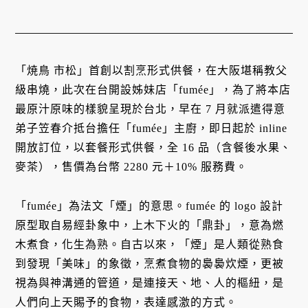
「焼鳥 市松」首創以割烹形式供餐，在大阪堪稱教父
級串燒，此次在台開設姊妹店「fumée」，為了將本店
最原汁原味的樣貌呈現於台北，早在 7 月就派遣得意
弟子笠春介抵台擔任「fumée」主廚，即日起於 inline
開放訂位，以套餐形式供餐，全 16 品（含餐後水果、
麥茶），售價為台幣 2280 元＋10% 服務費。
「fumée」為法文「煙」的意思。fumée 的 logo 設計
原型取自易經卦象中，上木下火的「鼎卦」，意為燃
木煮食，化生為熟。自古以來，「煙」是人類從熟食
到發現「美味」的象徵，烹煮食物的裊裊炊煙，更被
視為與神溝通的管道，是連接天、地、人的樞紐，是
人們向上天賜予的食物，表達感激的方式。