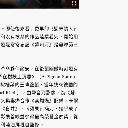
片。即使後來看了更早的《週末情人》
品和沒有被禁的作品陸續看完，開始用
我還是常常忘記《蘇州河》是婁燁第三
的革命夥伴耐安，在後製關鍵時刻還有
枝上沉思》（A Pigeon Sat on a
又摘下金棕櫚葉的王牌監製，當年找來德國的
rl Riedl），由聲音到影像，為《蘇
來又與婁燁合作《紫蝴蝶》配樂，卡爾
的《盲井》、《蘋果》操刀，幾乎成了
丹影展首映並奪得最高榮譽金虎獎，從
菲利浦泊拜親自監修。