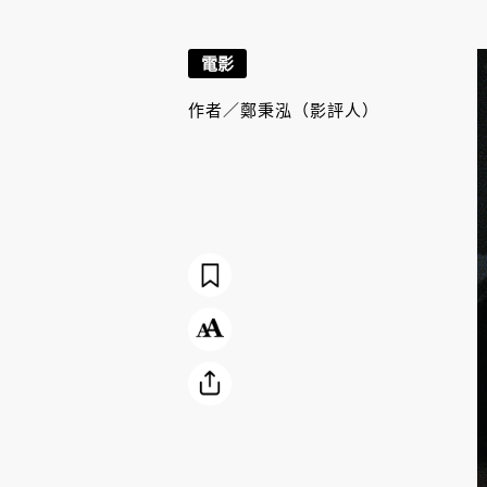
電影
作者／
鄭秉泓（影評人）