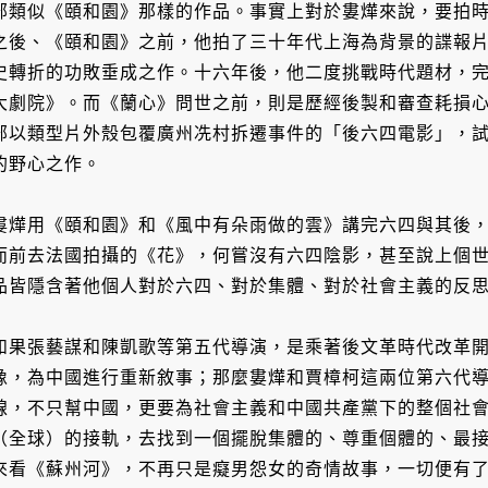
部類似《頤和園》那樣的作品。事實上對於婁燁來說，要拍
之後、《頤和園》之前，他拍了三十年代上海為背景的諜報
史轉折的功敗垂成之作。十六年後，他二度挑戰時代題材，完成
大劇院》。而《蘭心》問世之前，則是歷經後製和審查耗損
部以類型片外殼包覆廣州冼村拆遷事件的「後六四電影」，
的野心之作。
婁燁用《頤和園》和《風中有朵雨做的雲》講完六四與其後
而前去法國拍攝的《花》，何嘗沒有六四陰影，甚至說上個
品皆隱含著他個人對於六四、對於集體、對於社會主義的反
如果張藝謀和陳凱歌等第五代導演，是乘著後文革時代改革
像，為中國進行重新敘事；那麼婁燁和賈樟柯這兩位第六代
線，不只幫中國，更要為社會主義和中國共產黨下的整個社
（全球）的接軌，去找到一個擺脫集體的、尊重個體的、最
來看《蘇州河》，不再只是癡男怨女的奇情故事，一切便有