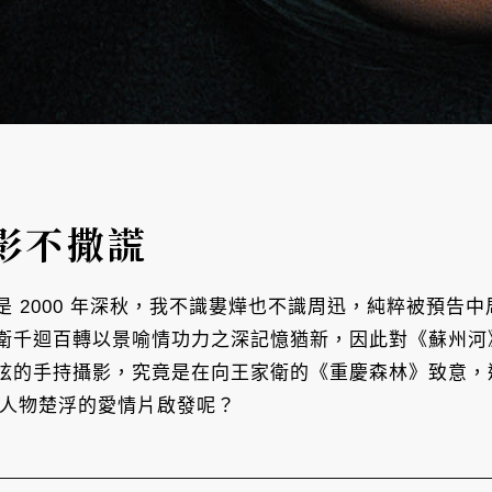
影不撒謊
 2000 年深秋，我不識婁燁也不識周迅，純粹被預告
衛千迴百轉以景喻情功力之深記憶猶新，因此對《蘇州河
眩的手持攝影，究竟是在向王家衛的《重慶森林》致意，
表性人物楚浮的愛情片啟發呢？