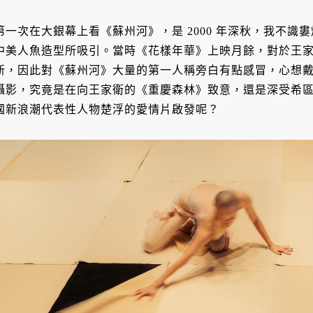
第一次在大銀幕上看《蘇州河》，是 2000 年深秋，我不
中美人魚造型所吸引。當時《花樣年華》上映月餘，對於王
新，因此對《蘇州河》大量的第一人稱旁白有點感冒，心想
攝影，究竟是在向王家衛的《重慶森林》致意，還是深受希區考克
國新浪潮代表性人物楚浮的愛情片啟發呢？