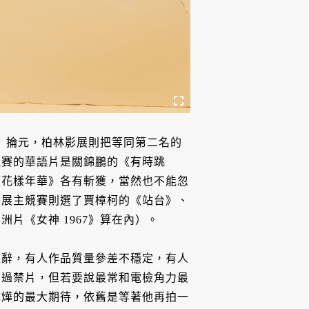
河》掄元，柏林影展則把等同第二名的
競賽的華語片是關錦鵬的《有時跳
《花樣年華》各有斬獲，當然也不能忽
影展主競賽則選了賈樟柯的《站台》、
片《女神 1967》算在內）。
長辭，有人作品質量參差不穩定，有人
拍過禁片，但若要說最常和電檢角力最
婁燁的最大期待，依舊是等著他再拍一