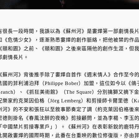
有很長一段時間，我誤以為《蘇州河》是婁燁第一部劇情長
和《危情少女》，逐漸熟悉婁燁的創作脈絡，把他被禁的作
《頤和園》之前、《頤和園》之後來區隔他的創作生涯，但
部劇情長片。
《蘇州河》背後推手除了婁燁自首作《週末情人》合作至今
法國的菲利浦泊拜（Philippe Bober）加盟，這位如今以《鴿子在樹
Branch）、《抓狂美術館》（The Square）分別擒獅
配樂家約克萊因伯格（Jörg Lemberg）和剪接師卡爾里德（Ka
州河》的不安和張狂以至敘事節奏定了調（約克萊因伯格後
里德則掛名《春風沈醉的夜晚》剪接顧問，並為李楊、李玉
「中國禁片剪接專業戶」）。《蘇州河》在表彰新銳的鹿特
此開啟婁燁的國際時期，此番在台重映的數位修復版，亦由