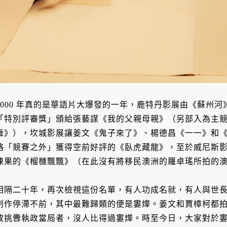
2000 年真的是華語片大爆發的一年，鹿特丹影展由《蘇州
「特別評審獎」頒給張藝謀《我的父親母親》（另部入為主
舞》），坎城影展讓姜文《鬼子來了》、楊德昌《一一》和
略「競賽之外」獲得空前好評的《臥虎藏龍》，至於威尼斯
陳果的《榴槤飄飄》（在此沒有將移民澳洲的羅卓瑤所拍的澳洲
相隔二十年，再次檢視這份名單，有人功成名就，有人與世
創作停滯不前，其中最難歸類的便是婁燁。姜文和賈樟柯都
敢挑釁執政當局者，沒人比得過婁燁。時至今日，大家對於