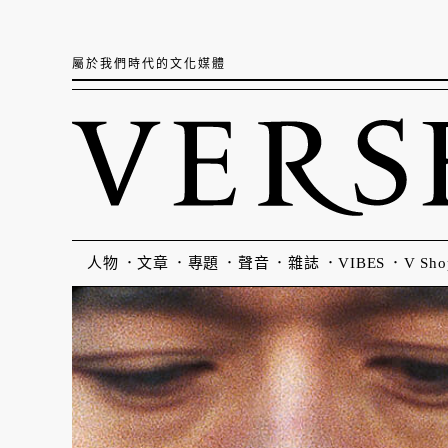
屬於我們時代的文化媒體
人物
文章
專題
聲音
雜誌
VIBES
V Sho