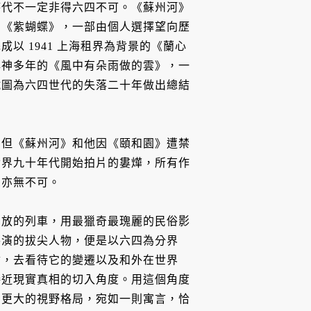
時代不一定非得六四不可。《蘇州河》
片《紫蝴蝶》，一部由個人選擇望向歷
以 1941 上海租界為背景的《蘭心
心神多年的《風中有朵雨做的雲》，一
試圖為六四世代的失落二十年做出總結
，但《蘇州河》和他因《頤和園》遭禁
世界九十年代開始拍片的婁燁，所有作
思亦無不可。
開放的列車，用最獵奇最瑰麗的民俗影
導演的拔尖人物，便是以六四為分界
會，去看待它的變遷以及和外在世界
接近現實真相的切入角度。用這個角度
了更大的視野格局，宛如一則寓言，恰