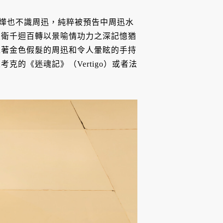
識婁燁也不識周迅，純粹被預告中周迅水
家衛千迴百轉以景喻情功力之深記憶猶
戴著金色假髮的周迅和令人暈眩的手持
的《迷魂記》（Vertigo）或者法