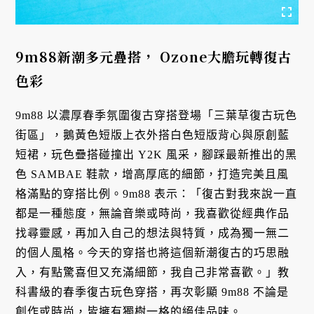
9m88新潮多元疊搭， Ozone大膽玩轉復古
色彩
9m88 以濃厚春季氛圍復古穿搭登場「三葉草復古玩色
街區」，鵝黃色短版上衣外搭白色短版背心與原創藍
短裙，玩色疊搭碰撞出 Y2K 風采，腳踩最新推出的黑
色 SAMBAE 鞋款，增高厚底的細節，打造完美且風
格滿點的穿搭比例。9m88 表示：「復古對我來說一直
都是一種態度，無論音樂或時尚，我喜歡從經典作品
找尋靈感，再加入自己的想法與特質，成為獨一無二
的個人風格。今天的穿搭也將這個新潮復古的巧思融
入，有點驚喜但又充滿細節，我自己非常喜歡。」教
科書級的春季復古玩色穿搭，再次彰顯 9m88 不論是
創作或時尚，皆擁有獨樹一格的絕佳品味。