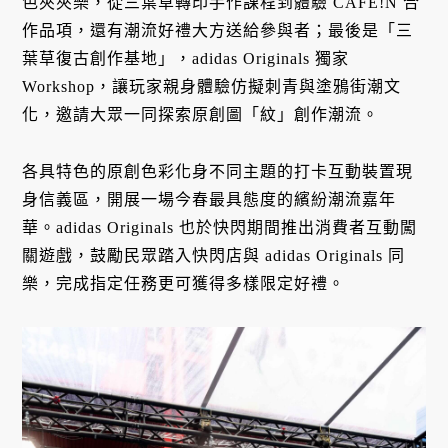
色夾夾樂，從三葉草轉印手作課程到體驗 CAFE!N 合
作品項，還有潮流好禮大方送給參與者；最後是「三
葉草復古創作基地」，adidas Originals 獨家
Workshop，讓玩家親身體驗仿擬刺青與塗鴉街潮文
化，邀請大眾一同探索原創圖「紋」創作潮流。
各具特色的原創色彩化身不同主題的打卡互動裝置現
身信義區，開展一場今春最具態度的繽紛潮流嘉年
華。adidas Originals 也於快閃期間推出消費者互動闖
關遊戲，鼓勵民眾踏入快閃店與 adidas Originals 同
樂，完成指定任務更可獲得多樣限定好禮。