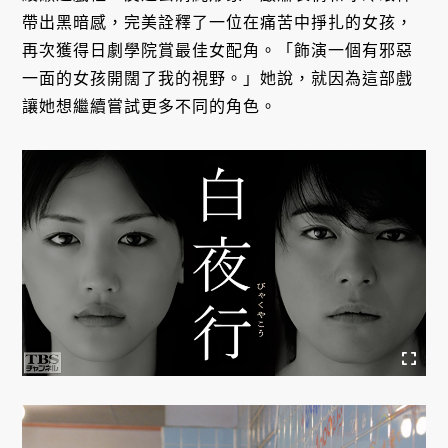
帶出黑暗感，完美詮釋了一位在痛苦中掙扎的女孩，
再次獲得日劇學院賞最佳女配角。「飾演一個有邪惡
一面的女孩開闊了我的視野。」她說，就因為這部戲
讓她想繼續嘗試更多不同的角色。