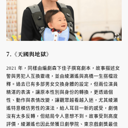
7.《天國與地獄》
2021 年，同樣由編劇森下佳子撰寫劇本，故事描述女
警與男犯人互換靈魂，並由綾瀨遙與高橋一生搭檔詮
釋。過去已有多部男女交換身體的設定，但兩位演員
精湛的表演，讓原本性別與身份的轉換，更透過個
性、動作與表情改變，讓觀眾越看越入迷，尤其綾瀨
遙特意模仿男性的演法，給人耳目一新的感受，劇情
沒有太多反轉，但結局令人意想不到。故事受到高度
評價，綾瀨遙也因此榮獲日劇學院、東京戲劇獎最佳