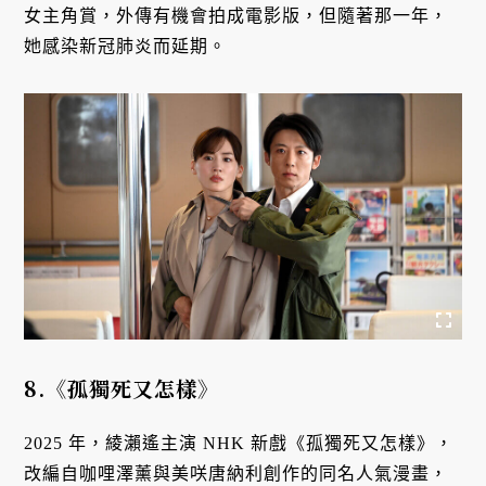
女主角賞，外傳有機會拍成電影版，但隨著那一年，
她感染新冠肺炎而延期。
8.《孤獨死又怎樣》
2025 年，綾瀨遙主演 NHK 新戲《孤獨死又怎樣》，
改編自咖哩澤薰與美咲唐納利創作的同名人氣漫畫，