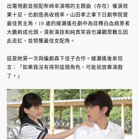
出電視劇並搭配柴崎幸演唱的主題曲〈存在〉催淚效
果十足，也創造高收視率。山田孝之拿下日劇學院賞
最佳男主角，19 歲的綾瀨遙在劇中為詮釋白血病患者
大膽剃成光頭，清新演技和純真笑容也讓觀眾難忘因
此走紅，並榮獲最佳女配角。
這是她第一次與編劇森下佳子合作。綾瀨遙後來坦
言：「如果我沒有得到這個角色，可能就放棄演戲
了。」