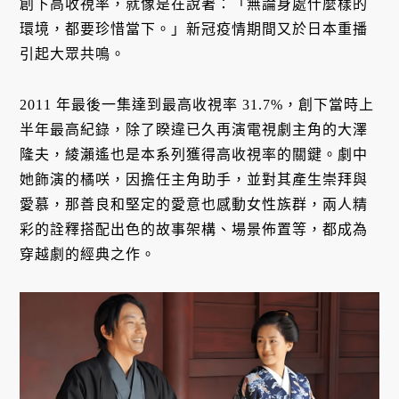
創下高收視率，就像是在說著：「無論身處什麼樣的
環境，都要珍惜當下。」新冠疫情期間又於日本重播
引起大眾共鳴。
2011 年最後一集達到最高收視率 31.7%，創下當時上
半年最高紀錄，除了睽違已久再演電視劇主角的大澤
隆夫，綾瀨遙也是本系列獲得高收視率的關鍵。劇中
她飾演的橘咲，因擔任主角助手，並對其產生崇拜與
愛慕，那善良和堅定的愛意也感動女性族群，兩人精
彩的詮釋搭配出色的故事架構、場景佈置等，都成為
穿越劇的經典之作。