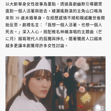
以大齡單身女性故事為重點，透過喜劇幽默引導觀眾
面對一個人活著與逝去。綾瀨遙飾演的主角山口鳴海
來到 39 歲未婚單身，在經歷感情不順和親戚離世後開
始反思。劇裡名言：「我想一個人活著，也想一個人
死去。」深入人心，搭配椎名林檎演唱的主題曲〈芒
に月〉描寫現代人的孤獨與掙扎，隨著獨居人口越來
越多更讓本劇獲得許多女性討論。