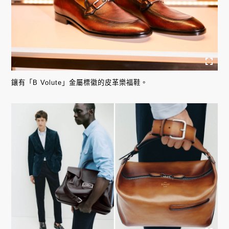
鑲有「B Volute」金屬標徽的皮革樂福鞋。