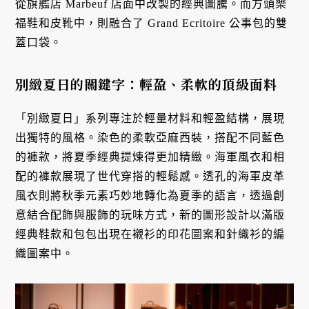
從旗艦店 Marbeuf 店面中改製的經典圖騰。而方頭樂
福鞋和皮靴中，則融合了 Grand Ecritoire 公事包的雙
蓋口袋。
別緻夏日的關鍵字：輕盈、柔軟的頂級面料
「別緻夏日」系列專注於輕量材料和輕盈結構，展現
出獨特的風格。染色的柔軟亞麻西裝，搭配不同藍色
的褲款，將夏季經典提煉得更加精緻。海軍風衣和相
配的褲款展現了世代穿搭的輕鬆感。透孔的海軍皮革
風衣則將秋季元素巧妙地轉化為夏季的語言，透過創
意結合配飾與服飾的玩味方式，新的圖形設計以滿版
經典鞋款和包包出現在襯衫的印花圖案和針織衫的編
織圖案中。