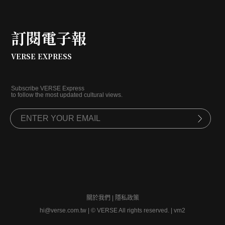
訂閱電子報
VERSE EXPRESS
Subscribe VERSE Express
to follow the most updated cultural views.
關於我們
|
隱私政策
hi@verse.com.tw
|
© VERSE All rights reserved. | vm2