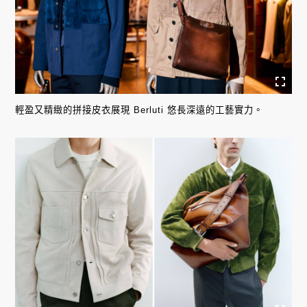
輕盈又精緻的拼接皮衣展現 Berluti 悠長深遠的工藝實力。