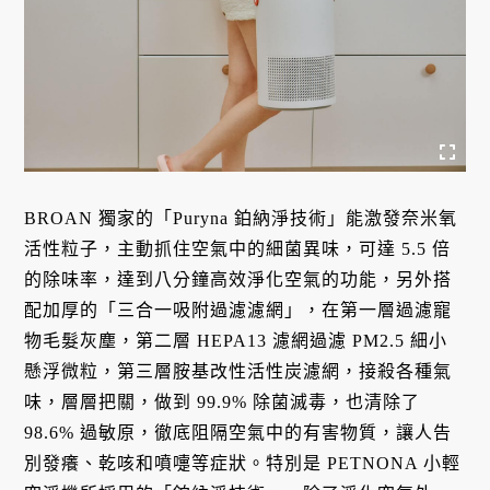
BROAN 獨家的「Puryna 鉑納淨技術」能激發奈米氧
活性粒子，主動抓住空氣中的細菌異味，可達 5.5 倍
的除味率，達到八分鐘高效淨化空氣的功能，另外搭
配加厚的「三合一吸附過濾濾網」，在第一層過濾寵
物毛髮灰塵，第二層 HEPA13 濾網過濾 PM2.5 細小
懸浮微粒，第三層胺基改性活性炭濾網，接殺各種氣
味，層層把關，做到 99.9% 除菌滅毒，也清除了
98.6% 過敏原，徹底阻隔空氣中的有害物質，讓人告
別發癢、乾咳和噴嚏等症狀。特別是 PETNONA 小輕