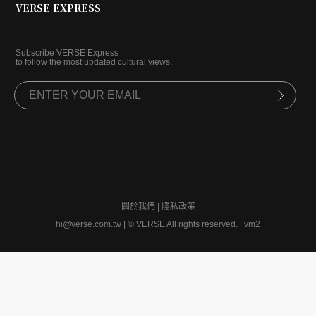
VERSE EXPRESS
Subscribe VERSE Express
to follow the most updated cultural views.
關於我們
|
隱私政策
hi@verse.com.tw
|
© VERSE All rights reserved. | vm2