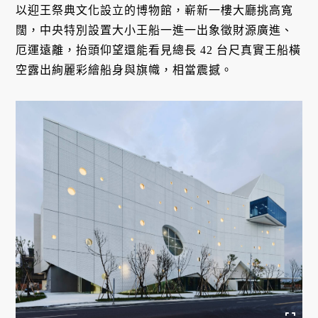
以迎王祭典文化設立的博物館，嶄新一樓大廳挑高寬
闊，中央特別設置大小王船一進一出象徵財源廣進、
厄運遠離，抬頭仰望還能看見總長 42 台尺真實王船橫
空露出絢麗彩繪船身與旗幟，相當震撼。