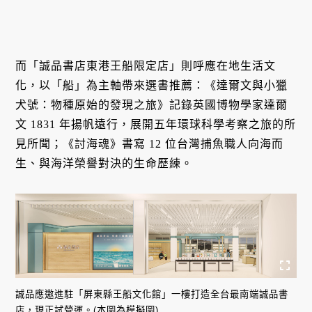
而「誠品書店東港王船限定店」則呼應在地生活文
化，以「船」為主軸帶來選書推薦：《達爾文與小獵
犬號：物種原始的發現之旅》記錄英國博物學家達爾
文 1831 年揚帆遠行，展開五年環球科學考察之旅的所
見所聞；《討海魂》書寫 12 位台灣捕魚職人向海而
生、與海洋榮譽對決的生命歷練。
誠品應邀進駐「屏東縣王船文化館」一樓打造全台最南端誠品書
店，現正試營運。(本圖為模擬圖)