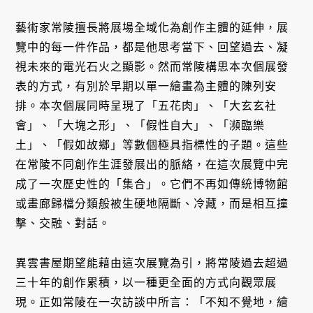
藝術家常陵擅長將展場全域化為創作主體的延伸，展
覽中的每一件作品，都是他思考當下、回望過去、凝
視未來的電光石火之顯影。然而常陵構思本次個展發
表的方式，有別於早期以單一繪畫為主體的陳列安
排。本次個展同時呈現了「五花肉」、「大玄玄社
會」、「大塊之形」、「假性自大」、「瀕臨樂
土」、「假如故鄉」等數個極具指標性的子題。這些
在常陵不同創作生涯發展出的脈絡，在這次展覽中完
成了一次歷史性的「集合」。它們不再如傳統博物館
或畫廊歸檔分類般被生硬地隔斷、冷藏，而是相互撞
擊、交融、對話。
異雲書屋期望能藉由這次展覽為引，將常陵過去超過
三十年的創作累積，以一種更全面的方式向觀眾展
現。正如常陵在一次訪談中所言：「不知不覺地，繪