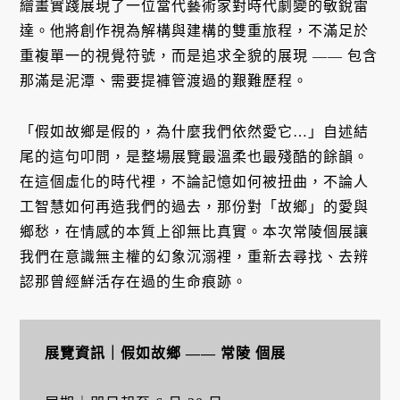
繪畫實踐展現了一位當代藝術家對時代劇變的敏銳雷
達。他將創作視為解構與建構的雙重旅程，不滿足於
重複單一的視覺符號，而是追求全貌的展現 —— 包含
那滿是泥潭、需要提褲管渡過的艱難歷程。
「假如故鄉是假的，為什麼我們依然愛它…」自述結
尾的這句叩問，是整場展覽最溫柔也最殘酷的餘韻。
在這個虛化的時代裡，不論記憶如何被扭曲，不論人
工智慧如何再造我們的過去，那份對「故鄉」的愛與
鄉愁，在情感的本質上卻無比真實。本次常陵個展讓
我們在意識無主權的幻象沉溺裡，重新去尋找、去辨
認那曾經鮮活存在過的生命痕跡。
展覽資訊｜假如故鄉 —— 常陵 個展