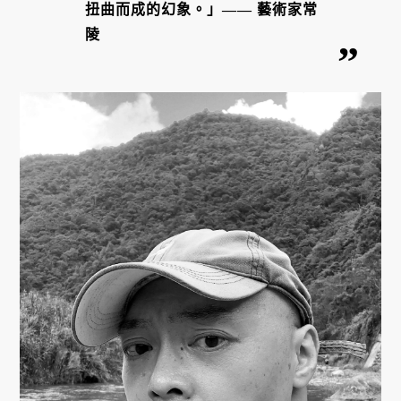
扭曲而成的幻象。」—— 藝術家常
陵 ‍