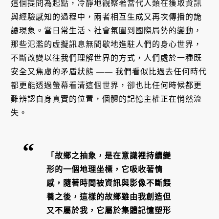
這個提問為起點，冷靜地觀察著當代人類在獲取資訊
與經驗感知的過程中，兩者相互生成又再次傳播的詭
譎現象。當日常生活、社會氛圍到國際局勢的變動，
那些氾濫的虛擬訊息無間歇地進駐人們的身心世界，
不斷改變以往我們理解世界的方式，人們處於一種既
安全又焦慮的矛盾狀態 —— 我們看似比過去任何時代
都更能透過螢幕看清這個世界，卻也比任何時候都更
難辨認自身真實的位置，個體的記憶主權正在悄然流
失。
「故鄉之抽象，是在意識裡持續變
形的一個地理坐標，它吸收著情
感，隨著時間被資訊與影像不斷餵
養之後，這樣的故鄉雖由我創造但
又不屬於我，它屬於集體記憶塑形