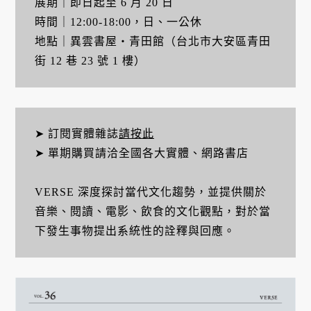
展期｜即日起至 6 月 20 日
時間｜12:00-18:00，日、一公休
地點｜異雲書屋・青田館（台北市大安區青田
街 12 巷 23 號 1 樓）
➤ 訂閱實體雜誌
請按此
➤ 單期購買請洽全國各大實體、網路書店
VERSE 深度探討當代文化趨勢，並提供關於
音樂、閱讀、電影、飲食的文化觀點，對於當
下發生事物提出系統性的詮釋與回應。