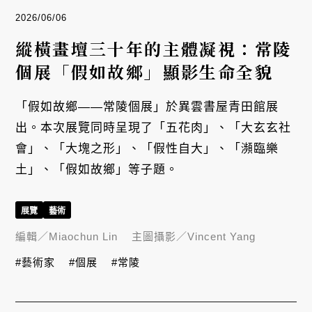
2026/06/06
縱橫畫壇三十年的主體凝視：常陵
個展「假如故鄉」顯影生命全貌
「假如故鄉――常陵個展」於異雲書屋青田館展
出。本次展覽同時呈現了「五花肉」、「大玄玄社
會」、「大塊之形」、「假性自大」、「瀕臨樂
土」、「假如故鄉」等子題。
展覽
藝術
編輯／
Miaochun Lin
主圖攝影／
Vincent Yang
#藝術家
#個展
#常陵