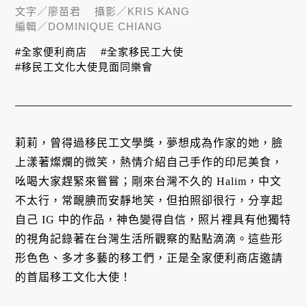
文字／
廖苗君
攝影／
KRIS KANG
編輯／
DOMINIQUE CHIANG
#全家便利商店
#全家移民工大使
#移民工文化大使見面同樂會
莉莉，曾得過移民工文學獎，夢想成為作家的她，臉
上漾著燦爛的微笑，熱情介紹自己手作的印尼美食，
吆喝大家趕緊來嘗嘗；剛來台灣不久的 Halim，中文
不太行，常靦腆而安靜地笑，但拍照卻很行，分享起
自己 IG 中的作品，神色變得自信，照片裡具有他獨特
的視角記錄著在台灣生活所觀察的點點滴滴。這些形
形色色、多才多藝的移工們，正是全家便利商店邀請
的首屆移工文化大使！