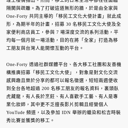
理王櫻蒨指出。然而，移工的日常生活中卻往往面臨
隔閡與疏離。為了打破這道無形的牆，於是由全家與
One-Forty 共同主導的「移民工文化大使計畫」就此成
形，為期半年的計畫，招募 30 名移民工文化大使及全
家便利商店員工，參與 7 場深度交流的系列活動，平
均每一個月就一場活動，目的在將「全家」打造為移
工朋友與台灣人能開懷互動的平台。
One-Forty 透過社群媒體平台、各大移工社團和友善機
構推廣招募「移民工文化大使」，對象是對文化交流
感興趣且樂於分享的都可以報名徵選，短短兩週便收
到全台各地超過 200 名移工朋友的報名資料，裏頭臥
虎藏龍，有人長於烹飪、有人喜歡手工藝、有人是專
業化妝師，其中更不乏擅長影片剪輯且經營個人
YouTude 頻道，以及參加 IDN 舉辦的蠟染和松吉時裝
秀比賽並獲獎的移工。