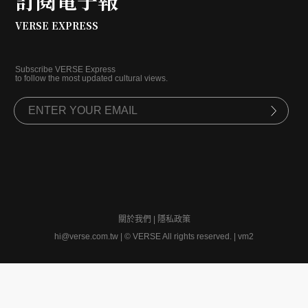
訂閱電子報
VERSE EXPRESS
Subscribe VERSE Express
to follow the most updated cultural views.
關於我們
|
隱私政策
hi@verse.com.tw
|
© VERSE All rights reserved. | vm2