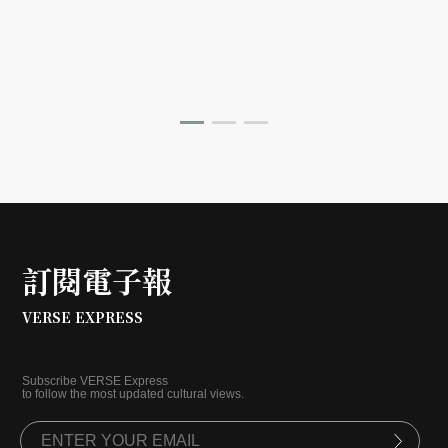
交融的原因。
訂閱電子報
VERSE EXPRESS
Subscribe VERSE Express
to follow the most updated cultural views.