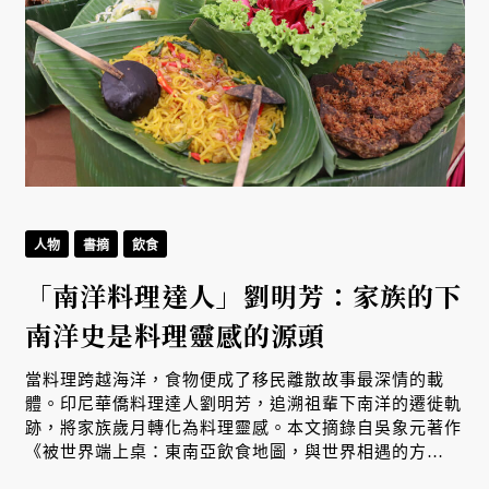
人物
書摘
飲食
「南洋料理達人」劉明芳：家族的下
南洋史是料理靈感的源頭
生
當料理跨越海洋，食物便成了移民離散故事最深情的載
體。印尼華僑料理達人劉明芳，追溯祖輩下南洋的遷徙軌
跡，將家族歲月轉化為料理靈感。本文摘錄自吳象元著作
、
《被世界端上桌：東南亞飲食地圖，與世界相遇的方
式》，帶您從故事出發，探索南洋飲食文化在世界深耕與