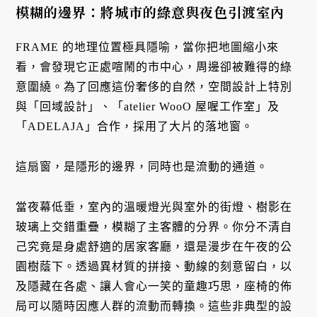
模糊的邊界：將城市的綠意與夜色引渡室內
FRAME 的地理位置極具隱喻，當你把地圖縮小來
看，會發現它正處喧鬧的市中心，周邊卻被難得的綠
意圍繞。為了回應這份奢侈的自然，空間設計上特別
與「回域設計」、「atelier WooO 屋喔工作室」及
「ADELAJA」合作，採用了大片的落地窗。
這扇窗，是隱形的邊界，同時也是流動的通道。
當夜幕低垂，室內的溫暖燈光與室外的街燈、樹影在
玻璃上交錯重疊，模糊了主客體的分界。你分不清自
己究竟是身處舒適的居家客廳，還是漫步在午夜的公
園樹蔭下。透過異材質的拼接、動線的刻意留白，以
及隱藏在各處、讓人會心一笑的童趣巧思，座椅的佈
局可以隨時因應人群的流動而轉換。這些非典型的設