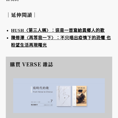
｜延伸閱讀｜
HUSH〈第三人稱〉：這是一首寫給異鄉人的歌
陳修澤〈再等我一下〉：不只唱出疫情下的恐懼 也
盼望生活再現曙光
購買 VERSE 雜誌