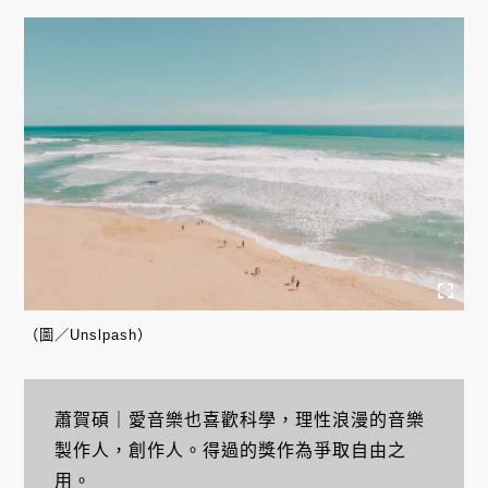
（圖／Unslpash）
蕭賀碩｜愛音樂也喜歡科學，理性浪漫的音樂
製作人，創作人。得過的獎作為爭取自由之
用。