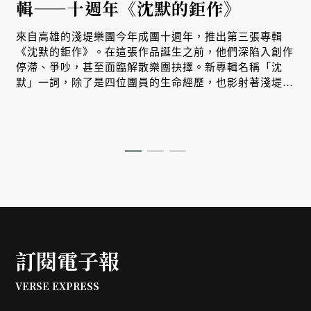
輯——十週年《沈默的鉅作》
來自高雄的淺堤樂團今年成團十週年，推出第三張專輯
《沈默的鉅作》。在這張作品誕生之前，他們深陷入創作
停滯、爭吵，甚至面臨解散樂團抉擇。新專輯名稱「沈
默」一詞，除了是四位團員的生命經歷，也影射著淺堤走
過十年，重新理解彼此的過程。而我們也在其中，看見台
灣樂團邁向成熟、獨立經營的試煉之路。
訂閱電子報
VERSE EXPRESS