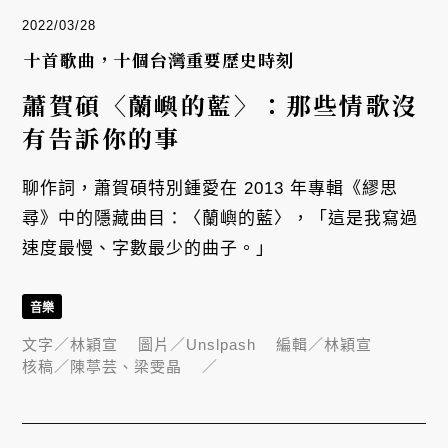
2022/03/28
十首歌曲，十個台灣重要歷史時刻
蕭賀碩〈蘭嶼的藍〉：那些情歌沒
有告訴你的事
聊作詞，蕭賀碩特別鍾愛在 2013 年專輯《繆思
尋》中的隱藏曲目：〈蘭嶼的藍〉，「這是我寫過
速度最慢、字數最少的曲子。」
音樂
文字／
林穎宣
圖片／
Unslpash
編輯／
林穎宣
核稿／
陳葶芸、梁雯晶
／