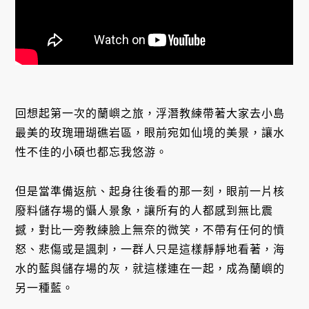
回想起第一次的蘭嶼之旅，浮潛教練帶著大家去小島
最美的玫瑰珊瑚礁岩區，眼前宛如仙境的美景，讓水
性不佳的小碩也都忘我悠游。
但是當準備返航、起身往後看的那一刻，眼前一片核
廢料儲存場的懾人景象，讓所有的人都感到無比震
撼，對比一旁教練臉上無奈的微笑，不帶有任何的憤
怒、悲傷或是諷刺，一群人只是這樣靜靜地看著，海
水的藍與儲存場的灰，就這樣連在一起，成為蘭嶼的
另一種藍。