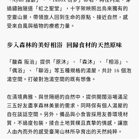
過鏽蝕隧道「虹之聖堂」，十字架映照出烏來獨有的
空靈山景，帶領旅人回到生命的原點、接近自然，感
受來自風與植物的療癒力量。
步入森林的美好相浴 回歸食材的天然原味
「馥森 阪治」提供「原沐」、「森沐」、「相浴」、
「偶浴」、「聊浴」等五種規格的湯屋，共計 16 個泡
湯空間。打破對泡湯空間的既有想像。
在清境典雅、與世隔絕的自然中，提供開闊浴場滿足
三五好友盡享森林美景的需求，同時保有個人湯屋的
自在談話空間。另外，備品與小食皆採用友善環境材
質，不過度包裝，揉合⼟地質樸且真摯的情感，讓旅
人由內⽽外的感受臺灣⼭林所孕育出的天然純粹。