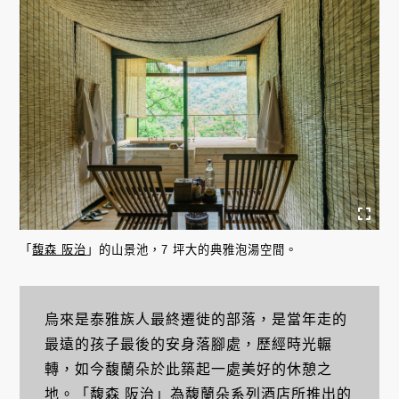
「
馥森 阪治
」的山景池，7 坪大的典雅泡湯空間。
烏來是泰雅族人最終遷徙的部落，是當年走的
最遠的孩子最後的安身落腳處，歷經時光輾
轉，如今馥蘭朵於此築起一處美好的休憩之
地。「
馥森 阪治
」為馥蘭朵系列酒店所推出的