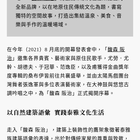
全新品牌，以在地原住民傳統文化為題，書寫
獨特的空間故事，打造出集結溫泉、美食、音
樂與手作的溫暖場域。
在今年（2021）8 月底的開幕發表會中，「
馥森 阪
治
」邀集各界貴賓、藝術家與原住民歌手，尤勞．尤
幹、胡德夫、于冠華、范逸臣，以及甫獲得金曲獎年
度專輯的桑布伊皆前往共襄盛舉，並由太陽馬戲團台
灣舞者張逸軍與多位表演藝術家，在大神鼓與悠悠古
調吟唱之中，為「馥森 阪治」正式揭開序幕。
以自然建築語彙
實踐
泰雅文化生活
走入「馥森 阪治」，建築上裝飾性的鷹架象徵著泰雅
族建築語彙的表達，出於對傳統家屋的尊重與致敬，