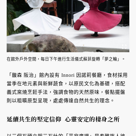
在館外戶外空間，每日下午進行生活儀式蘇菲旋轉「夢之輪」。
「馥森 阪治」館內設有 Innori 因諾莉餐廳，食材採用
當季在地元素與新鮮蔬食，以原民文化為基礎，搭配
義式窯燒烹飪⼿法，強調食物的天然原味，餐點擺盤
則以粗曠原型呈現，處處傳達自然共生的理念。
延續共生的堅定信仰 心靈安定的棲身之所