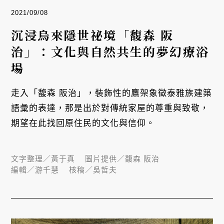
2021/09/08
沉浸烏來隱世祕境「馥森 阪
治」：文化與自然共生的夢幻療浴
場
走入「馥森 阪治」，裝飾性的鷹架象徵泰雅族建築
語彙的表達，那是出於對傳統家屋的尊重與致敬，
期望在此找回原住民的文化與信仰。
文字整理／
黃于真
圖片提供／
馥森 阪治
編輯／
游千慧
核稿／
吳哲夫