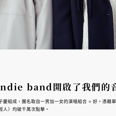
ndie band開啟了我們
子慶組成，團名取自一男加一女的演唱組合 = 好。憑藉
輕人〉均破千萬次點擊。