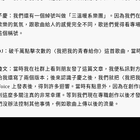
子慶：我們還有一個綽號叫做「三溫暖系樂團」。因為我們在專場表
歡樂的氣氛，跟歌曲給人的感覺完全不同，歌迷們覺得看專
這個稱號。
DJ：破千萬點擊次數的〈我把我的青春給你〉這首歌曲，當
瓊文：當時我在社群上看到朋友發了這篇文章，我便私訊對
始我還寫了兩個版本；後來認識子慶之後，我們就把〈我把我的青
Voice 上發表後，得到許多迴響。當時有點意外，因為在
到這麼多關注真的非常幸運。等到我們現在專職創作以後才
們沒辦法控制其他事情，例如歌曲上傳以後的流量。