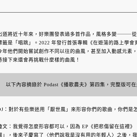
出道將近十年來，好樂團發表過多首作品，風格多變⸻從
標籤是「唱跳」。2022 年發行首張專輯《在遊蕩的路上學
今年他們開始嘗試創作不同以往的曲風，甚至加入動感元素
待接下來還會再挑戰什麼樣的曲風！
以下內容摘錄於 Podast《播歌農夫》第四集，完整版可在
DJ：對於有些樂迷用「厭世風」來形容你們的歌曲，你們是
瓊文：我覺得怎麼形容都可以，因為 EP《把悲傷留在這裡
團」，後來子慶寫了〈他們說我是沒有用的年輕人〉之後，