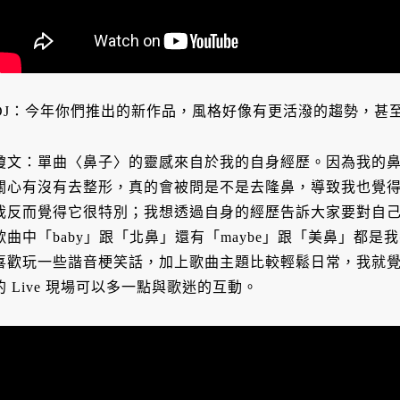
DJ：今年你們推出的新作品，風格好像有更活潑的趨勢，甚
瓊文：單曲〈鼻子〉的靈感來自於我的自身經歷。因為我的
關心有沒有去整形，真的會被問是不是去隆鼻，導致我也覺
我反而覺得它很特別；我想透過自身的經歷告訴大家要對自
歌曲中「baby」跟「北鼻」還有「maybe」跟「美鼻」都
喜歡玩一些諧音梗笑話，加上歌曲主題比較輕鬆日常，我就
的 Live 現場可以多一點與歌迷的互動。