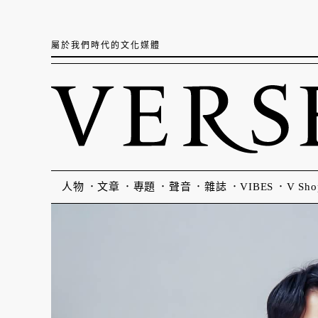
屬於我們時代的文化媒體
人物
文章
專題
聲音
雜誌
VIBES
V Sho