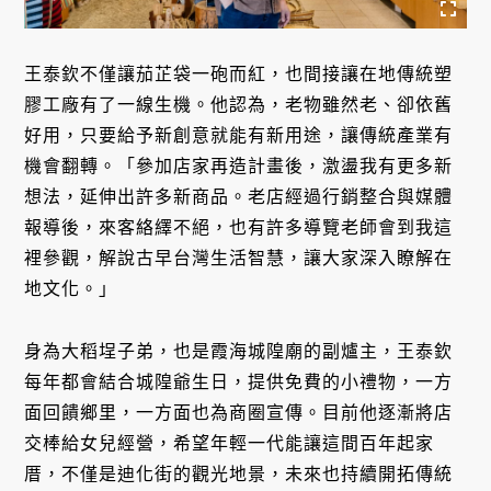
王泰欽不僅讓茄芷袋一砲而紅，也間接讓在地傳統塑
膠工廠有了一線生機。他認為，老物雖然老、卻依舊
好用，只要給予新創意就能有新用途，讓傳統產業有
機會翻轉。「參加店家再造計畫後，激盪我有更多新
想法，延伸出許多新商品。老店經過行銷整合與媒體
報導後，來客絡繹不絕，也有許多導覽老師會到我這
裡參觀，解說古早台灣生活智慧，讓大家深入瞭解在
地文化。」
身為大稻埕子弟，也是霞海城隍廟的副爐主，王泰欽
每年都會結合城隍爺生日，提供免費的小禮物，一方
面回饋鄉里，一方面也為商圈宣傳。目前他逐漸將店
交棒給女兒經營，希望年輕一代能讓這間百年起家
厝，不僅是迪化街的觀光地景，未來也持續開拓傳統