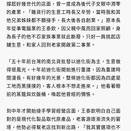
撐起好幾世代的店面，曾一度成為後代子女眼中凋零
的產業，「雜貨行的生意工時長又辛勞，當時我和其
他兄弟姊妹都不願接手，長大後各自創業。」原本長
年從事電腦業的王泰欽，因父親中風而回家照顧，身
為長子的他不忍家族事業就此斷廢，只好一肩挑起店
鋪生意，和家人回到老家開啟第二事業。
「五十年前台灣的南北貨批發以迪化街為主，生意做
得很風光。十年前迪化街開始進行重建，因為重建時
間漫長，有好幾年的光景，整條迪化街都因為四處是
工地而黑撲撲的，客人根本不想走進來。」他看著眼
前的蒸籠與炊飯桶，喚起他曾經的惆悵。
到中年才開始接手學習經營店面，王泰欽明白自己面
對的是現代化製品取代原產品，老客源逐漸流失的窘
境，他勢必得幫老店找到新出路，「我其實選項也不