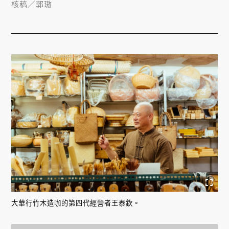
核稿／
郭璈
大華行竹木造咖的第四代經營者王泰欽。