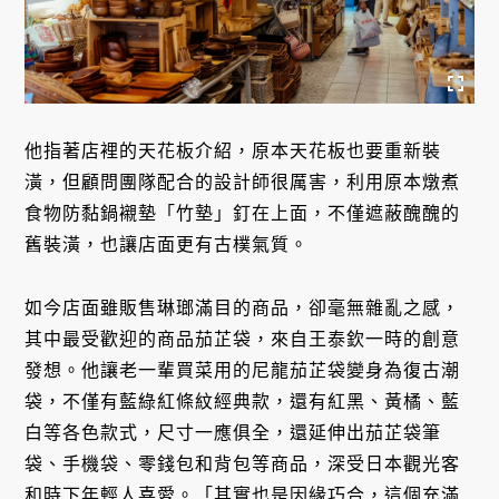
他指著店裡的天花板介紹，原本天花板也要重新裝
潢，但顧問團隊配合的設計師很厲害，利用原本燉煮
食物防黏鍋襯墊「竹墊」釘在上面，不僅遮蔽醜醜的
舊裝潢，也讓店面更有古樸氣質。
如今店面雖販售琳瑯滿目的商品，卻毫無雜亂之感，
其中最受歡迎的商品茄芷袋，來自王泰欽一時的創意
發想。他讓老一輩買菜用的尼龍茄芷袋變身為復古潮
袋，不僅有藍綠紅條紋經典款，還有紅黑、黃橘、藍
白等各色款式，尺寸一應俱全，還延伸出茄芷袋筆
袋、手機袋、零錢包和背包等商品，深受日本觀光客
和時下年輕人喜愛。「其實也是因緣巧合，這個充滿