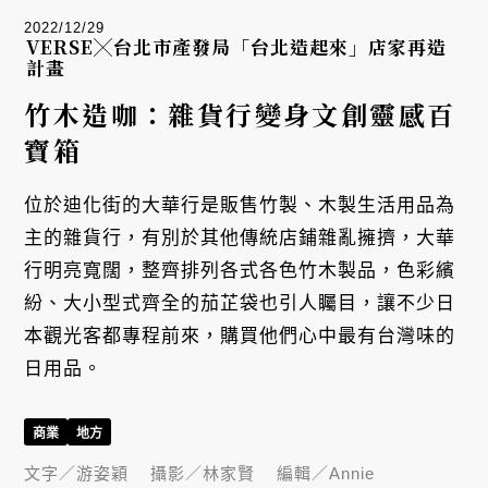
2022/12/29
VERSE╳台北市產發局「台北造起來」店家再造
計畫
竹木造咖：雜貨行變身文創靈感百
寶箱
位於迪化街的大華行是販售竹製、木製生活用品為
主的雜貨行，有別於其他傳統店鋪雜亂擁擠，大華
行明亮寬闊，整齊排列各式各色竹木製品，色彩繽
紛、大小型式齊全的茄芷袋也引人矚目，讓不少日
本觀光客都專程前來，購買他們心中最有台灣味的
日用品。
商業
地方
文字／
游姿穎
攝影／
林家賢
編輯／
Annie