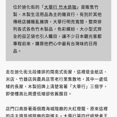
位於迪化街的「
大華行 竹木造咖
」是販售竹
製、木製生活用品為主的雜貨行，有別於其他
傳統店鋪雜亂擁擠，大華行明亮寬闊，整齊排
列各式各色竹木製品，色彩繽紛、大小型式齊
全的茄芷袋也引人矚目，讓不少日本觀光客都
專程前來，購買他們心中最有台灣味的日用
品。
走在迪化街北段連排的閩南式街屋，這裡是金紙店、
米店、竹器店與農具店等老行業集散地，其中一處低
矮的長屋，木製招牌上清楚寫著「大華行」三個字，
即使樓高比周遭低矮卻依舊醒目。
店門口高掛著兩個霞海城隍廟的大紅燈籠，原來這裡
的店主還是城隍廟的副爐主。大華行第四代經營者王