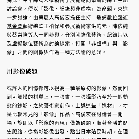
為此，今年綠島人權藝術季展覽期間舉辦的線上主題
討論會，便以「
影像、紀錄與非虛構
」為命題，來進
一步討論。由策展人高俊宏擔任主持，邀請
數位藝術
基金會
藝術總監王柏偉和參展藝術家洪鈞元、陳依純
與蔡崇隆等人一同參與，分別就錄像藝術、紀錄片以
及虛擬數位藝術為討論線索，打開「非虛構」與「影
像」之間的關係與作為一種方法論的意涵。
用影像破題
或許人的回憶都可以視為一種最原初的影像，然而回
到可觸摸的材質上，一張畫、一張攝影乃至於一個動
態的錄影，之於藝術家創作，上述這些「媒材」，才
是比較常見的「影像」作品。高俊宏在討論會一開
場，旋即以「影像的再現」做為破題，順著台灣的歷
史脈絡，從攝影影像出發，點出日本殖民時期，在理