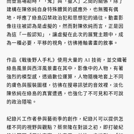
而登島場勘時，「鬼」與「獵人」之間的關係，除了
建構在陳依純自身特殊體質的感應外，也無獨有偶
地，呼應了綠島囚禁政治犯和思想犯的過往。動畫影
像往往被認為是虛擬的，然而對陳依純而言，正是因
為這「一般認知」，讓虛擬在此次的展覽主題中，成
為一種必要，平移的視角，彷彿捲軸書畫的敘事。
作品《戰後野人手札》使用大量的 AI 技術，並交織著
綠島風景與西洋風景畫在其中，影像中的人物，有著
強烈的模型感，透過數位運算，人物隨機地套上不同
的膚色與服裝圖樣，彷彿在搜尋訊號的音效裡，淡化
陳依純在綠島的真實遭遇，也強化了不可見和不可說
的政治隱喻。
紀錄片工作者參與藝術季的創作，紀錄片可以提供怎
樣不同的視野與觀點？蔡崇隆在對談之初，即打破紀