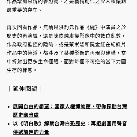
作品增加思辨的參照物，才是藝術創作之於人權議題
最重要的存在。
再次回看作品，無論是洪鈞元作品《縫》中演員之於
歷史的再演繹，還是陳依純虛擬影像中的數位亂數，
作為政府監控的隱喻，或是蔡崇隆和阮金紅在紀錄片
作品中的繞道，都涉及了某種影像的再現與建構，當
中折射出更多生命個體，面對每個不可逆的當下力圖
生存的樣態。
｜延伸閱讀｜
展開自由的想望：國家人權博物館，帶你探勘台灣
歷史幽暗處
以《明白歌》解禁台灣白恐歷史：再拒劇團用聲音
傳遞前進的力量