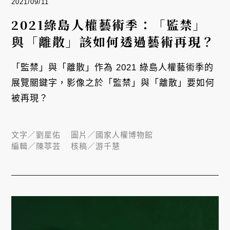
2021/09/11
2021綠島人權藝術季：「監禁」
與「離散」該如何透過藝術再現？
「監禁」與「離散」作為 2021 綠島人權藝術季的
展覽關鍵字，影像之於「監禁」與「離散」要如何
被再現？
文字／
劉星佑
圖片／
國家人權博物館
編輯／
陳葶芸
核稿／
游千慧