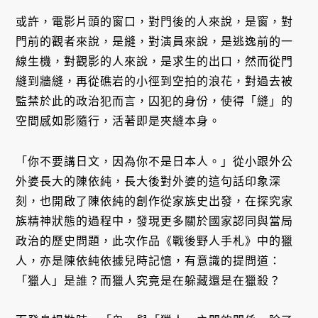
或許，電影片頭的窗口，對門後的人來說，是窗，對
門前的觀者來說，是縫，對演員來說，是逃逸前的一
線生機，對觀影的人來說，是求生的出口，然而從門
縫到牆縫，再從礁岩的小徑到空拍的浪花，對過去被
監禁於此的政治犯而言，囚犯的身份，使得「縫」的
空間感如影隨行，活著即是夾縫本身。
「你不要講日文，因為你不是日本人。」從小跟外公
外婆長大的陳依純，長大後對外婆的這句話印象深
刻，也開啟了陳依純的創作從家族史出發，在探究家
族精神狀態的過程中，發現更多關於國家認同與當局
政治的歷史問題，此次作品《戰後野人手札》中的獵
人，亦是陳依純依據兒時記憶，有意識的提問道：
「獵人」是誰？而獵人究竟是在躲藏還是在獵殺？