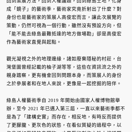
回到策展方法，回到人權議題，回到綠島土地，化身
成「鏡子」的藝術季，藝術家究竟折射出了什麼？對
身份也是藝術家的策展人高俊宏而言，讓此次展覽的
策動，仍然可視為一個行動，雖然沒有預設方向，但
「能不能去綠島最難抵達的地方做場勘」卻是高俊宏
作為藝術家直覺與起點。
觀光凝視之外的地理邊緣，諸如廢棄隱秘的村莊，台
灣堡圖曾經記載的柚子湖等等，這些在資訊流之外的
親身踏察，更有機會回到問題本身，而策展人的身份
之於參展者和在地人來說，更像是一起挖掘的陪伴。
綠島人權藝術季自 2019 年開始由國家人權博物館舉
辦，至今 2021 年已邁入第三屆，一直以來藝術季都不
是為了「建構史實」而存在，相反地，有時反而提供
了更朦朧、更灰色的狀態，在看似質疑的過程中，以