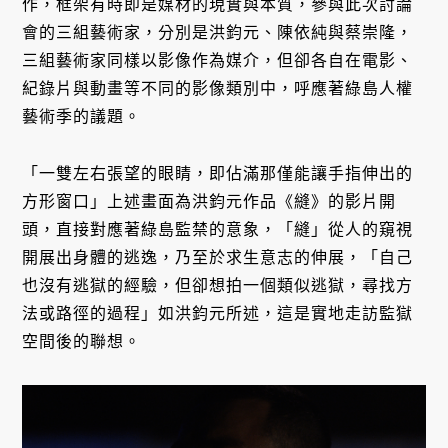
作，框架有時即是媒材的現實與本質，參與此次討論
會的三組藝術家，分別是洪鈞元、陳依純與蔡崇隆，
三組藝術家同樣以影像作為媒介，但卻各自在電影、
紀錄片與動畫等不同的影像類別中，呼應著綠島人權
藝術季的議題。
「一雙左右張望的眼睛，即佔滿那僅能讓手指伸出的
方形窗口」上述畫面為洪鈞元作品《縫》的影片開
頭，直接對應著綠島監禁的意象，「縫」從人的窺視
開展出身體的逃逸，乃至於求生意志的伸展，「自己
也沒有逃獄的經驗，但卻想拍一個類似逃獄，尋找方
法或路徑的過程」如洪鈞元所述，這是實地走訪監獄
空間後的聯想。