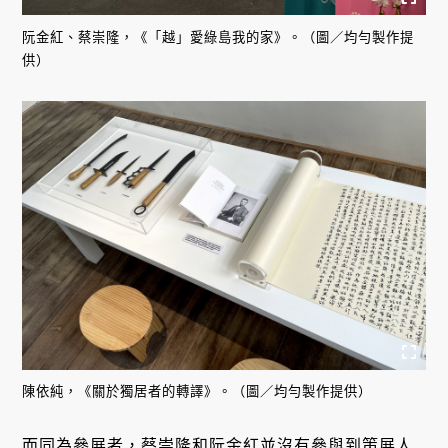
阮金紅、蔡崇隆，《「越」愛綠島我的家》。（圖／均勻製作提
供）
陳依純，《關於獨居者的轉譯》。（圖／均勻製作提供）
而同為參展者，蔡崇隆和阮金紅並沒有參與到策展人