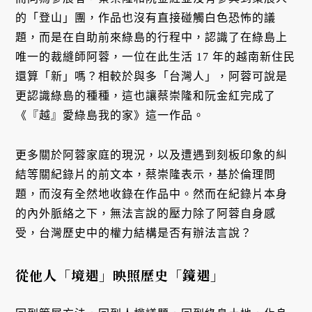
的「登山」團，作品也沒有直接碰觸白色恐怖的議
題，而是在自助前來綠島的行程中，認識了在綠島上
唯一的裁縫師阿蓉，一位在此生活 17 年的越南新住民
還算「新」嗎？相較於與多「台灣人」，阿蓉可說是
更認識綠島的種種，這也讓蔡崇隆和阮金紅完成了
《『越』愛綠島我的家》這一作品。
更多關於阿蓉家庭的現況，以及遭遇到刻板印象的糾
結等關紀錄片的前文本，蔡崇隆表示，基於倫理問
題，而沒有全然地收錄在作品中。然而在紀錄片本身
的內外脈絡之下，無法言說的壓力除了阿蓉自身感
受，台灣歷史中的權力結構是否有辦法言說？
從他人「境遇」映照歷史「鏡遇」