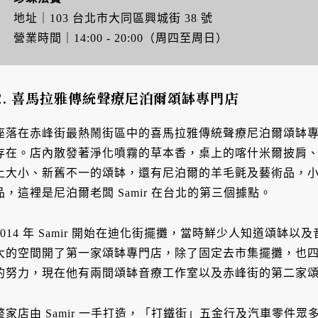
地址｜103 台北市大同區興城街 38 號
營業時間｜14:00 - 20:00（周四至周日）
2. 喜馬拉雅傳統聲療尼泊爾頌缽專門店
座落在赤峰街最熱鬧街區中的喜馬拉雅傳統聲療尼泊爾頌缽
存在。店內散發著淨化噴霧的草本香，桌上的喀什米爾披肩
上大小、新舊不一的頌缽，還有尼泊爾的羊毛氈及藝術品，
品，這裡是尼泊爾老闆 Samir 在台北的第三個據點。
2014 年 Samir 開始在迪化街擺攤，當時鮮少人知道頌缽以
大的空間開了第一家頌缽專門店，除了固定去市集擺攤，也
的努力，現在他有兩間頌缽音療工作室以及赤峰街的第二家
整家店由 Samir 一手打造，「打鐵街」五金行及汽車零件