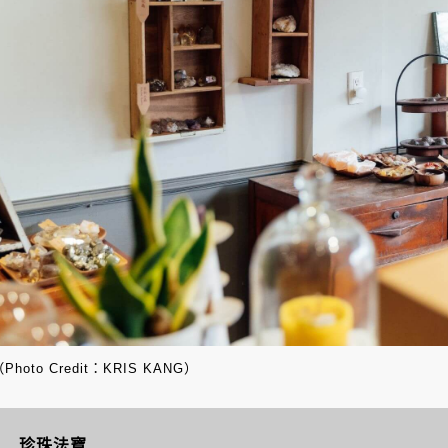
Photo Credit：KRIS KANG）
珍珠法寶