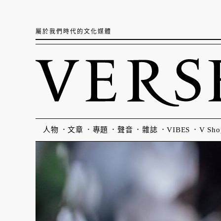
屬於我們時代的文化媒體
人物
文章
專題
聲音
雜誌
VIBES
V Sho