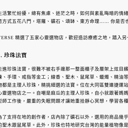
生活繁忙紛擾，總有焦慮、迷茫之時，如何與紊亂晦暗的情
癒方式五花八門，塔羅、礦石、頌缽、東方命理…… 你是否
VERSE 精選了五家心靈選物店，歡迎造訪療癒之地，踏入
1. 珍珠法寶
走進珍珠法寶，很難不被右手邊那一整面櫃子及層架上炫目
鍊、手環、戒指等金工；線香、聖木、鼠尾草、蠟燭、精油
物都是主理人珍珠，精挑細選的法寶。位在大同區雙連捷運
心靈選物店之一。自嘲是麻瓜的主理人珍珠，自小就跟著媽
型師工作後，嚴重的失眠問題才讓她重拾靜心冥想，學習各
為了支持在地的創作者，店內除了礦石以外，選用的商品幾
的聖木跟鼠尾草。此外，珍珠也特地研究台灣的能量植物像