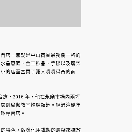
專門店，無疑是中山商圈最獨樹一格的
、水晶原礦、金工飾品、手碟以及層架
小小的店面塞買了讓人嘖嘖稱奇的商
及音療，2016 年，他在永樂市場內兩坪
四處到瑜伽教室推廣頌缽。經過這幾年
頌缽專賣店。
眾多的特色，啟發他用鐵製的層架來擺放