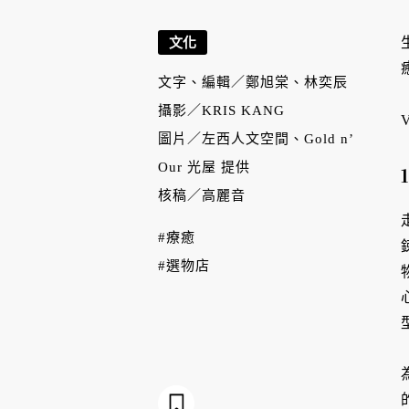
文化
文字、編輯／
鄭旭棠、林奕辰
攝影／
KRIS KANG
圖片／
左西人文空間、Gold n’
Our 光屋 提供
核稿／
高麗音
#療癒
#選物店