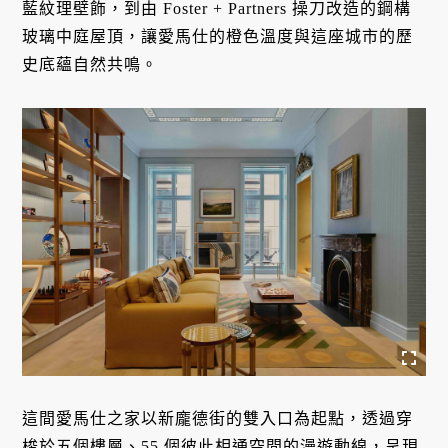
藍紋理壁飾，到由 Foster + Partners 操刀改造的鋼構
玻璃中庭屋頂，讓愛馬仕的橙色溫度與這座城市的歷
史底蘊自然共鳴。
這間愛馬仕之家以新龐德街的雙入口為起點，透過穿
梭於五個樓層、55 個彼此相通空間的漫遊動線，呈現