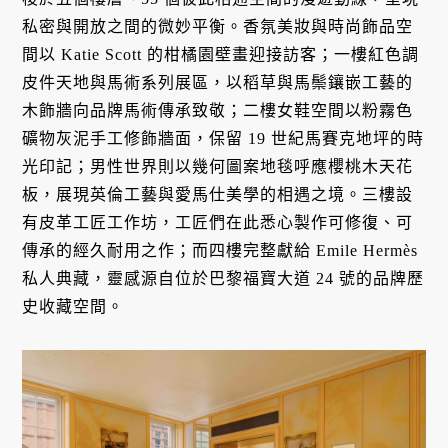
私密與開放之間的微妙平衡。香氛美妝與時尚飾品空
間以 Katie Scott 的柑橘園壁畫迎接訪客；一樓紅色調
皮件天地與馬術系列展區，以稻草與馬鬃鑲嵌工藝的
木飾牆向品牌馬術傳承致敬；二樓女鞋空間以粉霧色
礦物灰泥手工修飾牆面，保留 19 世紀馬賽克地坪的時
光印記；男性世界則以幾何圖案地毯呼應櫻桃木天花
板，展現英倫工藝與愛馬仕美學的相遇之境。三樓設
有皮革工匠工作坊，工匠們在此悉心製作可修復、可
傳承的經久耐用之作；而四樓完整獻給 Emile Hermès
私人典藏，靈感源自位於巴黎福寶大道 24 號的品牌歷
史收藏空間。