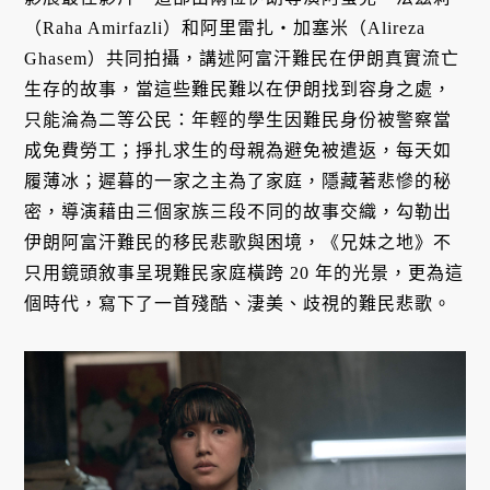
（Raha Amirfazli）和阿里雷扎・加塞米（Alireza
Ghasem）共同拍攝，講述阿富汗難民在伊朗真實流亡
生存的故事，當這些難民難以在伊朗找到容身之處，
只能淪為二等公民：年輕的學生因難民身份被警察當
成免費勞工；掙扎求生的母親為避免被遣返，每天如
履薄冰；遲暮的一家之主為了家庭，隱藏著悲慘的秘
密，導演藉由三個家族三段不同的故事交織，勾勒出
伊朗阿富汗難民的移民悲歌與困境，《兄妹之地》不
只用鏡頭敘事呈現難民家庭橫跨 20 年的光景，更為這
個時代，寫下了一首殘酷、淒美、歧視的難民悲歌。