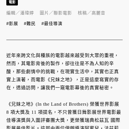
電影
編輯／
潘瑋婷
圖片／
聯影電影
核稿／
高麗音
#影展
#難民
#最佳導演
近年來跨文化與種族的電影越來越受到大眾的重視，
然而，其電影背後的製作，卻往往是不為人知的辛
酸，那些劇情中的挑戰，在現實生活中，其實也正真
實上演著，而電影《兄妹之地》，正是這麼寫實的存
在，透過訪問，讓我們一窺電影幕後的真實秘密。
《兄妹之地》(In the Land of Brothers) 榮獲世界影展
8 項大獎及 11 項提名，不只曾獲日舞影展世界電影最
佳導演獎與入圍評審團大獎，更榮獲瑞典松茲瓦 國際
影展最佳影片。這部由兩位伊朗導演阿蜜兒・法茲莉