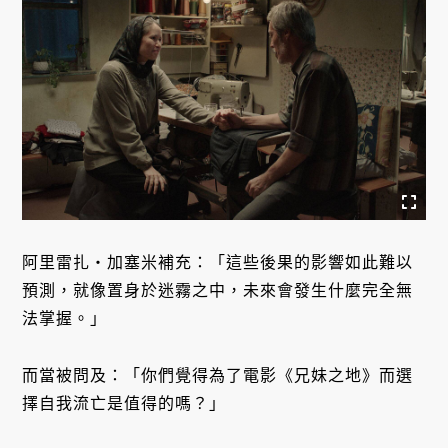
阿里雷扎・加塞米補充：「這些後果的影響如此難以
預測，就像置身於迷霧之中，未來會發生什麼完全無
法掌握。」
而當被問及：「你們覺得為了電影《兄妹之地》而選
擇自我流亡是值得的嗎？」