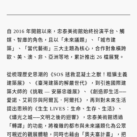
自 2016 年開館以來，忠泰美術館始終扮演平台、觸
媒、智庫的角色，且以「未來議題」、「城市建
築」、「當代藝術」三大主題為核心，合作對象橫跨
歐、美、澳、非、亞洲等地，累計推出 26 檔展覽。
從梳理歷史思潮的《SOS 拯救混凝土之獸！粗獷主義
建築展》、《臺灣建築的解嚴世代》，到引進國際建
築大師的《挑戰 — 安藤忠雄展》、《創造即生活──
愛諾、艾莉莎與阿爾瓦．阿爾托》，再到對未來生活
提出思辨的《生生 LIVES：生命、生存、生活》、
《燼光之城──文明之後的迴響》，忠泰美術館透過
「轉譯」的功能，將複雜的都市與未來議題化為公眾
可親近的觀展體驗，同時也藉由「奧夫塞計畫」，把