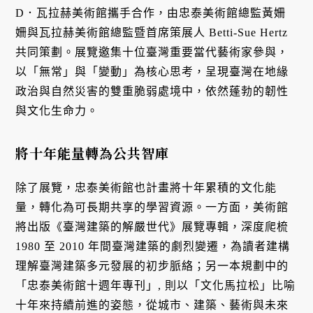
D．瓦拉赫美術館攜手合作，由忠泰美術館總監黃姍
姍與瓦拉赫美術館總監暨首席策展人 Betti-Sue Hertz
共同策劃。展覽邀集十位臺灣重要當代藝術家參與，
以「無常」與「變動」為核心思考，呈現臺灣在地緣
政治與自然災害的雙重脆弱處境中，依然蓬勃的韌性
與文化生命力。
將十年能量轉為公共智庫
除了展覽，忠泰美術館也計畫將十年累積的文化能
量，轉化為可長期共享的學習資源。一方面，美術館
將出版《臺灣建築的解嚴世代》展覽專輯，深度爬梳
1980 至 2010 年間臺灣建築的劇烈變遷，為讀者建構
理解臺灣建築多元發展的初步脈絡；另一本規劃中的
「忠泰美術館十週年專刊」, 則以「文化馬拉松」比喻
十年來持續前進的姿態，從城市、建築、藝術與未來