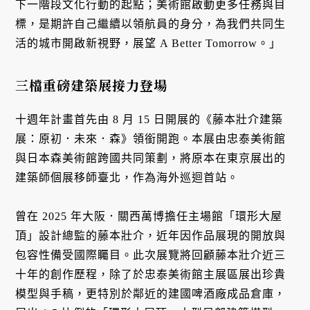
下一階段文化行動的起點；美術館啟動更多任務與目
標，是期許自己繼續以領航員的身分，為我們共同生
活的城市開啟新視野，展望 A Better Tomorrow。」
三檔重磅建築展接力登場
十週年計畫首先由 8 月 15 日開展的《藤本壯介建築
展：原初．未來．森》領銜開跑。本展由忠泰美術館
與日本森美術館跨國共同策劃，將原本在東京展出的
建築師個展移師臺北，作為海外巡迴首站。
曾在 2025 年大阪．關西萬博擔任主場館「環形大屋
頂」設計總監的藤本壯介，近年因作品展現的開放與
包容性備受國際矚目。此次展覽將回顧藤本壯介近三
十年的創作歷程，除了於忠泰美術館主展區展出珍貴
模型與手稿，更特別於鄰近的建國啤酒廠成品倉庫，