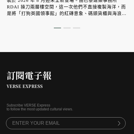
裝於 2026 年 8 月迎來全新登場。由巴黎建築事務所
RDAI 操刀兩層樓空間，這一次他們不直接複製海洋，而
是將「打狗英國領事館」的紅磚意象、碼頭貨櫃與海浪光
影，轉化為牆面上的立體紋理。在正式對外開幕之際，帶
大家搶先一探這座屬於南台灣、懂得與自然光影對話的工
藝空間。
訂閱電子報
VERSE EXPRESS
Subscribe VERSE Express
to follow the most updated cultural views.