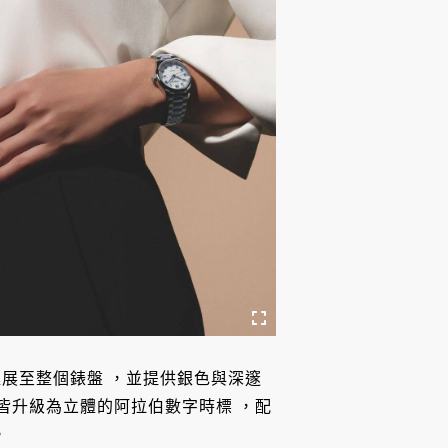
延展至整個錶盤
，並提供銀色與深邃
皆升級為立體的阿拉伯數字時標
，配
。