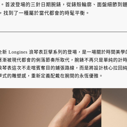
 。首波登場的三針日期腕錶，從錶殼輪廓、面盤細節到鏈
，找到了一種屬於當代都會的時髦平衡。
全新 Longines 浪琴表巨擘系列的登場，是一場關於時間美
逐漸被現代都會的俐落節奏所取代，腕錶不再只是單純的計
浪琴表這次不走喧賓奪目的鋪張路線，而是將設計核心拉回
學式的雕塑感，重新定義配戴在腕間的永恆優雅
。