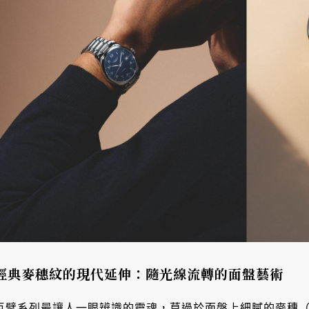
經典麥穗紋的現代延伸：隨光線流轉的面盤藝術
巨擘系列最讓人一眼辨識的靈魂，莫過於面盤上細膩的麥穗（Bar