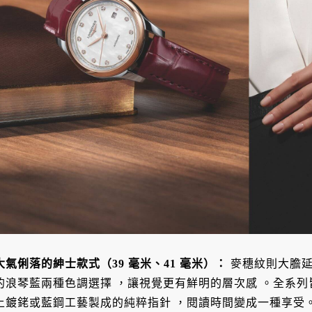
大氣俐落的紳士款式（39 毫米、41 毫米）
：
麥穗紋則大膽
的浪琴藍兩種色調選擇
，讓視覺更有鮮明的層次感
。全系列
上鍍銠或藍鋼工藝製成的純粹指針
，閱讀時間變成一種享受