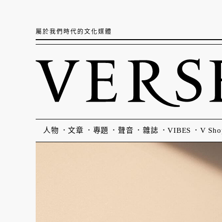
屬於我們時代的文化媒體
人物
文章
專題
聲音
雜誌
VIBES
V Sho