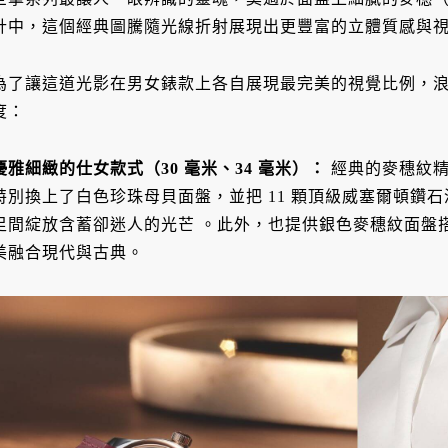
計中，這個經典圖騰隨光線折射展現出更豐富的立體質感與
為了讓這道光影在男女錶款上各自展現最完美的視覺比例，
度：
優雅細緻的仕女款式（30 毫米、34 毫米）
：
經典的麥穗紋
特別換上了白色珍珠母貝面盤，並把 11 顆頂級威塞爾頓鑽
足間綻放含蓄卻迷人的光芒
。此外，也提供銀色麥穗紋面盤
美融合現代與古典
。