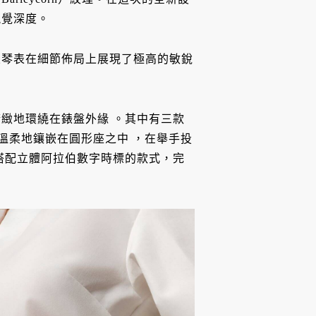
視覺深度。
浪琴表在細節佈局上展現了極高的敏銳
精緻地環繞在錶盤外緣
。其中有三款
石溫柔地鑲嵌在圓形座之中
，在舉手投
搭配立體阿拉伯數字時標的款式，完