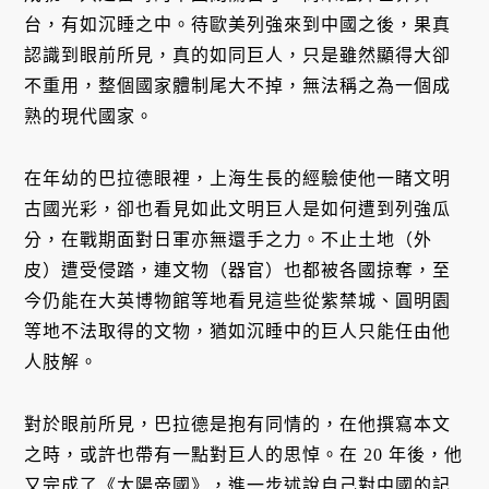
台，有如沉睡之中。待歐美列強來到中國之後，果真
認識到眼前所見，真的如同巨人，只是雖然顯得大卻
不重用，整個國家體制尾大不掉，無法稱之為一個成
熟的現代國家。
在年幼的巴拉德眼裡，上海生長的經驗使他一睹文明
古國光彩，卻也看見如此文明巨人是如何遭到列強瓜
分，在戰期面對日軍亦無還手之力。不止土地（外
皮）遭受侵踏，連文物（器官）也都被各國掠奪，至
今仍能在大英博物館等地看見這些從紫禁城、圓明園
等地不法取得的文物，猶如沉睡中的巨人只能任由他
人肢解。
對於眼前所見，巴拉德是抱有同情的，在他撰寫本文
之時，或許也帶有一點對巨人的思悼。在 20 年後，他
又完成了《太陽帝國》，進一步述說自己對中國的記