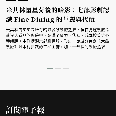
米其林星星背後的暗影：七部影劇認
識 Fine Dining 的華麗與代價
米其林的星星是所有精緻餐飲餐廳之夢，但在亮麗餐廳背
後沒人看見的廚房中，充滿了壓力、焦躁、成本控管等各
種議題。本刊精選六部劇情片 / 影集，從最夯美劇《大熊
餐廳》到木村拓哉的三星主廚，加上一部探討餐廳追求米
其林星星的真實紀錄片系列，讓我們深入認識璀璨星星背
後的暗影、辛酸與代價。
訂閱電子報