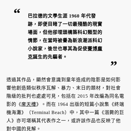
巴拉德的文學生涯 1960 年代發
跡，即便目睹了一切最殘酷的現實
場面，但他卻埋頭構築科幻類型的
情節，在當時被譽為新浪潮派科幻
小說家，後世也尊其為促使
賽博龐
克
誕生的先驅者。
透過其作品，顯然會意識到童年造成的陰影是如何影
響他創造類似秩序瓦解、暴力、末日的題材，對社會
階級的批判也處處可見，包括在 2015 年改編為同名電
影的《
摩天樓
》。而在 1964 出版的短篇小說集《終端
機海灘》（Terminal Beach）中，其中一篇《溺斃的巨
人》亦可堪稱其代表作之一，或許該作品也反映了他
對中國的見解。