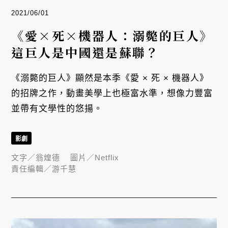
2021/06/01
《愛×死×機器人：溺斃的巨人》
這巨人是中國還是蘇聯？
《溺斃的巨人》顯然是本季《愛 × 死 × 機器人》
的招牌之作，動畫美學上也極富水準，想像力豐富
並帶有文學性的悠揚。
影劇
文字／
翁煌德
圖片／
Netflix
責任編輯／
游千慧