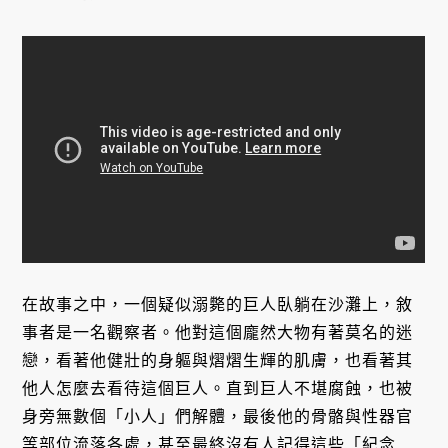
在故事之中，一個疑似溺斃的巨人臥躺在沙灘上，敘
事者是一名觀察者。他對這個龐然大物有著莫名的迷
戀，看著他健壯的身軀與熠熠生輝的肌膚，也看著其
他人怎麼去看待這個巨人。直到巨人不堪腐蝕，也被
身旁無數個「小人」們解體，最後他的骨骼與性器官
等部位流落各處，甚至最終沒有人記得這些「紀念