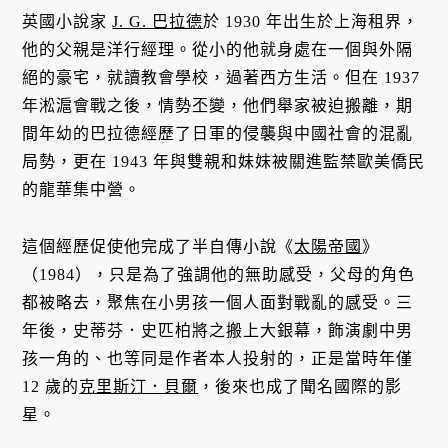
英國小說家
J. G. 巴拉德
於 1930 年出生於上海租界，
他的父親是洋行經理。從小的他就身處在一個與外隔
絕的豪宅，就讀教會學校，過著西方生活。但在 1937
年淞滬會戰之後，情勢丕變，他們舉家被迫搬離，期
間年幼的巴拉德經歷了日軍的侵襲與中國社會的混亂
局勢，更在 1943 年與雙親和妹妹被關進監禁歐美僑民
的龍華集中營。
這個經歷促使他完成了半自傳小說《
太陽帝國
》
（1984），只是為了強調他的無助感受，父母的角色
都被略去，聚焦在小男孩一個人面對戰亂的感受。三
年後，史蒂芬．史匹柏將之搬上大銀幕，飾演劇中男
孩一角的、也等同是作者本人投射的，正是當時年僅
12 歲的
克里斯汀．貝爾
，後來也成了聞名國際的影
星。