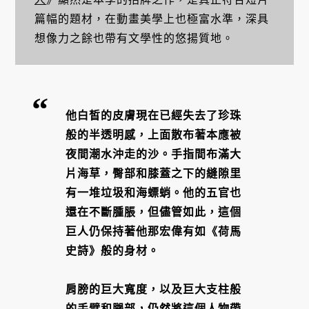
篇幅的題材，在動畫美學上也極富水準，深具
想像力之餘也帶有文學性的悠揚質地。
他白皙的皮膚現在已經失去了珍珠
般的半透明感，上面散布著本應被
夜間潮水沖走的沙。手指間布滿大
片海草，臀部和膝蓋之下的縫隙里
有一堆垃圾和海螵蛸。他的五官也
還在不斷腫脹，但儘管如此，這個
巨人仍保持著他那宏偉有如《荷馬
史詩》般的身材。
肩膀的巨大寬度，以及巨大支柱般
的手臂和腿部，仍然將這個人物帶