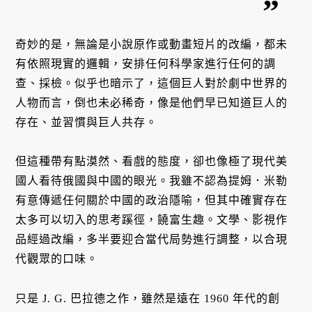
奇妙的是，無論是小說原作或動畫短片的改編，都未
有依照現實的邏輯，安排任何科學家進行任何的調
查、採檢。似乎也暗示了，這個巨人對於劇中世界的
人物而言，倒也未必稀奇，像是他們早已知道巨人的
存在、並習慣與巨人共存。
但這種帶有點漠然、看戲的態度，卻也像極了現代美
國人看待俄國與中國的眼光。我雖不認為提姆．米勒
有意傳遞任何關於中國的政治隱喻，但其中確實存在
太多可以切入的思考蹊徑，饒富生趣。文學、影視作
品經過改編，多半要迎合當代局勢進行調整，以合現
代觀眾的口味。
只是 J. G. 巴拉德之作，雖然是遠在 1960 年代的創