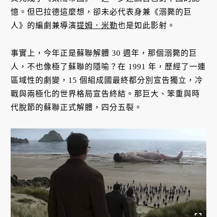
憶。但巴拉德這麼想，卻未必代表身兼《溺斃的巨
人》的編劇兼導演
提姆．米勒
也是如此影射。
事實上，今年正是蘇聯解體 30 週年，那個溺斃的巨
人，不也像極了蘇聯的隱喻？在 1991 年，歷經了一連
區域性的劇變，15 個組成國最終都分別宣告獨立，冷
戰與兩極化的世界格局宣告終結。那巨大、笨重與時
代脫節的蘇聯正式解體，四分五裂。